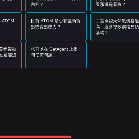
內容？
看漲還是看跌？
ATOM
目前 ATOM 是否有強勁買
白宮承認天然氣價格過
盤或賣盤壓力？
高，這會導致價格見頂
落嗎？
0美元帶動
您可以在 GetAgent 上提
現在還能追
問任何問題。