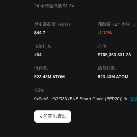
24 小時最低價 $1.34
歷史最高價（ATH）:
漲跌幅（24 小時）:
$44.7
-1.12%
市值排名:
市值:
#64
$705,363,831.23
流通量:
總發行量:
523.43M ATOM
523.43M ATOM
合約
:
0x0eb3
...
f62f335
(
BNB Smart Chain (BEP20)
)
更
立即買入/賣出