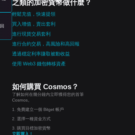
之類的加密貨幣做什麼？
輕鬆充值，快速提領
買入增值，賣出套利
回
進行現貨交易套利
進行合約交易，高風險和高回報
透過穩定利率賺取被動收益
使用 Web3 錢包轉移資產
如何購買 Cosmos？
了解如何在幾分鐘內立即獲得您的首筆
Cosmos。
1. 免費建立一個 Bitget 帳戶
2. 選擇一種資金方式
3. 購買目標加密貨幣
立即買入！