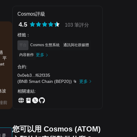
Cosmos評級
4.5
103 筆評分
標籤
：
平台
Cosmos 生態系統
通訊與社群媒體
過
更多
內容創作
%。平
et
合約
:
0x0eb3
...
f62f335
(
BNB Smart Chain (BEP20)
)
更多
格波
相關連結
:
分鐘前
您可以用 Cosmos (ATOM)
 是