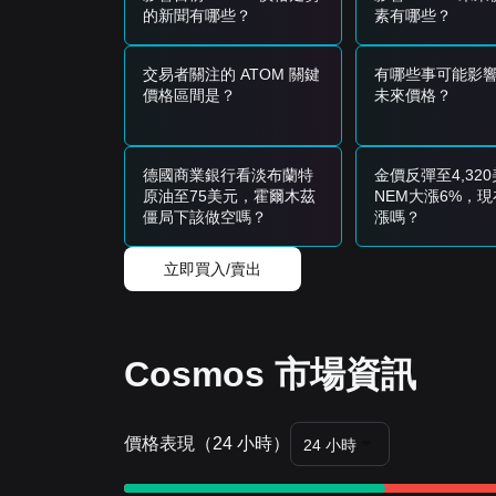
的新聞有哪些？
素有哪些？
交易者關注的 ATOM 關鍵
有哪些事可能影響 
價格區間是？
未來價格？
德國商業銀行看淡布蘭特
金價反彈至4,32
原油至75美元，霍爾木茲
NEM大漲6%，
僵局下該做空嗎？
漲嗎？
立即買入/賣出
Cosmos 市場資訊
價格表現（24 小時）
24 小時