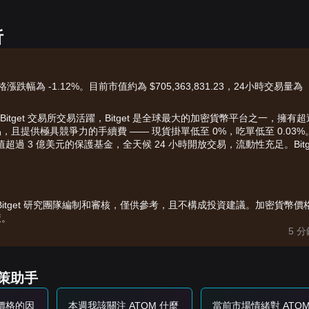
析
漲跌幅為 -1.12%。目前市值約為 $705,363,831.23，24小時交易量為
Bitget 交易所交易活躍，Bitget 是全球最大的加密貨幣平台之一，擁有超
 現貨交易，且提供極具競爭力的手續費 —— 現貨掛單低至 0%，吃單低至 0.03
估值超過 3 億美元的保護基金，全天候 24 小時開放交易，流動性充足。Bitg
由 Bitget 研究團隊編制和審核，僅供參考，且不構成投資建議。加密貨幣價
策。
5 
決策助手
來價格的因
本週我該關注 ATOM 什麼
當前市場情緒對 ATOM