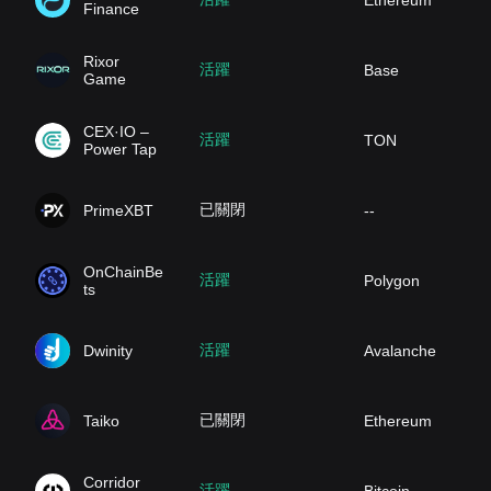
Ethereum
Finance
Rixor
活躍
Base
Game
CEX·IO –
活躍
TON
Power Tap
已關閉
PrimeXBT
--
OnChainBe
活躍
Polygon
ts
活躍
Dwinity
Avalanche
已關閉
Taiko
Ethereum
Corridor
活躍