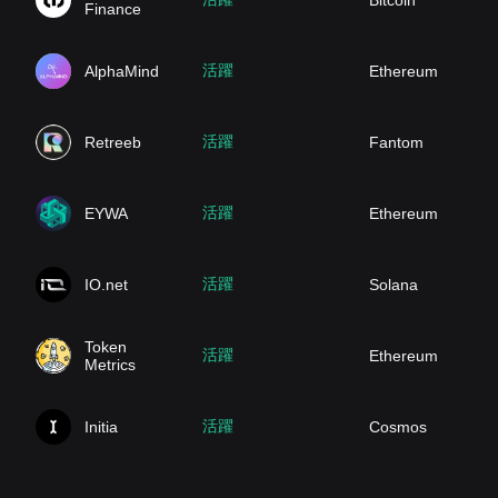
Bitcoin
Finance
活躍
AlphaMind
Ethereum
活躍
Retreeb
Fantom
活躍
EYWA
Ethereum
活躍
IO.net
Solana
Token
活躍
Ethereum
Metrics
活躍
Initia
Cosmos