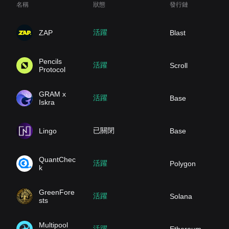
名稱
狀態
發行鏈
活躍
ZAP
Blast
Pencils
活躍
Scroll
Protocol
GRAM x
活躍
Base
Iskra
已關閉
Lingo
Base
QuantChec
活躍
Polygon
k
GreenFore
活躍
Solana
sts
Multipool
活躍