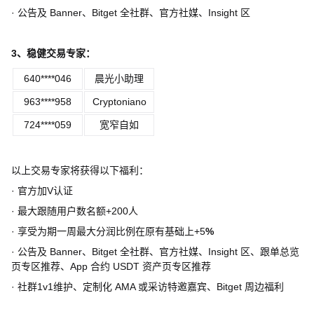
·
公告及
Banner
、
Bitget
全社群、官方社媒、
Insight
区
3
、稳健交易专家：
640****046
晨光小助理
963****958
Cryptoniano
724****059
宽窄自如
以上交易专家将获得以下福利：
·
官方加
V
认证
·
最大跟随用户数名额
+200
人
·
享受为期一周最大分润比例在原有基础上
+5
%
·
公告及
Banner
、
Bitget
全社群、官方社媒、
Insight
区、跟单总览
页专区推荐、
App
合约
USDT
资产页专区推荐
·
社群
1v1
维护、定制化
AMA
或采访特邀嘉宾、
Bitget
周边福利