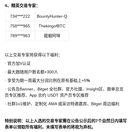
4
、精英交易专家：
734****222
BountyHunter-Q
758****965
ThekingofBTC
789****963
龍蝦阿咪
以上交易专家将获得以下福利：
·
官方加
V
认证
·
最大跟随用户数名额
+300
人
·
享受为期一周最大分润比例在原有基础上
+5
%
·
公告及
Banner
、
Bitget
全社群、官方社媒、
Insight
区、跟单总览
页专区推荐、
App
合约
USDT
资产页专区推荐
·
社群
1v1
维护、定制化
AMA
或采访特邀嘉宾、
Bitget
周边福利
特别说明：以上入选的交易专家需在公告公示后的
7
个自然日内填写
表单以领取所有福利，未填写表单的将视为弃权。