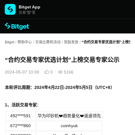
Bitget App
交易“智”变
Bitget
/
帮助中心
/
交易比赛和活动
/
奖励发放
/
“合约交易专家优选计划”上榜交
“合约交易专家优选计划”上榜交易专家公示
2024-05-07 10:00
0
5166
本轮评比周期：
2024
年
4
月
22
日
-2024
年
5
月
5
日（
UTC+8
）
1
、活跃交易专家
：
492****591
华为印钞机❤️趋势量化❤️遥遥领先
672****860
coinhyuk