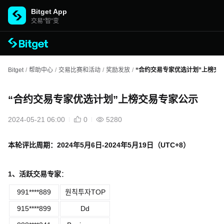
Bitget App
交易“智”变
Bitget
/
帮助中心
/
交易比赛和活动
/
奖励发放
/
“合约交易专家优选计划”上榜交
“合约交易专家优选计划”上榜交易专家公示
2024-05-21 06:00
0
5280
本轮评比周期：
2024
年5
月6
日
-2024
年
5
月19
日（
UTC+8
）
1
、活跃交易专家
：
991****889
원칙투자TOP
915****899
Dd