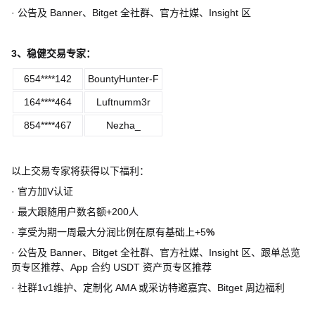
·
公告及
Banner
、
Bitget
全社群、官方社媒、
Insight
区
3
、稳健交易专家：
654****142
BountyHunter-F
164****464
Luftnumm3r
854****467
Nezha_
以上交易专家将获得以下福利：
·
官方加
V
认证
·
最大跟随用户数名额
+200
人
·
享受为期一周最大分润比例在原有基础上
+5
%
·
公告及
Banner
、
Bitget
全社群、官方社媒、
Insight
区、跟单总览
页专区推荐、
App
合约
USDT
资产页专区推荐
·
社群
1v1
维护、定制化
AMA
或采访特邀嘉宾、
Bitget
周边福利