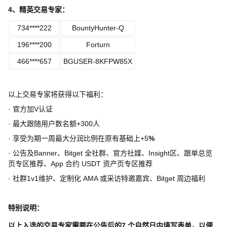
4
、精英交易专家：
734****222
BountyHunter-Q
196****200
Forturn
466****657
BGUSER-8KFPW85X
以上交易专家将获得以下福利：
·
官方加
V
认证
·
最大跟随用户数名额
+300
人
·
享受为期一周最大分润比例在原有基础上
+5
%
·
公告及
Banner
、
Bitget
全社群、官方社媒、
Insight
区、跟单总览
页专区推荐、
App
合约
USDT
资产页专区推荐
·
社群
1v1
维护、定制化
AMA
或采访特邀嘉宾、
Bitget
周边福利
特别说明：
以上入选的交易专家需要在公告后的
7
个自然日内填写表单，以便