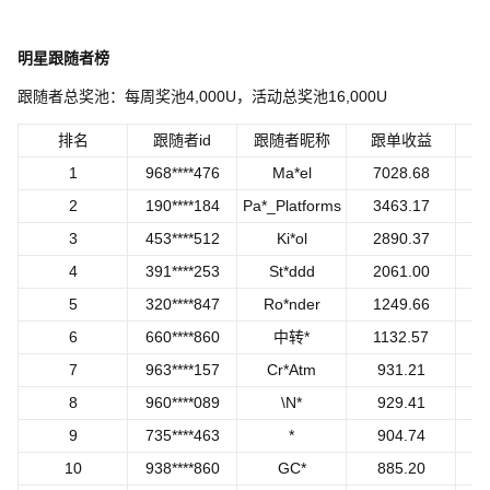
明星跟随者榜
跟随者总奖池：每周奖池
4,000U
，活动总奖池
16,000U
排名
跟随者id
跟随者昵称
跟单收益
1
968****476
Ma*el
7028.68
2
190****184
Pa*_Platforms
3463.17
3
453****512
Ki*ol
2890.37
4
391****253
St*ddd
2061.00
5
320****847
Ro*nder
1249.66
6
660****860
中转*
1132.57
7
963****157
Cr*Atm
931.21
8
960****089
\N*
929.41
9
735****463
*
904.74
10
938****860
GC*
885.20