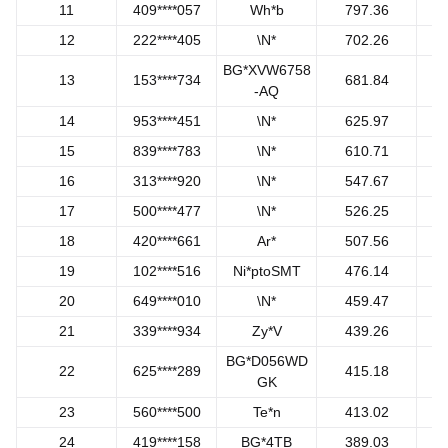
11
409****057
Wh*b
797.36
12
222****405
\N*
702.26
BG*XVW6758
13
153****734
681.84
-AQ
14
953****451
\N*
625.97
15
839****783
\N*
610.71
16
313****920
\N*
547.67
17
500****477
\N*
526.25
18
420****661
Ar*
507.56
19
102****516
Ni*ptoSMT
476.14
20
649****010
\N*
459.47
21
339****934
Zy*V
439.26
BG*D056WD
22
625****289
415.18
GK
23
560****500
Te*n
413.02
24
419****158
BG*4TB
389.03