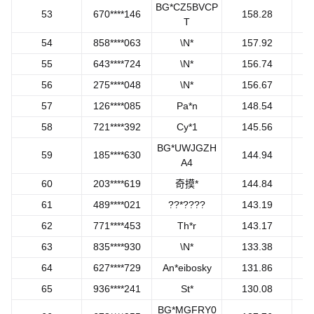
BG*CZ5BVCP
53
670****146
158.28
T
54
858****063
\N*
157.92
55
643****724
\N*
156.74
56
275****048
\N*
156.67
57
126****085
Pa*n
148.54
58
721****392
Cy*1
145.56
BG*UWJGZH
59
185****630
144.94
A4
60
203****619
奇摸*
144.84
61
489****021
??*????
143.19
62
771****453
Th*r
143.17
63
835****930
\N*
133.38
64
627****729
An*eibosky
131.86
65
936****241
St*
130.08
BG*MGFRY0