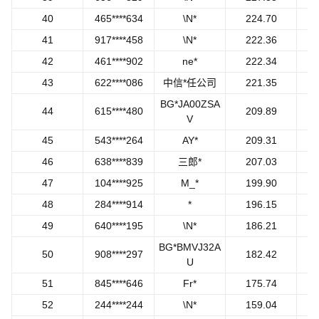
40
465****634
\N*
224.70
41
917****458
\N*
222.36
42
461****902
ne*
222.34
43
622****086
中信*任公司
221.35
BG*JA00ZSA
44
615****480
209.89
V
45
543****264
AY*
209.31
46
638****839
三郎*
207.03
47
104****925
M_*
199.90
48
284****914
*
196.15
49
640****195
\N*
186.21
BG*BMVJ32A
50
908****297
182.42
U
51
845****646
Fr*
175.74
52
244****244
\N*
159.04