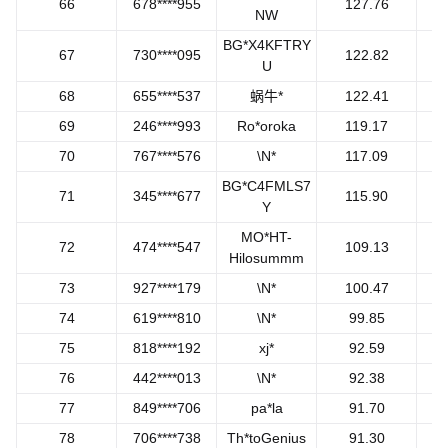
66
678****955
127.76
NW
BG*X4KFTRY
67
730****095
122.82
U
68
655****537
蜗牛*
122.41
69
246****993
Ro*oroka
119.17
70
767****576
\N*
117.09
BG*C4FMLS7
71
345****677
115.90
Y
MO*HT-
72
474****547
109.13
Hilosummm
73
927****179
\N*
100.47
74
619****810
\N*
99.85
75
818****192
xj*
92.59
76
442****013
\N*
92.38
77
849****706
pa*la
91.70
78
706****738
Th*toGenius
91.30