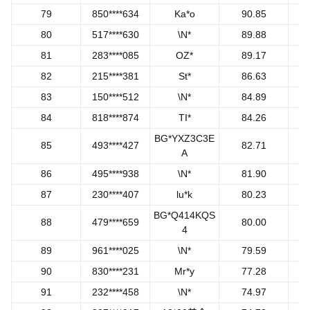
79
850****634
Ka*o
90.85
80
517****630
\N*
89.88
81
283****085
OZ*
89.17
82
215****381
St*
86.63
83
150****512
\N*
84.89
84
818****874
TI*
84.26
BG*YXZ3C3E
85
493****427
82.71
A
86
495****938
\N*
81.90
87
230****407
lu*k
80.23
BG*Q414KQS
88
479****659
80.00
4
89
961****025
\N*
79.59
90
830****231
Mr*y
77.28
91
232****458
\N*
74.97