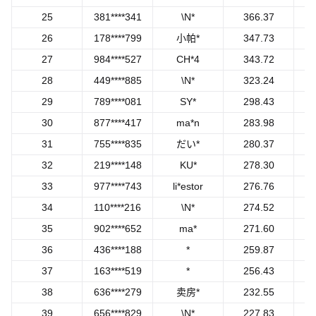
25
381****341
\N*
366.37
26
178****799
小帕*
347.73
27
984****527
CH*4
343.72
28
449****885
\N*
323.24
29
789****081
SY*
298.43
30
877****417
ma*n
283.98
31
755****835
だい*
280.37
32
219****148
KU*
278.30
33
977****743
li*estor
276.76
34
110****216
\N*
274.52
35
902****652
ma*
271.60
36
436****188
*
259.87
37
163****519
*
256.43
38
636****279
卖房*
232.55
39
656****829
\N*
227.83