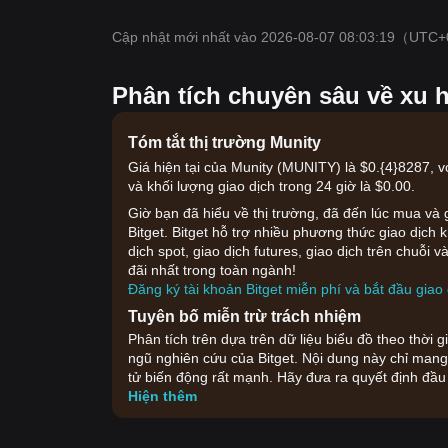
Cập nhật mới nhất vào 2026-08-07 08:03:19
（UTC+
Phân tích chuyên sâu về xu 
Tóm tắt thị trường Munity
Giá hiện tại của Munity (MUNITY) là $0.{​4}8287, v
và khối lượng giao dịch trong 24 giờ là $0.00.
Giờ bạn đã hiểu về thị trường, đã đến lúc mua và g
Bitget. Bitget hỗ trợ nhiều phương thức giao dịch
dịch spot, giao dịch futures, giao dịch trên chuỗ
đãi nhất trong toàn ngành!
Đăng ký tài khoản Bitget miễn phí và bắt đầu giao 
Tuyên bố miễn trừ trách nhiệm
Phân tích trên dựa trên dữ liệu biểu đồ theo thời 
ngũ nghiên cứu của Bitget. Nội dung này chỉ mang 
tử biến động rất mạnh. Hãy đưa ra quyết định đầu
Hiện thêm