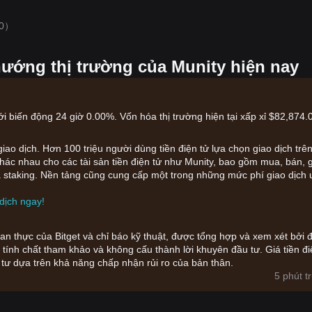
0）
hướng thị trường của Munity hiện nay
ới biến động 24 giờ 0.00%. Vốn hóa thị trường hiện tại xấp xỉ $82,874.
iao dịch. Hơn 100 triệu người dùng tiền điện tử lựa chọn giao dịch trê
 khác nhau cho các tài sản tiền điện tử như Munity, bao gồm mua, bán, 
i và staking. Nền tảng cũng cung cấp một trong những mức phí giao dịch
dịch ngay!
gian thực của Bitget và chỉ báo kỹ thuật, được tổng hợp và xem xét bởi đ
tính chất tham khảo và không cấu thành lời khuyên đầu tư. Giá tiền đi
 tư dựa trên khả năng chấp nhận rủi ro của bản thân.
5 phút t