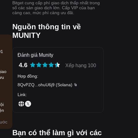
Bitget cung cấp phí giao dịch thấp nhất trong
số các sàn giao dịch lớn. Cấp VIP của bạn
càng cao, mức phí càng ưu đãi.
Nguồn thông tin về
MUNITY
01
Đánh giá Munity
4.6
Xếp hạng 100
n
giao
Hợp đồng
:
 ưu
8QvPZQ
...
ohuU6j9
(
Solana
)
Link
:
ội
ện
rước
Bạn có thể làm gì với các