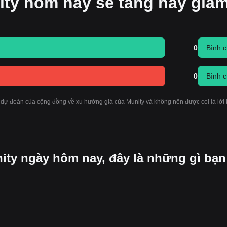
ity hôm nay sẽ tăng hay giả
0
Bình 
0
Bình 
 dự đoán của cộng đồng về xu hướng giá của Munity và không nên được coi là lời
nity ngày hôm nay, đây là những gì bạn