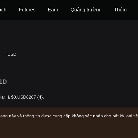
ịch
Futures
‌Earn
Quảng trường
Thêm
USD
1D
lar là $0.USD8287 {4}.
rang này và thông tin được cung cấp không xác nhận cho bất kỳ loại ti