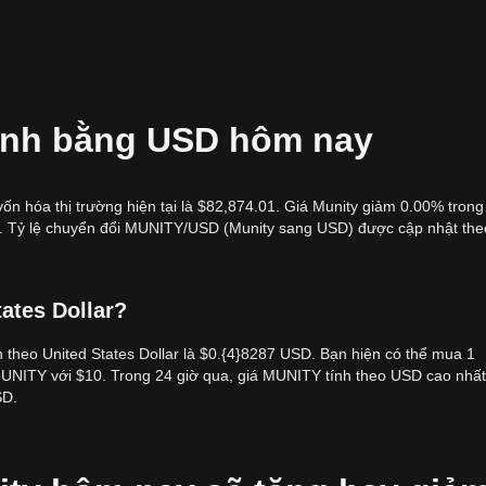
 tính bằng USD hôm nay
vốn hóa thị trường hiện tại là $82,874.01. Giá Munity giảm 0.00% trong
.00. Tỷ lệ chuyển đổi MUNITY/USD (Munity sang USD) được cập nhật the
tates Dollar?
h theo United States Dollar là $0.{​4}8287 USD. Bạn hiện có thể mua 1
NITY với $10. Trong 24 giờ qua, giá MUNITY tính theo USD cao nhất 
SD.