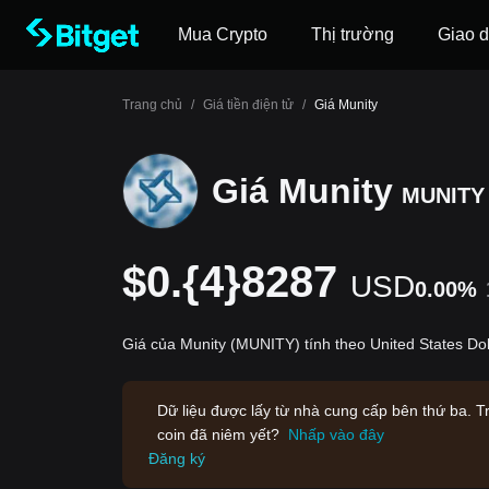
Mua Crypto
Thị trường
Giao d
Trang chủ
/
Giá tiền điện tử
/
Giá Munity
Giá Munity
MUNITY
$0.{4}8287
USD
0.00%
Giá của Munity (MUNITY) tính theo United States Dol
Dữ liệu được lấy từ nhà cung cấp bên thứ ba. T
coin đã niêm yết?
Nhấp vào đây
Đăng ký