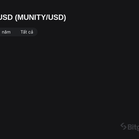
y/USD (MUNITY/USD)
1 năm
Tất cả