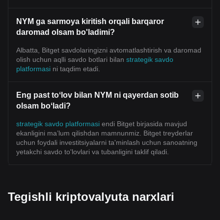
NYM ga sarmoya kiritish orqali barqaror
daromad olsam bo'ladimi?
Albatta, Bitget savdolaringizni avtomatlashtirish va daromad
olish uchun aqlli savdo botlari bilan
strategik savdo
platformasi
ni taqdim etadi.
Eng past toʻlov bilan NYM ni qayerdan sotib
olsam boʻladi?
strategik savdo platformasi
endi Bitget birjasida mavjud
ekanligini ma’lum qilishdan mamnunmiz. Bitget treyderlar
uchun foydali investitsiyalarni ta'minlash uchun sanoatning
yetakchi savdo to'lovlari va tubanligini taklif qiladi.
Tegishli kriptovalyuta narxlari