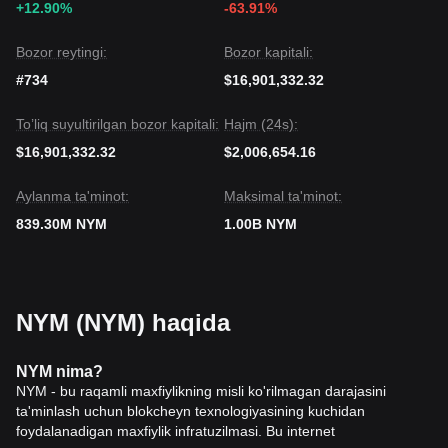
+12.90%
-63.91%
Bozor reytingi:
Bozor kapitali:
#734
$16,901,332.32
To’liq suyultirilgan bozor kapitali:
Hajm (24s):
$16,901,332.32
$2,006,654.16
Aylanma ta'minot:
Maksimal ta'minot:
839.30M NYM
1.00B NYM
NYM (NYM) haqida
NYM nima?
NYM - bu raqamli maxfiylikning misli ko'rilmagan darajasini
ta'minlash uchun blokcheyn texnologiyasining kuchidan
foydalanadigan maxfiylik infratuzilmasi. Bu internet