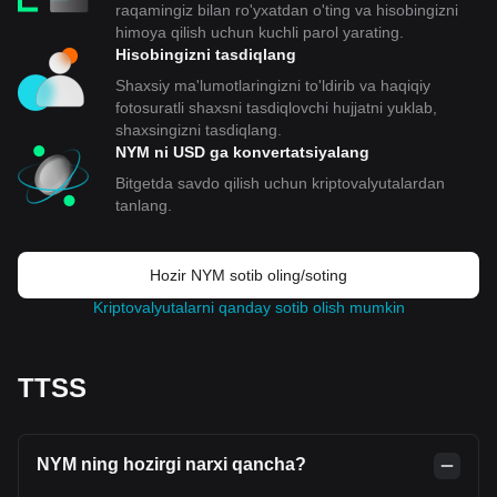
raqamingiz bilan ro'yxatdan o'ting va hisobingizni
himoya qilish uchun kuchli parol yarating.
Hisobingizni tasdiqlang
Shaxsiy ma'lumotlaringizni to'ldirib va haqiqiy
fotosuratli shaxsni tasdiqlovchi hujjatni yuklab,
shaxsingizni tasdiqlang.
NYM ni USD ga konvertatsiyalang
Bitgetda savdo qilish uchun kriptovalyutalardan
tanlang.
Hozir NYM sotib oling/soting
Kriptovalyutalarni qanday sotib olish mumkin
TTSS
NYM ning hozirgi narxi qancha?