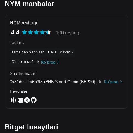
NYM manbalar
NYM reytingi
4.4
100 reyting
Teglar
：
Tarqalgan hisoblash
DeFi
Maxfiylik
O'zaro muvofiqlik
Ko’proq
Shartnomalar
:
0x31d0
...
9a6b3f8
(
BNB Smart Chain (BEP20)
)
Ko’proq
Havolalar
:
Bitget Insaytlari