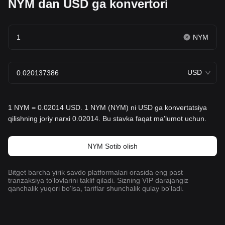
NYM dan USD ga konvertori
NYM
USD
1 NYM = 0.02014 USD. 1 NYM (NYM) ni USD ga konvertatsiya
qilishning joriy narxi 0.02014. Bu stavka faqat ma'lumot uchun.
NYM Sotib olish
Bitget barcha yirik savdo platformalari orasida eng past
tranzaksiya to'lovlarini taklif qiladi. Sizning VIP darajangiz
qanchalik yuqori bo'lsa, tariflar shunchalik qulay bo'ladi.