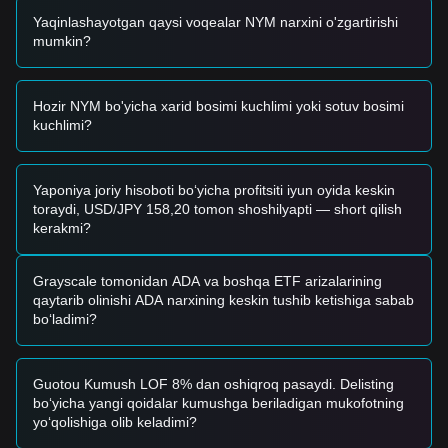
bo‘lishi mumkin.
Yaqinlashayotgan qaysi voqealar NYM narxini o'zgartirishi
• Agar NYM narxi savdo hajmi sezilarli darajada oshgan
mumkin?
holda
$0.0685
qarshiligidan muvaffaqiyatli yuqoriga chiqsa,
bu yangi yuqoriga yo‘nalgan trendni tasdiqlaydi.
Xatar ssenariysi
• Agar NYM narxi psixologik qo‘llab-quvvatlash darajasi
Hozir NYM bo'yicha xarid bosimi kuchlimi yoki sotuv bosimi
$0.0500
dan pastga tushsa, bozor chuqurroq koreksiya
kuchlimi?
davriga kirishi va ehtimol avvalgi minimumlarni qayta sinab
ko‘rishi mumkin.
Sotib olish strategiyasi
Yaponiya joriy hisoboti bo‘yicha profitsiti iyun oyida keskin
Konservativ investorlar
toraydi, USD/JPY 158,20 tomon shoshilyapti — short qilish
• NYM narxi
$0.0520
qo‘llab-quvvatlash darajasini qayta
kerakmi?
sinab ko‘rsin va qaytish tasdiqlangandan so‘ng, bo‘lib-bo‘lib
(tranches) kirishni ko‘rib chiqing.
• Yoki bo‘lmasa, tasdiqlangan breakout hamda
$0.0685
Grayscale tomonidan ADA va boshqa ETF arizalarining
qarshiligidan yuqorida kunlik yopilish (daily close) bo‘lgach,
qaytarib olinishi ADA narxining keskin tushib ketishiga sabab
keyingi qayta sinovda kirishni kuting.
bo‘ladimi?
Trend investorlar
• Agar NYM
$0.0685
darajasini yuqori hajm bilan buzib o‘tsa,
trendga ergashuvchi pozitsiyani boshlash mumkin. Keyingi
Guotou Kumush LOF 8% dan oshiqroq pasaydi. Delisting
bosqich uchun maqsadli narx
$0.0820
atrofida baholanadi.
bo‘yicha yangi qoidalar kumushga beriladigan mukofotning
Uzoq muddatli investorlar
yo‘qolishiga olib keladimi?
• Bozor
$0.0480
strukturaviy qo‘llab-quvvatlashdan yuqorida