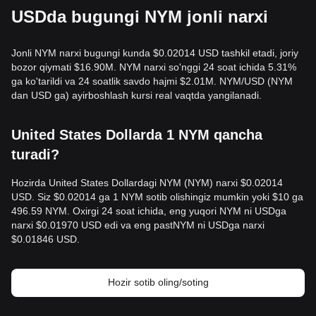
USDda bugungi NYM jonli narxi
Jonli NYM narxi bugungi kunda $0.02014 USD tashkil etadi, joriy
bozor qiymati $16.90M. NYM narxi so'nggi 24 soat ichida 5.31%
ga ko'tarildi va 24 soatlik savdo hajmi $2.01M. NYM/USD (NYM
dan USD ga) ayirboshlash kursi real vaqtda yangilanadi.
United States Dollarda 1 NYM qancha
turadi?
Hozirda United States Dollardagi NYM (NYM) narxi $0.02014
USD. Siz $0.02014 ga 1 NYM sotib olishingiz mumkin yoki $10 ga
496.59 NYM. Oxirgi 24 soat ichida, eng yuqori NYM ni USDga
narxi $0.01970 USD edi va eng pastNYM ni USDga narxi
$0.01846 USD.
Hozir sotib oling/soting