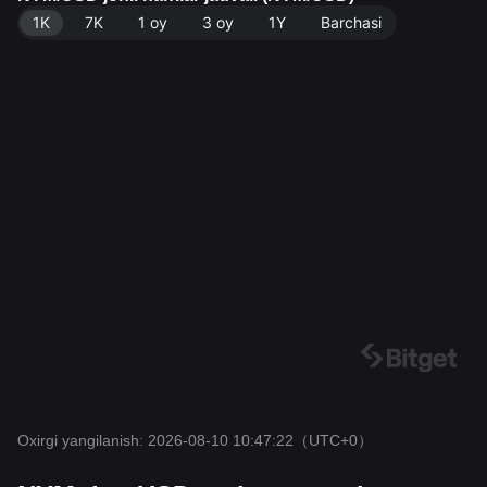
1K
7K
1 oy
3 oy
1Y
Barchasi
Oxirgi yangilanish: 2026-08-10 10:47:22
（UTC+0）