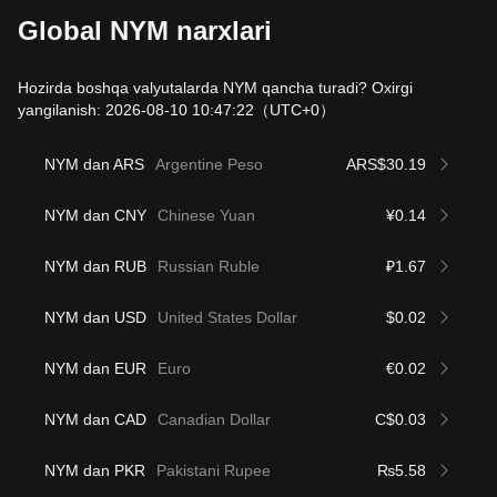
Global NYM narxlari
Hozirda boshqa valyutalarda NYM qancha turadi? Oxirgi
yangilanish: 2026-08-10 10:47:22
（UTC+0）
NYM dan ARS
Argentine Peso
ARS$30.19
NYM dan CNY
Chinese Yuan
¥0.14
NYM dan RUB
Russian Ruble
₽1.67
NYM dan USD
United States Dollar
$0.02
NYM dan EUR
Euro
€0.02
NYM dan CAD
Canadian Dollar
C$0.03
NYM dan PKR
Pakistani Rupee
₨5.58