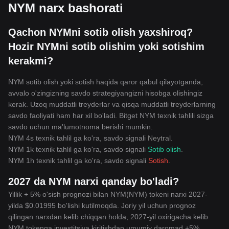
NYM narx bashorati
Qachon NYMni sotib olish yaxshiroq?
Hozir NYMni sotib olishim yoki sotishim
kerakmi?
NYM sotib olish yoki sotish haqida qaror qabul qilayotganda,
avvalo o'zingizning savdo strategiyangizni hisobga olishingiz
kerak. Uzoq muddatli treyderlar va qisqa muddatli treyderlarning
savdo faoliyati ham har xil bo'ladi. Bitget NYM texnik tahlili sizga
savdo uchun ma'lumotnoma berishi mumkin.
NYM 4s texnik tahlil ga ko'ra, savdo signali
Neytral
.
NYM 1k texnik tahlil ga ko'ra, savdo signali
Sotib olish
.
NYM 1h texnik tahlil ga ko'ra, savdo signali
Sotish
.
2027 da NYM narxi qanday bo'ladi?
Yillik + 5% o'sish prognozi bilan NYM(NYM) tokeni narxi 2027-
yilda $0.01995 bo'lishi kutilmoqda. Joriy yil uchun prognoz
qilingan narxdan kelib chiqqan holda, 2027-yil oxirigacha kelib
NYM tokenga investitsiya kiritishdan umumiy daromad +5%