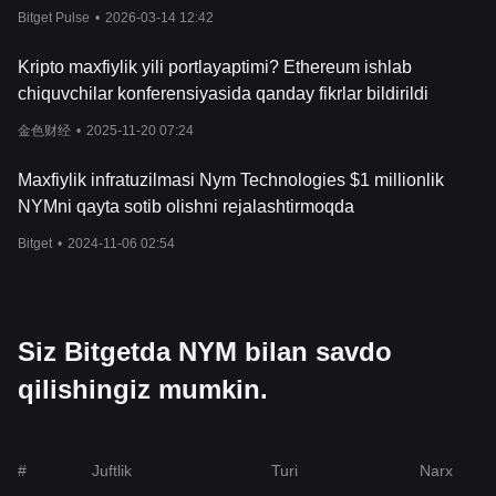
yuqori nuqtaga tiklandi, savdo hajmi oshgan, lekin aniq
NYM qanday ishlaydi?
Bitget Pulse
•
2026-03-14 12:42
katalizator yetishmayapti
NYM mixne
t deb ataladigan murakkab arxitektura orqali ishlaydi.
Ushbu tarmoq internet-trafikni chalg'itadigan bir qator mix nodes-
Kripto maxfiylik yili portlayaptimi? Ethereum ishlab
dan iborat bo'lib, har qanday kuzatuvchiga aloqa shakllari yoki
chiquvchilar konferensiyasida qanday fikrlar bildirildi
meta-ma'lumotlarni o'chirishni nihoyatda qiyinlashtiradi. Har bir
tugun
i shifrlash qatlamlarini qo'shadi va strategik ravishda
金色财经
•
2025-11-20 07:24
ma'lumotlar paketlarini kechiktiradi, bu esa jo'natuvchi va qabul
qiluvchining ma'lumotlarini izdan chiqarib bo'lmasligini ta'minlaydi.
Maxfiylik infratuzilmasi Nym Technologies $1 millionlik
Bu jarayon meta-ma'lumotlarni kuzatishga qarshi kurashda juda
NYMni qayta sotib olishni rejalashtirmoqda
mu
himdir, bu esa muloqotning o'zi mazmuni kabi shaxs haqida
ham ko'p narsalarni oshkor qilishi mumkin.
Bitget
•
2024-11-06 02:54
Mixnet foydalanuvchilarga o'z shaxsini oshkor qilmasdan
xizmatdan foydalanish huquqini tekshirishga imkon beradigan
anonim kriptografik dalillar tizimi bo'
lgan NYM Credentials
tomonidan to'ldirilgan. Ushbu ma'lumotlar bir-biriga bog'lanmagan
Siz Bitgetda NYM bilan savdo
va tanlangan oshkor qilishni qo'llab-quvvatlaydi, bu esa
foydalanuvchilarga qanday ma'lumotlarni baham ko'rishlarini
qilishingiz mumkin.
nazorat qilish imkoniyatini beradi. NYM blokcheynida
gi
validatorlar tarmoqning yaxlitligi va xavfsizligini ta'minlab, ushbu
ma'lumotlarni rasmiylashtiradilar. Xizmat ko'rsatuvchi
provayderlar o'z foydalanuvchilariga kengaytirilgan maxfiylikni
#
Juftlik
Turi
Narx
taklif qilish uchun NYM tarmog'i bilan integratsiyalashishi mumki
n