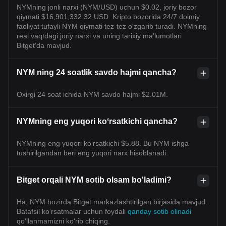
NYMning jonli narxi (NYM/USD) uchun $0.02, joriy bozor
qiymati $16,901,332.32 USD. Kripto bozorida 24/7 doimiy
faoliyat tufayli NYM qiymati tez-tez o'zgarib turadi. NYMning
real vaqtdagi joriy narxi va uning tarixiy maʼlumotlari
Bitget’da mavjud.
NYM ning 24 soatlik savdo hajmi qancha?
Oxirgi 24 soat ichida NYM savdo hajmi $2.01M.
NYMning eng yuqori koʻrsatkichi qancha?
NYMning eng yuqori ko‘rsatkichi $5.88. Bu NYM ishga
tushirilgandan beri eng yuqori narx hisoblanadi.
Bitget orqali NYM sotib olsam bo'ladimi?
Ha, NYM hozirda Bitget markazlashtirilgan birjasida mavjud.
Batafsil koʻrsatmalar uchun foydali
qanday sotib olinadi
qoʻllanmamizni koʻrib chiqing.