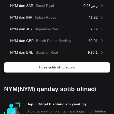
NYM dan SAR
Saudi Riyal
ر.س0.08
NYM dan INR
Indian Rupee
₹1.92
NYM dan JPY
Japanese Yen
¥3.2
NYM dan GBP
British Pound Sterling
£0.01
NYM dan BRL
Brazilian Real
R$0.1
Hozir sotib oling/soting
NYM(NYM) qanday sotib olinadi
Bepul Bitget hisobingizni yarating
Bitgetda elektron pochta manzilingiz/mobil telefon