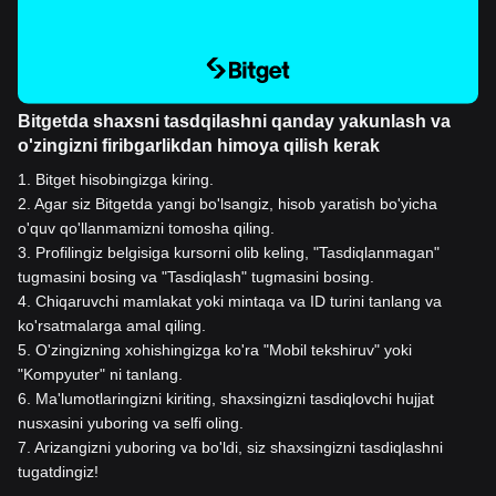
Bitgetda shaxsni tasdqilashni qanday yakunlash va
o'zingizni firibgarlikdan himoya qilish kerak
1
.
Bitget hisobingizga kiring.
2
.
Agar siz Bitgetda yangi bo'lsangiz, hisob yaratish bo'yicha
o'quv qo'llanmamizni tomosha qiling.
3
.
Profilingiz belgisiga kursorni olib keling, "Tasdiqlanmagan"
tugmasini bosing va "Tasdiqlash" tugmasini bosing.
4
.
Chiqaruvchi mamlakat yoki mintaqa va ID turini tanlang va
ko'rsatmalarga amal qiling.
5
.
O'zingizning xohishingizga ko'ra "Mobil tekshiruv" yoki
"Kompyuter" ni tanlang.
6
.
Ma'lumotlaringizni kiriting, shaxsingizni tasdiqlovchi hujjat
nusxasini yuboring va selfi oling.
7
.
Arizangizni yuboring va bo'ldi, siz shaxsingizni tasdiqlashni
tugatdingiz!