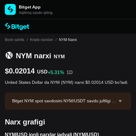
Bitget App
Aqlliroq savdo qiling
Bosh sahifa
/
Kripto narxlari
/
NYM Narxi
NYM narxi
NYM
$0.02014
USD
+5.31%
1D
United States Dollar da NYM (NYM) narxi $0.02014 USD bo'ladi.
Bitget NYM spot savdosini NYM/USDT savdo juftligi or
qali taklif qiladi. Hozirgi NYM/USDT narxi 0.02058, 24
soatlik savdo hajmi esa $10,155.38.NYM bozor kapital
Narx grafigi
lashuvi $16,901,332.32 bo'lib, muomaladagi miqdori 8
39.30M NYM. Ma'lumotlar manbai: Bitget birjasi. Oxirg
i yangilanish: 2026-08-10 10:47:22.
NYM/USD jonli narxlar jadvali (NYM/USD)