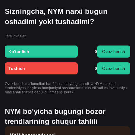
Sizningcha, NYM narxi bugun
oshadimi yoki tushadimi?
Jami ovozlar:
Ko'tarilish
0
Ovoz berish
Tushish
0
Ovoz berish
Ovoz berish ma'lumotlari har 24 soatda yangilanadi. U NYM narxlari
tendentsiyasi bo'yicha hamjamiyat bashoratlarini aks ettiradi va investitsiya
maslahati sifatida qabul qilinmasligi kerak.
NYM bo'yicha bugungi bozor
trendlarining chuqur tahlili