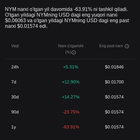
delegatorlar tomonidan steykingga qo'yilgan tokenlar soni va
NYM narxi o'tgan yil davomida -63.91% ni tashkil qiladi.
bozorda mavjud bo'lganlar o'rtasidagi muvozanat likvidlik va
O'tgan yildagi NYMning USD dagi eng yuqori narxi
narxlarning o'zgaruvchanligiga ham
ta'sir qilishi mumkin. NYM
$0.06063 va o'tgan yildagi NYMning USD dagi eng past
tarmog'i rivojlanib, yetuklashib borar ekan, bu omillarning o'zaro
narxi $0.01574 edi.
bog'liqligi NYM faoliyat ko'rsatayotgan iqtisodiy landshaftni
tasniflashda davom etadi, bu esa uning kriptovalyuta bozorlari
ichida narxiga ta'sir ko'rsatadi.
Vaqt
Narx o'zgarishi
Eng past narx
NY
M sarmoya kiritish yoki savdo qilishga qiziquvchilar uchun:
(%)
NYM ni qayerdan sotib olish kerak? Siz NYM ni kripto-birja
ishqibozlari uchun xavfsiz va foydalanuvchilarga qulay platforma
taklif qiladigan Bitget kabi yetakchi birjalarda sotib olishingiz
24h
+5.31%
$0.01846
mumkin
.
7d
+12.90%
$0.01700
30d
+14.27%
$0.01574
90d
-23.75%
$0.01574
1y
-63.91%
$0.01574