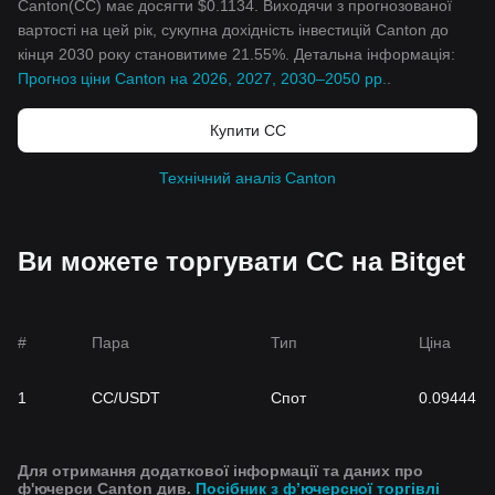
Canton(CC) має досягти $0.1134. Виходячи з прогнозованої
вартості на цей рік, сукупна дохідність інвестицій Canton до
кінця 2030 року становитиме 21.55%. Детальна інформація:
Прогноз ціни Canton на 2026, 2027, 2030–2050 рр.
.
Купити CC
Технічний аналіз Canton
Ви можете торгувати CC на Bitget
#
Пара
Тип
Ціна
1
CC/USDT
Спот
0.09444
Для отримання додаткової інформації та даних про
ф'ючерси Canton див.
Посібник з фʼючерсної торгівлі