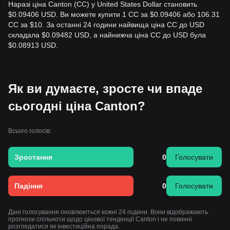
Наразі ціна Canton (CC) у United States Dollar становить
$0.09406 USD. Ви можете купити 1 CC за $0.09406 або 106.31
CC за $10. За останні 24 години найвища ціна CC до USD
складала $0.09482 USD, а найнижча ціна CC до USD була
$0.08913 USD.
Як ви думаєте, зросте чи впаде
сьогодні ціна Canton?
Всього голосів:
Зростання
0
Голосувати
Падіння
0
Голосувати
Дані голосування оновлюються кожні 24 години. Вони відображають
прогнози спільноти щодо цінової тенденції Canton і не повинні
розглядатися як інвестиційна порада.