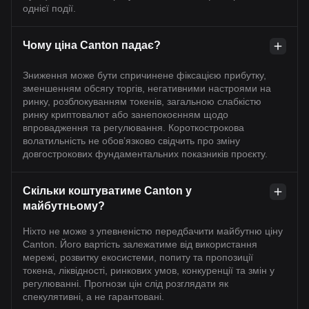
однієї події.
Чому ціна Canton падає?
Зниження може бути спричинене фіксацією прибутку,
зменшенням обсягу торгів, негативними настроями на
ринку, розблокуванням токенів, загальною слабкістю
ринку криптовалют або занепокоєнням щодо
впровадження та регулювання. Короткострокова
волатильність не обов’язково свідчить про зміну
довгострокових фундаментальних показників проєкту.
Скільки коштуватиме Canton у
майбутньому?
Ніхто не може з упевненістю передбачити майбутню ціну
Canton. Його вартість залежатиме від використання
мережі, розвитку екосистеми, попиту та пропозиції
токена, ліквідності, ринкових умов, конкуренції та змін у
регулюванні. Прогнози цін слід розглядати як
спекулятивні, а не гарантовані.