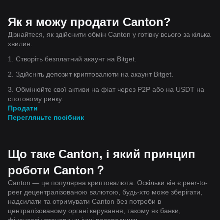
Як я можу продати Canton?
Дізнайтеся, як здійснити обмін Canton у готівку всього за кілька
хвилин.
1. Створіть безплатний акаунт на Bitget.
2. Здійсніть депозит криптовалюти на акаунт Bitget.
3. Обмінюйте свої активи на фіат через P2P або на USDT на
спотовому ринку.
Продати
Перегляньте посібник
Що таке Canton, і який принцип
роботи Canton？
Canton — це популярна криптовалюта. Оскільки він є peer-to-
peer децентралізованою валютою, будь-хто може зберігати,
надсилати та отримувати Canton без потреби в
централізованому органі керування, такому як банки,
фінансові установи чи інші посередники.