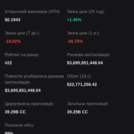
структуру ціни протягом останніх 7 днів, а ринкові настрої
загалом характеризуються
Страхом
і обережністю. У
Історичний максимум (ATH):
Зміна ціни (24 год):
середньостроковому структурному аналізі ціна Canton
нині «затиснута» між підтримкою
$0.090
та опором
$0.1943
+1.45%
$0.113
.
Перспективи ринку
Зміна ціни (7 дн.):
Зміна ціни (1 р.):
Якщо ціна Canton проб’є рівень
$0.113
, наступною ціллю
-19.02%
-36.75%
може бути
$0.125
.
Якщо ціна Canton впаде нижче
$0.087
, наступною ціллю
може бути
$0.073
.
Рейтинг на ринку:
Ринкова капіталізація:
Ринковий консенсус
#22
$3,695,851,448.04
Комплексний аналіз свідчить: хоча Canton може й надалі
переживати волатильність або консолідацію в
Повністю розбавлена ринкова
Обсяг (24 г):
короткостроковій перспективі, консенсус полягає в тому,
капіталізація:
що якщо ціна зберігатиме позицію вище
$0.090
, то
$22,771,256.42
середньостроковий тренд може зміститися в напрямі
$3,695,851,448.04
Стабілізації та Відновлення
.
Циркулююча пропозиція:
Загальна пропозиція:
39.29B CC
39.29B CC
Показник обігу:
99%