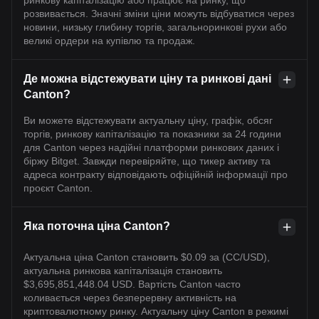
розвивається. Значні зміни ціни можуть відбуватися через
новини, низьку глибину торгів, загальноринкові рухи або
великі ордери на купівлю та продаж.
Де можна відстежувати ціну та ринкові дані
Canton?
Ви можете відстежувати актуальну ціну, графік, обсяг
торгів, ринкову капіталізацію та показники за 24 години
для Canton через надійні платформи ринкових даних і
біржу Bitget. Завжди перевіряйте, що тикер активу та
адреса контракту відповідають офіційній інформації про
проєкт Canton.
Яка поточна ціна Canton?
Актуальна ціна Canton становить $0.09 за (CC/USD),
актуальна ринкова капіталізація становить
$3,695,851,448.04 USD. Вартість Canton часто
коливається через безперервну активність на
криптовалютному ринку. Актуальну ціну Canton в режимі