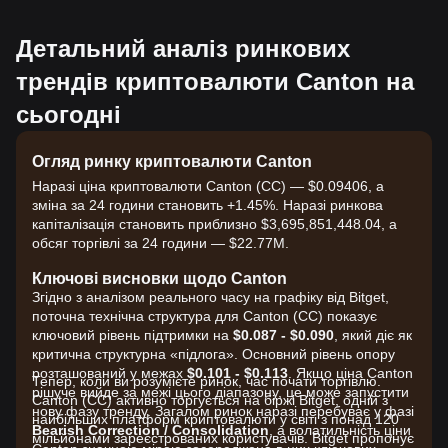
Детальний аналіз ринкових
трендів криптовалюти Canton на
сьогодні
Огляд ринку криптовалюти Canton
Наразі ціна криптовалюти Canton (CC) — $0.09406, а
зміна за 24 години становить +1.45%. Наразі ринкова
капіталізація становить приблизно $3,695,851,448.04, а
обсяг торгівлі за 24 години — $22.77M.
Ключові висновки щодо Canton
Згідно з аналізом реального часу на графіку від Bitget,
поточна технічна структура для Canton (CC) показує
ключовий рівень підтримки на
$0.087 - $0.090
, який діє як
критична структурна «підлога». Основний рівень опору
розташований у межах
$0.101 - $0.113
. Якщо ціна Canton
Тепер, коли ви розумієте ринок, час почати торгівлю.
рішуче вийде за межі цього діапазону, це може запустити
Canton (CC) активно торгується на біржі Bitget, одній з
нову фазу тренду. Загалом ринок наразі перебуває у фазі
найбільших платформ криптовалюти у світі з понад 120
Bearish Correction / Consolidation
, а волатильність ціни
мільйонами зареєстрованих користувачів. Bitget пропонує