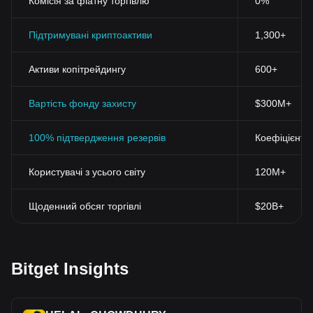
Комісія за фіатну торгівлю
0%
Підтримувані криптоактиви
1,300+
Активи копітрейдингу
600+
Вартість фонду захисту
$300M+
100% підтвердження резервів
Коефіцієнт 
Користувачі з усього світу
120M+
Щоденний обсяг торгівлі
$20B+
Bitget Insights