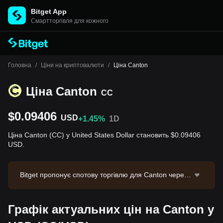
Bitget App
Cмартторгівля для кожного
Головна
/
Ціни на криптовалюти
/
Ціна Canton
Ціна Canton
CC
$0.09406
USD
+1.45%
1D
Ціна Canton (CC) у United States Dollar становить $0.09406
USD.
Bitget пропонує спотову торгівлю для Canton через
торгову пару CC/USDT. Актуальна ціна CC/USDT ст
ановить 0.09444, з обсягом торгівлі за 24 години $4
Графік актуальних цін на Canton у
02,044.85. Canton має ринкову капіталізацію $3,69
5,851,448.04 та циркулюючу пропозицію 39.29B CC.