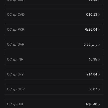
CC до CAD
C$0.13
CC до PKR
₨26.04
CC до SAR
ر.س0.35
CC до INR
₹8.95
CC до JPY
¥14.84
CC до GBP
£0.07
CC до BRL
R$0.48