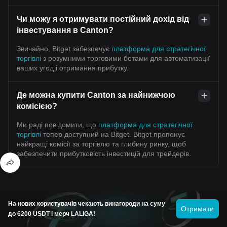
Чи можу я отримувати постійний дохід від
інвестування в Canton?
Звичайно, Bitget забезпечує
платформа для стратегічної
торгівлі
з розумними торговими ботами для автоматизації
ваших угод і отримання прибутку.
Де можна купити Canton за найнижчою
комісією?
Ми раді повідомити, що
платформа для стратегічної
торгівлі
тепер доступний на Bitget. Bitget пропонує
найкращі комісії за торгівлю та глибину ринку, щоб
забезпечити прибутковість інвестицій для трейдерів.
Ціни схожих криптовалют
На нових користувачів чекають винагороди на суму
Отримати
до 6200 USDT і мерч LALIGA!