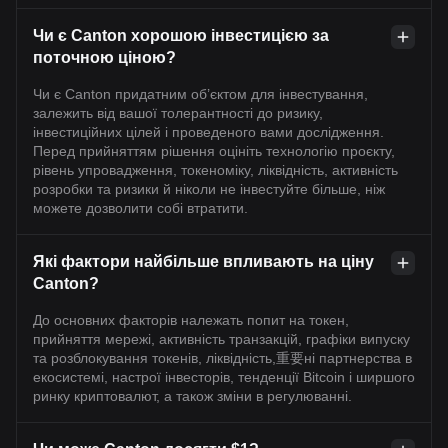
Чи є Canton хорошою інвестицією за
поточною ціною?
Чи є Canton придатним об’єктом для інвестування,
залежить від вашої толерантності до ризику,
інвестиційних цілей і проведеного вами дослідження.
Перед прийняттям рішення оцініть технологію проєкту,
рівень упровадження, токеноміку, ліквідність, активність
розробки та ризики й ніколи не інвестуйте більше, ніж
можете дозволити собі втратити.
Які фактори найбільше впливають на ціну
Canton?
До основних факторів належать попит на токен,
прийняття мережі, активність транзакцій, графіки випуску
та розблокування токенів, ліквідність,重要ні партнерства в
екосистемі, настрої інвесторів, тенденції Bitcoin і ширшого
ринку криптовалют, а також зміни в регулюванні.