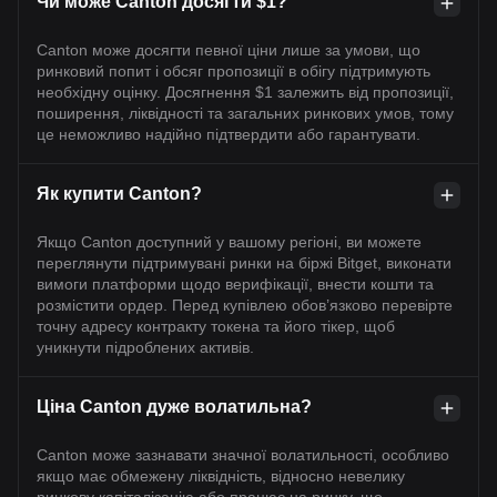
Чи може Canton досягти $1?
Canton може досягти певної ціни лише за умови, що
ринковий попит і обсяг пропозиції в обігу підтримують
необхідну оцінку. Досягнення $1 залежить від пропозиції,
поширення, ліквідності та загальних ринкових умов, тому
це неможливо надійно підтвердити або гарантувати.
Як купити Canton?
Якщо Canton доступний у вашому регіоні, ви можете
переглянути підтримувані ринки на біржі Bitget, виконати
вимоги платформи щодо верифікації, внести кошти та
розмістити ордер. Перед купівлею обов’язково перевірте
точну адресу контракту токена та його тікер, щоб
уникнути підроблених активів.
Ціна Canton дуже волатильна?
Canton може зазнавати значної волатильності, особливо
якщо має обмежену ліквідність, відносно невелику
ринкову капіталізацію або працює на ринку, що