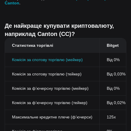
Canton
.
Де найкраще купувати криптовалюту,
наприклад Canton (CC)?
Статистика торгівлі
Bitget
Комісія за спотову торгівлю (мейкер)
Від 0%
Комісія за спотову торгівлю (тейкер)
Від 0,03% (
Комісія за фʼючерсну торгівлю (мейкер)
Від 0%
Комісія за фʼючерсну торгівлю (тейкер)
Від 0,02%
Максимальне кредитне плече (фʼючерси)
125x