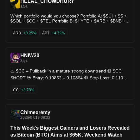
HELAL_CHOWDHURY
1дн.
Which portfolio would you choose? Portfolio A: $SUI + $S +
$SOL + $CC + $TEL Portfolio B: $HYPE + $ARB + $BNB +
$APT + $VSN Portfolio C: $TRX + $INJ + $XRP + $LINK +
$ZAMA
ARB
+0.25%
APT
+4.79%
HNIW30
3дн.
📉 $CC – Pullback in a mature strong downtrend 🔴 $CC
SHORT 🎯 Entry: 0.10852 – 0.10864 🛑 Stop Loss: 0.11075
🎯 TP: 0.10641 - 0.10424 - 0.10207
CC
+3.78%
Chimexremy
2026/07/19 08:33
This Week’s Biggest Gainers and Losers Revealed
as Bitcoin (BTC) Aims at $65K: Weekend Watch