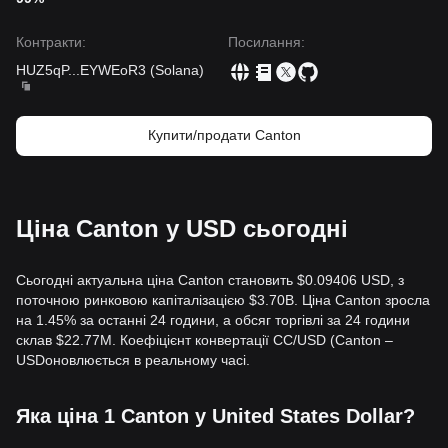
Контракти
:
Посилання
:
HUZ5qP
...
EYWEoR3
(
Solana
)
Купити/продати Canton
Ціна Canton у USD сьогодні
Сьогодні актуальна ціна Canton становить $0.09406 USD, з
поточною ринковою капіталізацією $3.70B. Ціна Canton зросла
на 1.45% за останні 24 години, а обсяг торгівлі за 24 години
склав $22.77M. Коефіцієнт конвертації CC/USD (Canton –
USDоновлюється в реальному часі.
Яка ціна 1 Canton у United States Dollar?