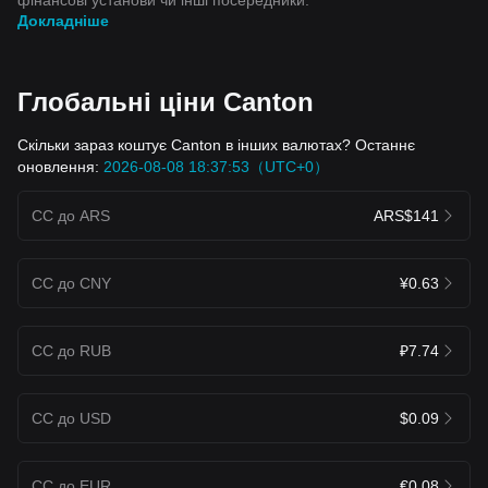
Докладніше
Глобальні ціни Canton
Скільки зараз коштує Canton в інших валютах? Останнє
оновлення:
2026-08-08 18:37:53（UTC+0）
CC до ARS
ARS$141
CC до CNY
¥0.63
CC до RUB
₽7.74
CC до USD
$0.09
CC до EUR
€0.08