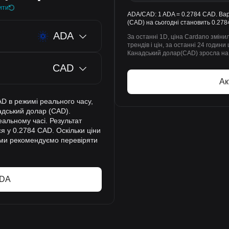
ити
ADA/CAD: 1 ADA = 0.2784 CAD. Вар
(CAD) на сьогодні становить 0.278
ADA
За останні 1D, ціна Cardano зміни
трендів і цін, за останні 24 годин
Канадський долар(CAD) зросла на
CAD
Ак
AD в режимі реального часу,
адський долар (CAD).
еальному часі. Результат
ся у 0.2784 CAD. Оскільки ціни
 ми рекомендуємо перевіряти
ADA