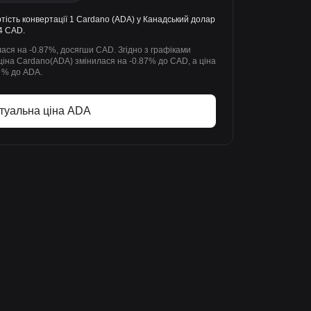
тість конвертації 1 Cardano (ADA) у Канадський долар
4 CAD.
лася на -0.87%, досягши CAD. Згідно з графіками
и ціна Cardano(ADA) змінилася на -0.87% до CAD, а ціна
 % до ADA.
туальна ціна ADA