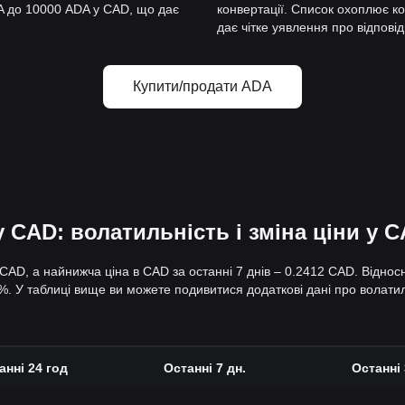
DA до 10000 ADA у CAD, що дає
конвертації. Список охоплює к
дає чітке уявлення про відповід
Купити/продати ADA
 CAD: волатильність і зміна ціни у 
 CAD, а найнижча ціна в CAD за останні 7 днів – 0.2412 CAD. Відно
і %. У таблиці вище ви можете подивитися додаткові дані про волатиль
анні 24 год
Останні 7 дн.
Останні 