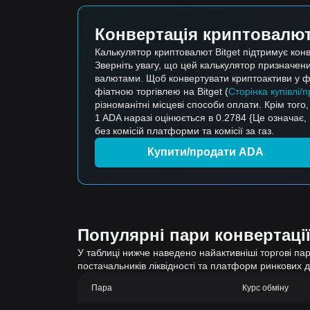
Конвертація криптовалюти
Калькулятор криптовалют Bitget підтримує кон
Зверніть увагу, що цей калькулятор призначени
валютами. Щоб конвертувати криптоактиви у фі
фіатною торгівлею на Bitget (
Сторінка купівлі/
різноманітні місцеві способи оплати. Крім того
1 ADA наразі оцінюється в 0.2784 {Це означає
без комісій платформи та комісії за газ.
Купити/продати ADA
Популярні пари конвертації
У таблиці нижче наведено найактивніші торгові пари
постачальників ліквідності та платформ ринкових 
Пара
Курс обміну