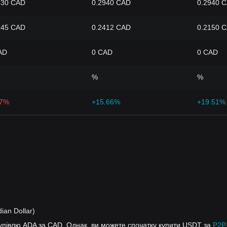
830 CAD
0.2940 CAD
0.2940 
745 CAD
0.2412 CAD
0.2150 
AD
0 CAD
0 CAD
%
%
87%
+15.66%
+19.51%
ian Dollar)
купівлю ADA за CAD. Однак, ви можете спочатку купити USDT за
P2P-