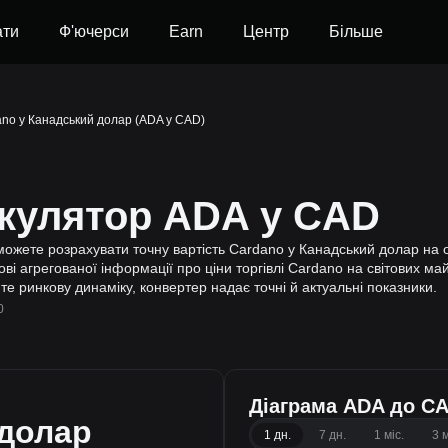
ати
Ф'ючерси
Earn
Центр
Більше
no у Канадський долар (ADA у CAD)
ькулятор ADA у CAD
ожете розрахувати точну вартість Cardano у Канадський долар на ос
і агрегованої інформації про ціни торгівлі Cardano на світових ма
те ринкову динаміку, конвертер надає точні й актуальні показники.
0
Діаграма ADA до C
долар
1 дн.
7 дн.
1 міс.
3 м