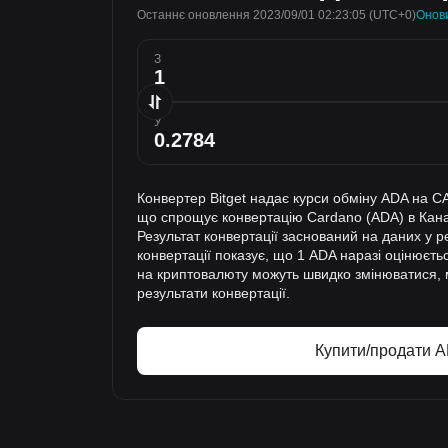
Останнє оновлення 2023/09/01 02:23:05
(UTC+0)
Онов
З
У
Конвертер Bitget надає курси обміну ADA на C
що спрощує конвертацію Cardano (ADA) в Кан
Результат конвертації заснований на даних у р
конвертації показує, що 1 ADA наразі оцінюєть
на криптовалюту можуть швидко змінюватися,
результати конвертації.
Купити/продати 