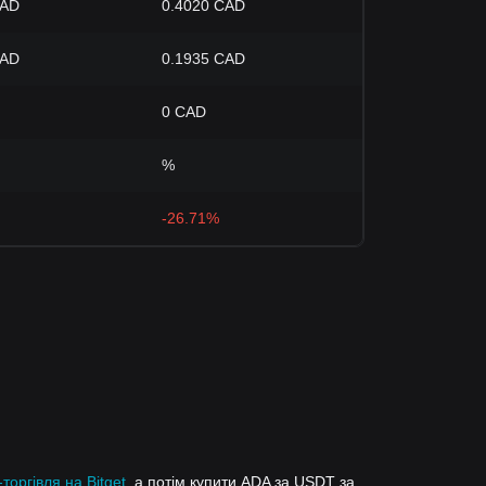
CAD
0.4020 CAD
CAD
0.1935 CAD
0 CAD
%
-26.71%
торгівля на Bitget
, а потім купити ADA за USDT за