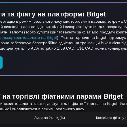
 та фіату на платформі Bitget
вертацію в режимі реального часу між торговими парами, зокрема 
й виключно для довідкових цілей і використовується для розрахунк
атні валюти (тобто купити криптовалюту за фіат або продати крип
продажу криптовалюти на Bitget
). Фіатна торгівля на Bitget підтриму
, вона забезпечує безперебійне здійснення транзакцій із комісією від
, що для купівлі 5 ADA потрібно 1.39 CAD. C$1 CAD можна конвертув
 на торгівлі фіатними парами Bitget
 «криптовалюта–фіат», доступні для фіатної торгівлі на Bitget. Усі 
даних і оновлюються в режимі реального часу.
Зміна за 24 год (%)
Комісія за фіатну т