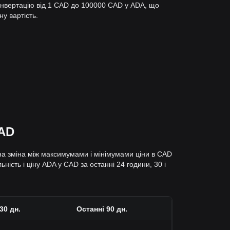
онвертацію від 1 CAD до 100000 CAD у ADA, що
ну вартість.
CAD
сна зміна між максимумами і мінімумами ціни в CAD
ність і ціну ADA у CAD за останні 24 години, 30 і
30 дн.
Останні 90 дн.