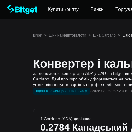
Купити крипту
Ринки
Торгув
Bitget
>
Ціни на криптовалюти
>
Ціна Cardano
>
Carda
Конвертер і кал
За допомогою конвертера ADA у CAD на Bitget ви м
Cardano. Дані про курс обміну формуються на основ
угоди, відстежуєте вартість портфеля або монітори
Дані в режимі реального часу
·
2026-08-08 08:52 UTC+
1 Cardano (ADA) дорівнює
0.2784
Канадський 