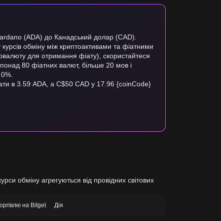
Cardano (ADA) до Канадський долар (CAD).
у курсів обміну між криптоактивами та фіатними
товалюту для отримання фіату), скористайтеся
є понад 80 фіатних валют, більше 20 мов і
 0%.
ати в 3.59 ADA, а C$50 CAD у 17.96 {coinCode}
курси обміну агрегуються від провідних світових
оргівлю на Bitget
Дія