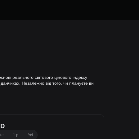
нові реального світового цінового індексу
йданчиках. Незалежно від того, чи плануєте ви
AD
іс.
1 р.
Усі