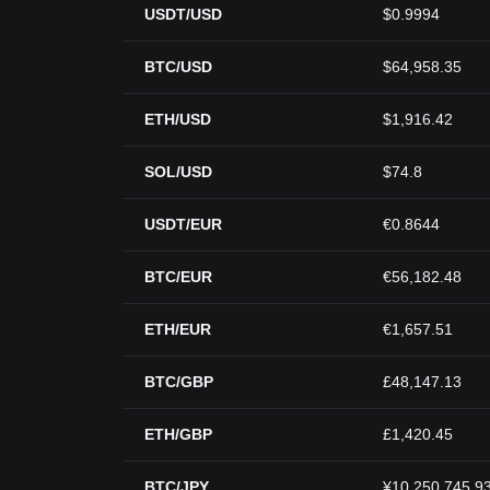
USDT/USD
$0.9994
BTC/USD
$64,958.35
ETH/USD
$1,916.42
SOL/USD
$74.8
USDT/EUR
€0.8644
BTC/EUR
€56,182.48
ETH/EUR
€1,657.51
BTC/GBP
£48,147.13
ETH/GBP
£1,420.45
BTC/JPY
¥10,250,745.9