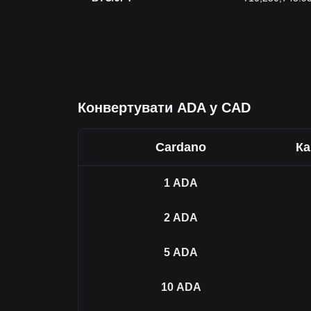
Конвертувати ADA у CAD
Cardano
Ка
1
ADA
2
ADA
5
ADA
10
ADA