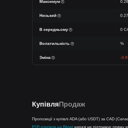
Максимум
0.2
Низький
0.2
В середньому
0 C
Волатильність
%
Зміна
-0.
Купівля
Продаж
Пропозиції з купівлі ADA (або USDT) за CAD (Canad
P2P-торгівля на Bitget
наразі не підтримує пряму 