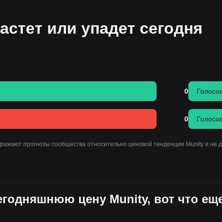
астет или упадет сегодня
0
Голосо
0
Голосо
тражают прогнозы сообщества относительно ценовой тенденции Munity и не 
сегодняшнюю цену Munity, вот что ещ