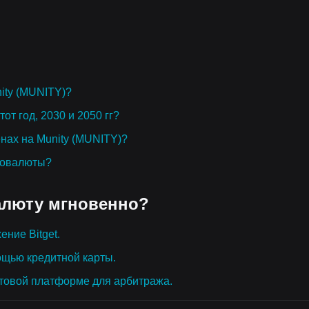
ity (MUNITY)?
от год, 2030 и 2050 гг?
енах на Munity (MUNITY)?
товалюты?
алюту мгновенно?
ение Bitget.
ощью кредитной карты.
товой платформе для арбитража.