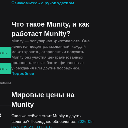
Ознакомьтесь с руководством
Что такое Munity, и как
работает Munity?
Munity — популярная криптовалюта. Она
является децентрализованной, каждый
может хранить, отправлять и получать
вать
Munity без участия централизованных
органов, таких как банки, финансовые
учреждения или другие посредники.
вать
Подробнее
должны
Мировые цены на
Munity
е
Сколько сейчас стоит Munity в других
валютах? Последнее обновление:
2026-08-
06 23:39:23（UTC+0）