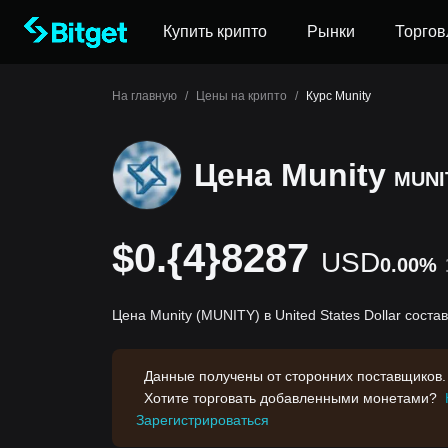
Купить крипто
Рынки
Торгов
На главную
/
Цены на крипто
/
Курс Munity
Цена Munity
MUNI
$0.{4}8287
USD
0.00%
Цена Munity (MUNITY) в United States Dollar соста
Данные получены от сторонних поставщиков.
Хотите торговать добавленными монетами?
Зарегистрироваться