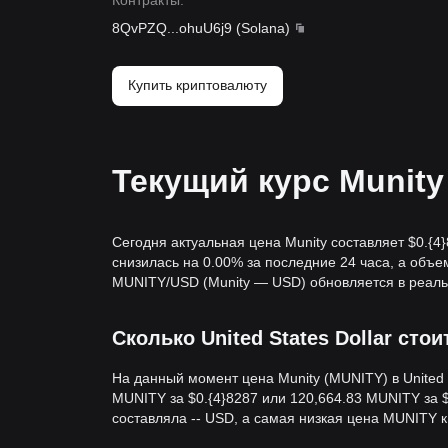
Контракты
:
8QvPZQ
...
ohuU6j9
(
Solana
)
Купить криптовалюту
Текущий курс Munity
Сегодня актуальная цена Munity составляет $0.{​
снизилась на 0.00% за последние 24 часа, а объе
MUNITY/USD (Munity — USD) обновляется в реал
Сколько United States Dollar стои
На данный момент цена Munity (MUNITY) в United S
MUNITY за $0.{​4}8287 или 120,664.83 MUNITY за
составляла -- USD, а самая низкая цена MUNITY к