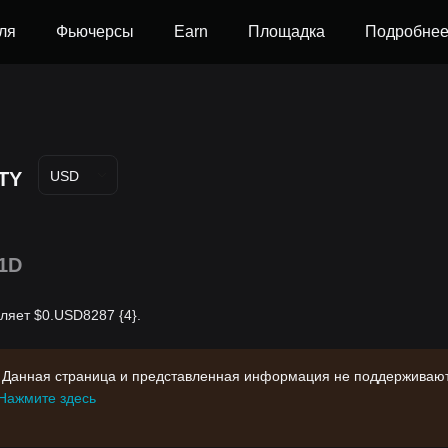
ля
Фьючерсы
Earn
Площадка
Подробне
TY
USD
1D
вляет $0.USD8287 {4}.
 Данная страница и представленная информация не поддерживают
Нажмите здесь