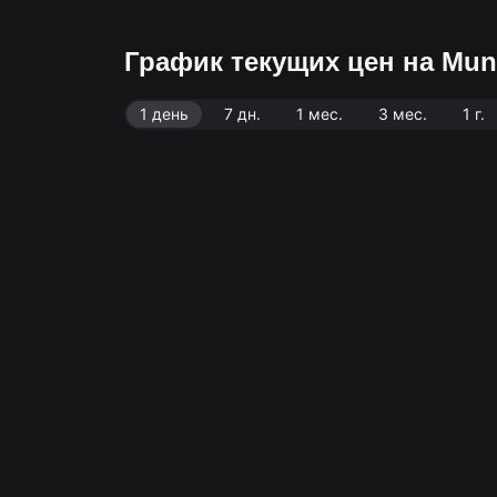
График текущих цен на Mun
1 день
7 дн.
1 мес.
3 мес.
1 г.