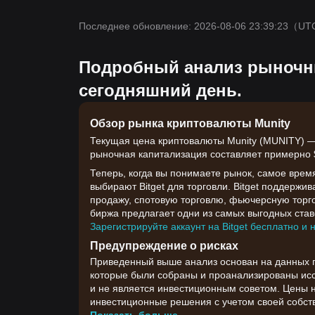
Последнее обновление: 2026-08-06 23:39:23
（UT
Подробный анализ рыночны
сегодняшний день.
Обзор рынка криптовалюты Munity
Текущая цена криптовалюты Munity (MUNITY) — $
рыночная капитализация составляет примерно $8
Теперь, когда вы понимаете рынок, самое врем
выбирают Bitget для торговли. Bitget поддержи
продажу, спотовую торговлю, фьючерсную торго
биржа предлагает одни из самых выгодных ставо
Зарегистрируйте аккаунт на Bitget бесплатно и 
Предупреждение о рисках
Приведенный выше анализ основан на данных гр
которые были собраны и проанализированы иссл
и не является инвестиционным советом. Цены 
инвестиционные решения с учетом своей собств