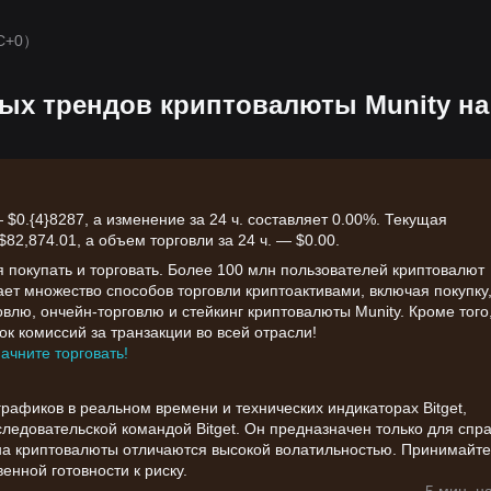
C+0）
х трендов криптовалюты Munity на
0.{​4}8287, а изменение за 24 ч. составляет 0.00%. Текущая
2,874.01, а объем торговли за 24 ч. — $0.00.
я покупать и торговать. Более 100 млн пользователей криптовалют
вает множество способов торговли криптоактивами, включая покупку
влю, ончейн-торговлю и стейкинг криптовалюты Munity. Кроме того
к комиссий за транзакции во всей отрасли!
начните торговать!
афиков в реальном времени и технических индикаторах Bitget,
едовательской командой Bitget. Он предназначен только для спр
на криптовалюты отличаются высокой волатильностью. Принимайте
енной готовности к риску.