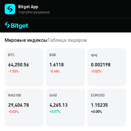
Bitget App
Торгуйте разумнее
Мировые индексы
Таблица лидеров
BTC
BGB
quq
64,250.56
1.6118
0.002198
-1.03%
-0.44%
-0.02%
NAS100
Gold
EURUSD
29,406.78
4,265.13
1.15235
-0.03%
+0.57%
+0.00%