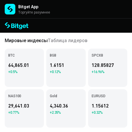
Bitget App
Торгуйте разумнее
Мировые индексы
Таблица лидеров
BTC
BGB
SPCXB
64,865.01
1.6151
128.85827
+0.5%
+0.12%
+16.96%
NAS100
Gold
EURUSD
29,641.03
4,340.36
1.15612
+0.77%
+2.35%
+0.32%