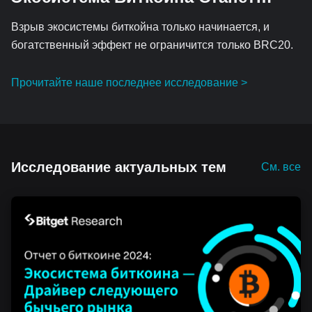
Двигателем Предстоящего Роста
Взрыв экосистемы биткойна только начинается, и
на Рынке Криптовалют
богатственный эффект не ограничится только BRC20.
Прочитайте наше последнее исследование >
Исследование актуальных тем
См. все