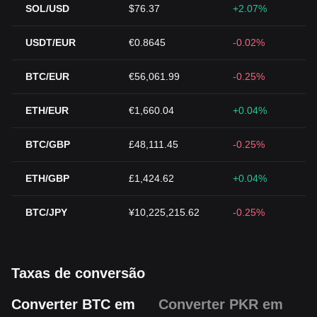
SOL/USD
$76.37
+2.07%
USDT/EUR
€0.8645
-0.02%
BTC/EUR
€56,061.99
-0.25%
ETH/EUR
€1,660.04
+0.04%
BTC/GBP
£48,111.45
-0.25%
ETH/GBP
£1,424.62
+0.04%
BTC/JPY
¥10,225,215.62
-0.25%
Taxas de conversão
Converter BTC em
Converter PKR em