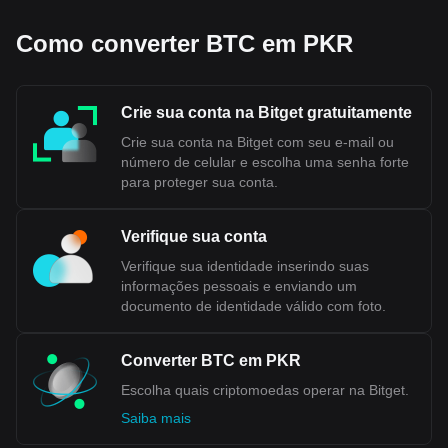
código de moeda de Bitcoin sendo BTC. Use nossa
calculadora de criptomoedas agora para descobrir
quanto sua criptomoeda vale em PKR.
Como converter BTC em PKR
Crie sua conta na Bitget gratuitamente
Crie sua conta na Bitget com seu e-mail ou
número de celular e escolha uma senha forte
para proteger sua conta.
Verifique sua conta
Verifique sua identidade inserindo suas
informações pessoais e enviando um
documento de identidade válido com foto.
Converter BTC em PKR
Escolha quais criptomoedas operar na Bitget.
Saiba mais