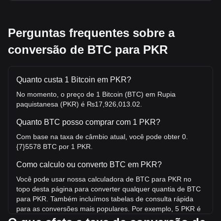
Perguntas frequentes sobre a
conversão de BTC para PKR
Quanto custa 1 Bitcoin em PKR?
No momento, o preço de 1 Bitcoin (BTC) em Rupia
paquistanesa (PKR) é ₨17,926,013.02.
Quanto BTC posso comprar com 1 PKR?
Com base na taxa de câmbio atual, você pode obter 0.
{7}5578 BTC por 1 PKR.
Como calculo ou converto BTC em PKR?
Você pode usar nossa calculadora de BTC para PKR no
topo desta página para converter qualquer quantia de BTC
para PKR. Também incluímos tabelas de consulta rápida
para as conversões mais populares. Por exemplo, 5 PKR é
equivalente a 0.{6}2789 BTC, enquanto 5 BTC custará em