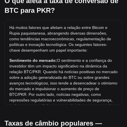
O que afeta a taxa de conversão de
torno de 89,630,065.08PKR.
BTC para PKR?
Qual é o maior preço que BTC/PKR já atingiu?
A máxima histórica de 1 BTC em PKR é ₨34,931,171.46.
Há muitos fatores que afetam a relação entre Bitcoin e
Resta saber se o valor de 1 BTC/PKR superará a máxima
Rupia paquistanesa, abrangendo diversas dimensões,
histórica atual.
como tendências macroeconômicas, regulamentação de
Qual é a tendência de preço de em PKR?
políticas e inovação tecnológica. Os seguintes fatores-
chave desempenham um papel importante:
Nos últimos 7 dias, a taxa de câmbio de Bitcoin (BTC) subiu
2.47%. No último mês, a taxa de câmbio de Bitcoin (BTC)
Sentimento do mercado:
O sentimento e a confiança do
subiu 0.61% em relação a Rupia paquistanesa (PKR).
investidor têm um impacto significativo na dinâmica da
relação BTC/PKR. Quando há notícias positivas no mercado
sobre a adoção generalizada do BTC ou sobre grandes
avanços tecnológicos, isso tende a desencadear o otimismo
do mercado e impulsionar o aumento de preço de
BTC/PKR. Por outro lado, notícias negativas, como
repressões regulatórias e vulnerabilidades de segurança,
podem provocar pânico no mercado e levar a uma queda
de preço de BTC/PKR.
Taxas de câmbio populares —
Ambiente regulatório:
As políticas e regulamentações