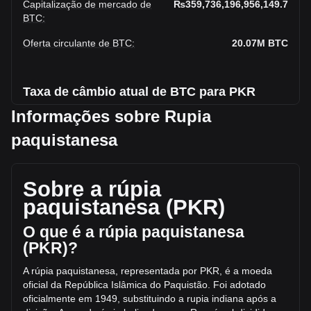
Capitalização de mercado de
₨359,736,196,956,149.7
BTC
:
Oferta circulante de BTC
:
20.07M
BTC
Taxa de câmbio atual de BTC para PKR
Informações sobre Rupia
Aumento de Bitcoin para Rupia paquistanesa esta semana.
paquistanesa
O preço de mercado atual de Bitcoin é ₨17,926,013.02 por
BTC, com uma capitalização de mercado total de
₨359,736,196,956,149.7 PKR com base em uma oferta
Sobre a rúpia
circulante de 20,067,832 BTC. O volume de trading de
Bitcoin teve variação de -38.48% (₨-2,141,612,719,862.12
paquistanesa (PKR)
PKR) nas últimas 24 horas. No último dia de operações, o
volume de trading de BTC foi de ₨5,565,319,140,837.18.
O que é a rúpia paquistanesa
(PKR)?
Mais informações sobre Bitcoin na Bitget
A rúpia paquistanesa, representada por PKR, é a moeda
oficial da República Islâmica do Paquistão. Foi adotado
Preço de Bitcoin
oficialmente em 1949, substituindo a rupia indiana após a
Previsão de preço do token Bitcoin