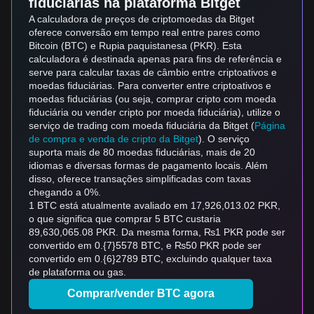
fiduciárias na plataforma Bitget
A calculadora de preços de criptomoedas da Bitget
oferece conversão em tempo real entre pares como
Bitcoin (BTC) e Rupia paquistanesa (PKR). Esta
calculadora é destinada apenas para fins de referência e
serve para calcular taxas de câmbio entre criptoativos e
moedas fiduciárias. Para converter entre criptoativos e
moedas fiduciárias (ou seja, comprar cripto com moeda
fiduciária ou vender cripto por moeda fiduciária), utilize o
serviço de trading com moeda fiduciária da Bitget (
Página
de compra e venda de cripto da Bitget
). O serviço
suporta mais de 80 moedas fiduciárias, mais de 20
idiomas e diversas formas de pagamento locais. Além
disso, oferece transações simplificadas com taxas
chegando a 0%.
1 BTC está atualmente avaliado em 17,926,013.02 PKR,
o que significa que comprar 5 BTC custaria
89,630,065.08 PKR. Da mesma forma, ₨1 PKR pode ser
convertido em 0.{7}5578 BTC, e ₨50 PKR pode ser
convertido em 0.{6}2789 BTC, excluindo qualquer taxa
de plataforma ou gas.
Comprar/vender BTC agora