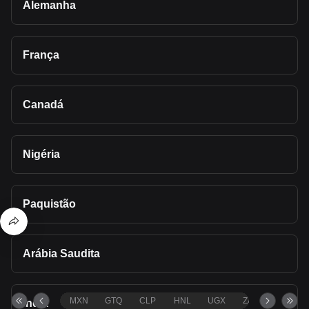
Alemanha
França
Canadá
Nigéria
Paquistão
Arábia Saudita
MXN
GTQ
CLP
HNL
UGX
ZAR
TND
Índia