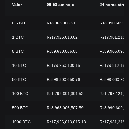
Valor
09:58 am hoje
24 horas atrás
0.5
BTC
₨8,963,006.51
₨8,990,609.34
1
BTC
₨17,926,013.02
₨17,981,218.6
5
BTC
₨89,630,065.08
₨89,906,093.3
10
BTC
₨179,260,130.15
₨179,812,186.
50
BTC
₨896,300,650.76
₨899,060,933.
100
BTC
₨1,792,601,301.52
₨1,798,121,86
500
BTC
₨8,963,006,507.59
₨8,990,609,33
1000
BTC
₨17,926,013,015.18
₨17,981,218,6