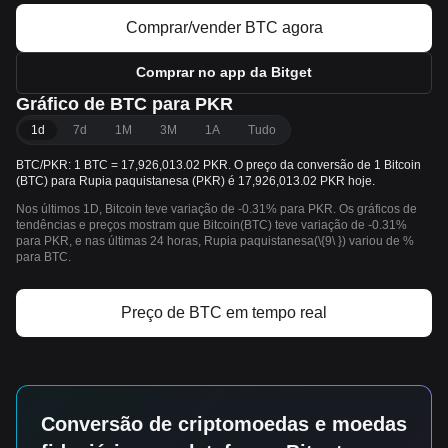
Comprar/vender BTC agora
Comprar no app da Bitget
Gráfico de BTC para PKR
1d
7d
1M
3M
1A
Tudo
BTC/PKR: 1 BTC = 17,926,013.02 PKR. O preço da conversão de 1 Bitcoin
(BTC) para Rupia paquistanesa (PKR) é 17,926,013.02 PKR hoje.
Nos últimos 1D, Bitcoin teve variação de -0.31% para PKR. Os gráficos de
tendências e preços mostram que Bitcoin(BTC) teve variação de -0.31%
para PKR, e nas últimas 24 horas, Rupia paquistanesa(\{9\ }) variou de %
para BTC.
Preço de BTC em tempo real
Conversão de criptomoedas e moedas