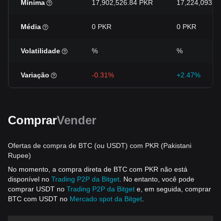
Mínima
17,902,526.84 PKR
17,224,093.3
Média
0 PKR
0 PKR
Volatilidade
%
%
Variação
-0.31%
+2.47%
Comprar
Vender
Ofertas de compra de BTC (ou USDT) com PKR (Pakistani
Rupee)
No momento, a compra direta de BTC com PKR não está
disponível no
Trading P2P da Bitget
. No entanto, você pode
comprar USDT no
Trading P2P da Bitget
e, em seguida, comprar
BTC com USDT no
Mercado spot da Bitget
.