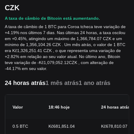
CZK
A taxa de câmbio de Bitcoin está aumentando.
A taxa de câmbio de 1 BTC para Coroa tcheca teve variação de
+4.19% nos últimos 7 dias. Nas últimas 24 horas, a taxa oscilou
em +0.45%, atingindo um máximo de 1,366,784.07 CZK e um
mínimo de 1,356,104.26 CZK . Um mês atrás, o valor de 1 BTC
era Kč1,326,251.41 CZK , o que representa uma variação de
+2.82% em relação ao seu valor atual. No último ano, Bitcoin
teve variação de
-
Kč
1,079,052.12
CZK
, com alteração de
-44.17% em seu valor.
24 horas atrás
1 mês atrás
1 ano atrás
Valor
18:46 hoje
24 horas atrás
0.5
BTC
Kč681,851.04
Kč678,810.07