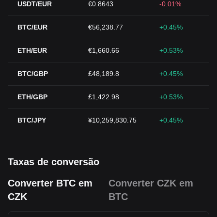
USDT/EUR
€0.8643
-0.01%
BTC/EUR
€56,238.77
+0.45%
ETH/EUR
€1,660.66
+0.53%
BTC/GBP
£48,189.8
+0.45%
ETH/GBP
£1,422.98
+0.53%
BTC/JPY
¥10,259,830.75
+0.45%
Taxas de conversão
Converter BTC em
Converter CZK em
CZK
BTC