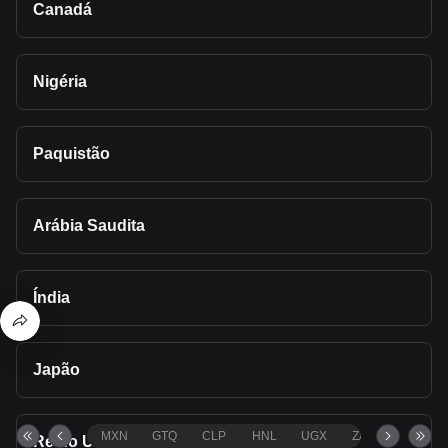
Canadá
Nigéria
Paquistão
Arábia Saudita
Índia
Japão
MXN
GTQ
CLP
HNL
UGX
ZAR
TND
Reino Unido