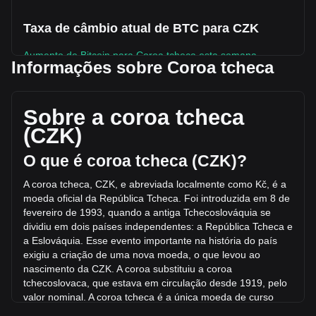
Taxa de câmbio atual de BTC para CZK
Aumento de Bitcoin para Coroa tcheca esta semana.
Informações sobre Coroa tcheca
O preço de mercado atual de Bitcoin é Kč1,363,702.09 por
BTC, com uma capitalização de mercado total de
Kč27,366,125,252,604 CZK com base em uma oferta
Sobre a coroa tcheca
circulante de 20,067,524 BTC. O volume de trading de
(CZK)
Bitcoin teve variação de -41.22% (Kč-187,443,867,475.02
CZK) nas últimas 24 horas. No último dia de operações, o
O que é coroa tcheca (CZK)?
volume de trading de BTC foi de Kč454,708,105,143.06.
A coroa tcheca, CZK, e abreviada localmente como Kč, é a
moeda oficial da República Tcheca. Foi introduzida em 8 de
Mais informações sobre Bitcoin na Bitget
fevereiro de 1993, quando a antiga Tchecoslováquia se
dividiu em dois países independentes: a República Tcheca e
Preço de Bitcoin
a Eslováquia. Esse evento i
mportante na história do país
Previsão de preço do token Bitcoin
exigiu a criação de uma nova moeda, o que levou ao
O que é Bitcoin (BTC)
nascimento da CZK. A coroa substituiu a coroa
Calculadora de lucros de Bitcoin
tchecoslovaca, que estava em circulação desde 1919, pelo
valor nominal. A coroa tcheca é a única moeda de curso
legal na Repúblic
a Tcheca.