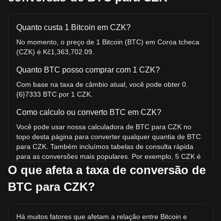
Quanto custa 1 Bitcoin em CZK?
No momento, o preço de 1 Bitcoin (BTC) em Coroa tcheca
(CZK) é Kč1,363,702.09.
Quanto BTC posso comprar com 1 CZK?
Com base na taxa de câmbio atual, você pode obter 0.
{6}7333 BTC por 1 CZK.
Como calculo ou converto BTC em CZK?
Você pode usar nossa calculadora de BTC para CZK no
topo desta página para converter qualquer quantia de BTC
para CZK. Também incluímos tabelas de consulta rápida
para as conversões mais populares. Por exemplo, 5 CZK é
equivalente a 0.{5}3666 BTC, enquanto 5 BTC custará em
O que afeta a taxa de conversão de
torno de 6,818,510.44CZK.
BTC para CZK?
Qual é o maior preço que BTC/CZK já atingiu?
A máxima histórica de 1 BTC em CZK é Kč2,647,900.52.
Há muitos fatores que afetam a relação entre Bitcoin e
Resta saber se o valor de 1 BTC/CZK superará a máxima