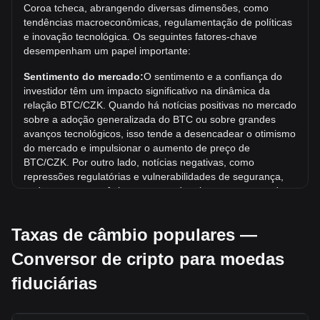
Coroa tcheca, abrangendo diversas dimensões, como
histórica atual.
tendências macroeconômicas, regulamentação de políticas
Qual é a tendência de preço de em CZK?
e inovação tecnológica. Os seguintes fatores-chave
desempenham um papel importante:
Nos últimos 7 dias, a taxa de câmbio de Bitcoin (BTC) subiu
4.19%. No último mês, a taxa de câmbio de Bitcoin (BTC)
Sentimento do mercado:
O sentimento e a confiança do
subiu 2.82% em relação a Coroa tcheca (CZK).
investidor têm um impacto significativo na dinâmica da
relação BTC/CZK. Quando há notícias positivas no mercado
sobre a adoção generalizada do BTC ou sobre grandes
avanços tecnológicos, isso tende a desencadear o otimismo
do mercado e impulsionar o aumento de preço de
BTC/CZK. Por outro lado, notícias negativas, como
repressões regulatórias e vulnerabilidades de segurança,
podem provocar pânico no mercado e levar a uma queda
de preço de BTC/CZK.
Taxas de câmbio populares —
Ambiente regulatório:
As políticas e regulamentações
governamentais relacionadas às criptomoedas têm um
Conversor de cripto para moedas
impacto direto sobre sua aceitação, o que, por sua vez,
determina seu valor em relação às moedas tradicionais,
fiduciárias
como o dólar americano. Regulamentações claras e
favoráveis podem aumentar a confiança dos investidores
nas criptomoedas e elevar seu valor. Por outro lado,