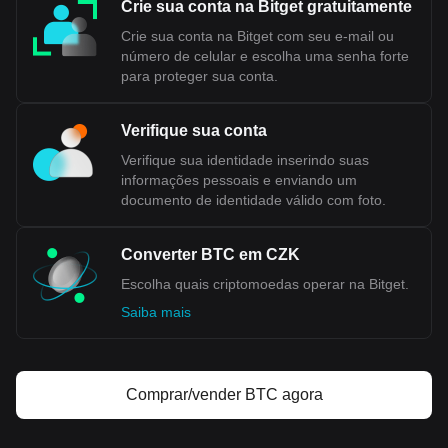
caracterizada por um setor industrial robusto e pela
Crie sua conta na Bitget gratuitamente
crescente integração com a União Europeia, confere um
Crie sua conta na Bitget com seu e-mail ou
grau de estabilidade à coroa. Entretanto, como todas as
número de celular e escolha uma senha forte
moedas, sua
força está sujeita a mudanças devido a vários
para proteger sua conta.
fatores externos, como a dinâmica do mercado global e
eventos geopolíticos.
Verifique sua conta
Os dados da Bitget mostram que o par de moedas de
Verifique sua identidade inserindo suas
Bitcoin mais popular é o BTC para CZK, com o
informações pessoais e enviando um
código de moeda de Bitcoin sendo BTC. Use nossa
documento de identidade válido com foto.
calculadora de criptomoedas agora para descobrir
quanto sua criptomoeda vale em CZK.
Converter BTC em CZK
Escolha quais criptomoedas operar na Bitget.
Saiba mais
Comprar/vender BTC agora