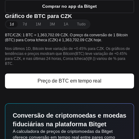
Comprar no app da Bitget
Gráfico de BTC para CZK
1d
7d
1M
3M
1A
Tudo
BTC/CZK: 1 BTC = 1,363,702.09 CZK. O preço da conversão de 1 Bitcoin
(BTC) para Coroa tcheca (CZK) é 1,363,702.09 CZK hoje.
Nos últimos 1D, Bitcoin teve variação de +0.45% para CZK. Os gráficos de
tendências e preços mostram que Bitcoin(BTC) teve variação de +0.45%
para CZK, e nas últimas 24 horas, Coroa tcheca(\{9\ }) variou de % para
BTC.
Preço de BTC em tempo real
Conversão de criptomoedas e moedas
fiduciárias na plataforma Bitget
A calculadora de preços de criptomoedas da Bitget
oferece conversão em tempo real entre pares como