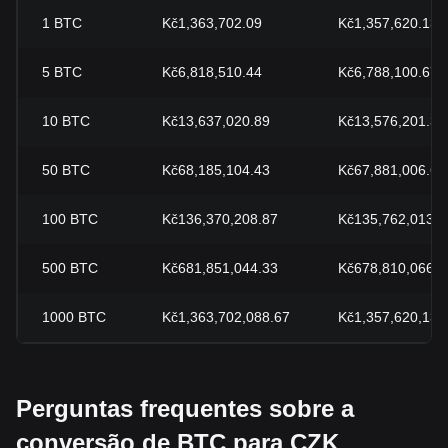
1
BTC
Kč1,363,702.09
Kč1,357,620.13
5
BTC
Kč6,818,510.44
Kč6,788,100.67
10
BTC
Kč13,637,020.89
Kč13,576,201.33
50
BTC
Kč68,185,104.43
Kč67,881,006.66
100
BTC
Kč136,370,208.87
Kč135,762,013.3
500
BTC
Kč681,851,044.33
Kč678,810,066.6
1000
BTC
Kč1,363,702,088.67
Kč1,357,620,133
Perguntas frequentes sobre a
conversão de BTC para CZK