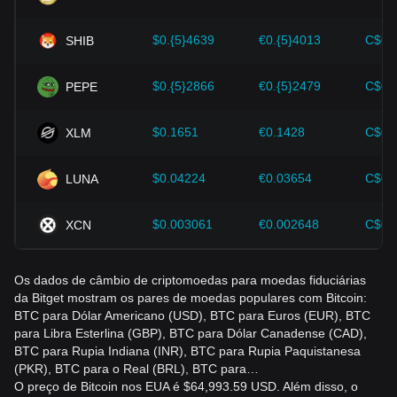
tomar decisões erradas. Após considerar esses fatores, os
investidores também devem monitorar de perto as futuras
$0.{5}4639
€0.{5}4013
C$0.
SHIB
mudanças no preço do Bitcoin e ajustar suas estratégias de
investimento de acordo com o mercado em evolução.
$0.{5}2866
€0.{5}2479
C$0.
PEPE
$0.1651
€0.1428
C$0.
XLM
$0.04224
€0.03654
C$0.
LUNA
$0.003061
€0.002648
C$0.
XCN
Os dados de câmbio de criptomoedas para moedas fiduciárias
da Bitget mostram os pares de moedas populares com Bitcoin:
BTC para Dólar Americano (USD), BTC para Euros (EUR), BTC
para Libra Esterlina (GBP), BTC para Dólar Canadense (CAD),
BTC para Rupia Indiana (INR), BTC para Rupia Paquistanesa
(PKR), BTC para o Real (BRL), BTC para…
O preço de Bitcoin nos EUA é $64,993.59 USD. Além disso, o