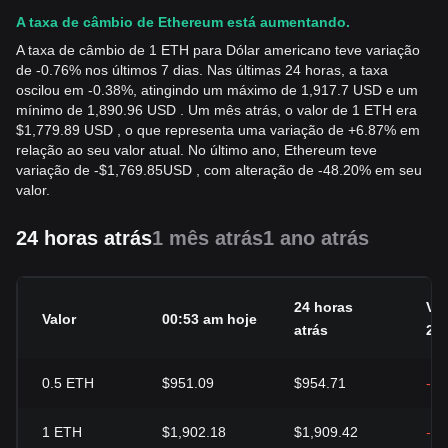
A taxa de câmbio de Ethereum está aumentando.
A taxa de câmbio de 1 ETH para Dólar americano teve variação
de -0.76% nos últimos 7 dias. Nas últimas 24 horas, a taxa
oscilou em -0.38%, atingindo um máximo de 1,917.7 USD e um
mínimo de 1,890.96 USD . Um mês atrás, o valor de 1 ETH era
$1,779.89 USD , o que representa uma variação de +6.87% em
relação ao seu valor atual. No último ano, Ethereum teve
variação de
-
$
1,769.85
USD
, com alteração de -48.20% em seu
valor.
24 horas atrás
1 mês atrás
1 ano atrás
24 horas
Va
Valor
00:53 am hoje
atrás
24
0.5
ETH
$951.09
$954.71
-0
1
ETH
$1,902.18
$1,909.42
-0