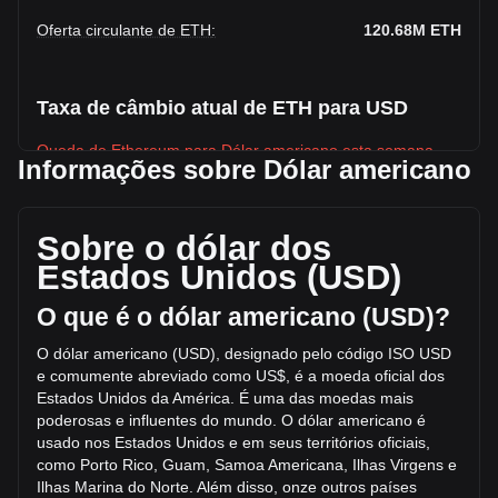
Oferta circulante de ETH
:
120.68M
ETH
Taxa de câmbio atual de ETH para USD
Queda de Ethereum para Dólar americano esta semana.
Informações sobre Dólar americano
O preço de mercado atual de Ethereum é $1,902.18 por
ETH, com uma capitalização de mercado total de
$229,558,970,520.25 USD com base em uma oferta
Sobre o dólar dos
circulante de 120,682,140 ETH. O volume de trading de
Estados Unidos (USD)
Ethereum teve variação de -17.91% ($-1,734,539,552.83
USD) nas últimas 24 horas. No último dia de operações, o
O que é o dólar americano (USD)?
volume de trading de ETH foi de $9,686,539,411.68.
O dólar americano (USD), designado pelo código ISO USD
e comumente abreviado como US$, é a moeda oficial dos
Mais informações sobre Ethereum na Bitget
Estados Unidos da América. É uma das moedas mais
poderosas e influentes do mundo. O dólar americano é
Preço de Ethereum
usado nos Estados Unidos e em seus território
s oficiais,
Previsão de preço do token Ethereum
como Porto Rico, Guam, Samoa Americana, Ilhas Virgens e
O que é Ethereum (ETH)
Ilhas Marina do Norte. Além disso, onze outros países
Calculadora de lucros de Ethereum