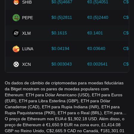
$0.{5}4667
€0.{5}4051
C$0.
SHIB
mudanças no preço do Ethereum e ajustar suas estratégias
de investimento de acordo com o mercado em evolução.
$0.{5}2811
€0.{5}2440
C$0.
PEPE
$0.1615
€0.1401
C$0.
XLM
$0.04194
€0.03640
C$0.
LUNA
$0.003043
€0.002641
C$0.
XCN
Os dados de câmbio de criptomoedas para moedas fiduciárias
da Bitget mostram os pares de moedas populares com
Ethereum: ETH para Dólar Americano (USD), ETH para Euros
(EUR), ETH para Libra Esterlina (GBP), ETH para Dólar
Canadense (CAD), ETH para Rupia Indiana (INR), ETH para
Rupia Paquistanesa (PKR), ETH para o Real (BRL), ETH para…
O preço de Ethereum nos EUA é $1,902.18 USD. Além disso, o
preço de Ethereum é €1,650.9 EUR na zona euro, £1,414.08
GBP no Reino Unido, C$2,665.9 CAD no Canadá, ₹181,301.01