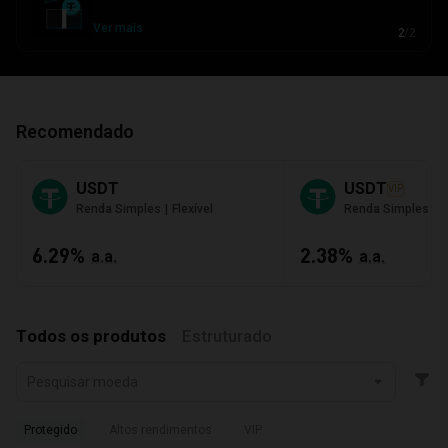
Ver mais
2
/
2
Recomendado
USDT
USDT
VIP
|
|
Renda Simples
Flexível
Renda Simples
F
6.29%
2.38%
a.a.
a.a.
Todos os produtos
Estruturado
Pesquisar moeda
Protegido
Altos rendimentos
VIP