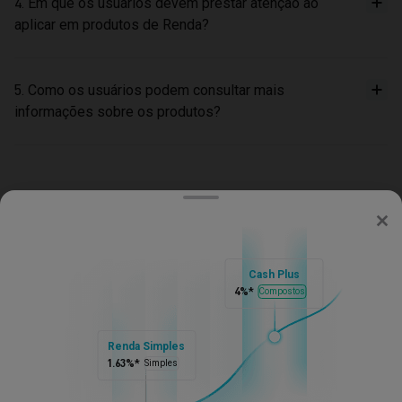
4. Em que os usuários devem prestar atenção ao
aplicar em produtos de Renda?
5. Como os usuários podem consultar mais
informações sobre os produtos?
/
Renda
Bitget
Sobre a Bitget
Cash Plus
4%
*
Compostos
Produtos
Renda Simples
1.63%
*
Simples
Comprar cripto