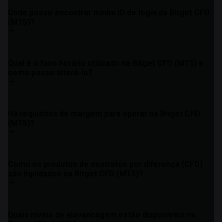
Onde posso encontrar minha ID de login da Bitget CFD
(MT5)?
Qual é o fuso horário utilizado na Bitget CFD (MT5) e
como posso alterá-lo?
Há requisitos de margem para operar na Bitget CFD
(MT5)?
Como os produtos de contratos por diferença (CFD)
são liquidados na Bitget CFD (MT5)?
Quais níveis de alavancagem estão disponíveis na