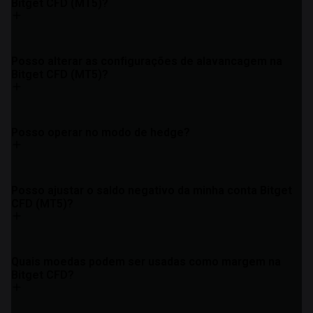
Bitget CFD (MT5)?
Posso alterar as configurações de alavancagem na
Bitget CFD (MT5)?
Posso operar no modo de hedge?
Posso ajustar o saldo negativo da minha conta Bitget
CFD (MT5)?
Quais moedas podem ser usadas como margem na
Bitget CFD?