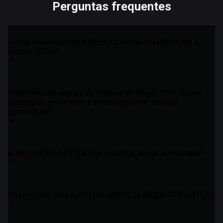
Perguntas frequentes
Como os iniciantes podem começar rapidamente a
operar CFDs?
Quais são as regras de trading da Bitget CFD, como
execução de ordens e estratégias de trading
permitidas?
A Bitget CFD (MT5) exige verificação de identidade?
Posso usar uma subconta Bitget na Bitget CFD (MT5)?