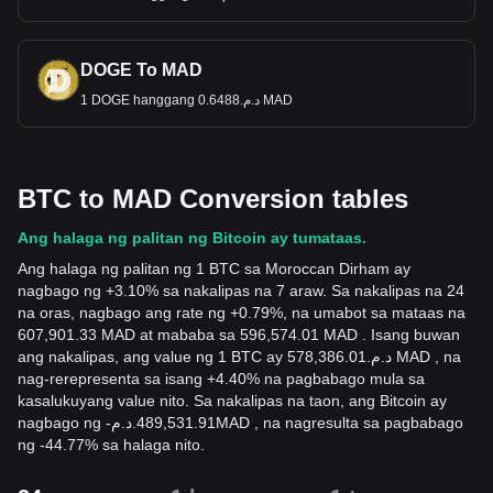
DOGE To MAD
1 DOGE hanggang د.م.0.6488 MAD
BTC to MAD Conversion tables
Ang halaga ng palitan ng Bitcoin ay tumataas.
Ang halaga ng palitan ng 1 BTC sa Moroccan Dirham ay
nagbago ng +3.10% sa nakalipas na 7 araw. Sa nakalipas na 24
na oras, nagbago ang rate ng +0.79%, na umabot sa mataas na
607,901.33 MAD at mababa sa 596,574.01 MAD . Isang buwan
ang nakalipas, ang value ng 1 BTC ay د.م.578,386.01 MAD , na
nag-rerepresenta sa isang +4.40% na pagbabago mula sa
kasalukuyang value nito. Sa nakalipas na taon, ang Bitcoin ay
nagbago ng
-
د.م.
489,531.91
MAD
, na nagresulta sa pagbabago
ng -44.77% sa halaga nito.