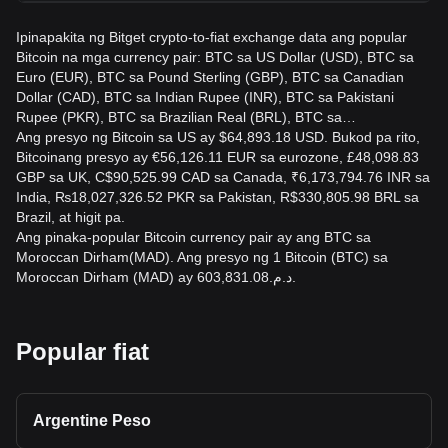
market.
Ipinapakita ng Bitget crypto-to-fiat exchange data ang popular
Bitcoin na mga currency pair: BTC sa US Dollar (USD), BTC sa
Euro (EUR), BTC sa Pound Sterling (GBP), BTC sa Canadian
Dollar (CAD), BTC sa Indian Rupee (INR), BTC sa Pakistani
Rupee (PKR), BTC sa Brazilian Real (BRL), BTC sa…
Ang presyo ng Bitcoin sa US ay $64,893.18 USD. Bukod pa rito,
Bitcoinang presyo ay €56,126.11 EUR sa eurozone, £48,098.83
GBP sa UK, C$90,525.99 CAD sa Canada, ₹6,173,794.76 INR sa
India, ₨18,027,326.52 PKR sa Pakistan, R$330,805.98 BRL sa
Brazil, at higit pa.
Ang pinaka-popular Bitcoin currency pair ay ang BTC sa
Moroccan Dirham(MAD). Ang presyo ng 1 Bitcoin (BTC) sa
Moroccan Dirham (MAD) ay د.م.603,831.08.
Popular fiat
Argentine Peso