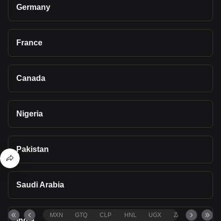
Germany
France
Canada
Nigeria
Pakistan
Saudi Arabia
MXN
GTQ
CLP
HNL
UGX
ZAR
TND
India