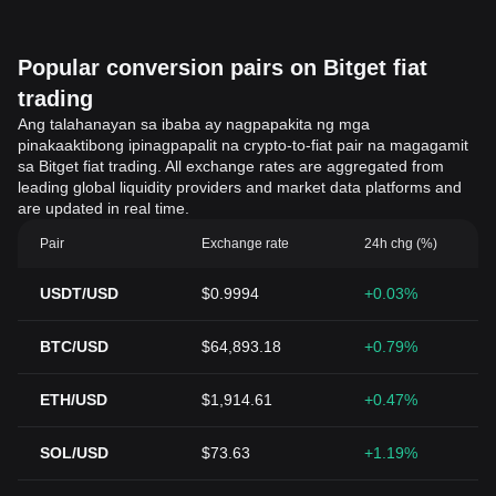
Popular conversion pairs on Bitget fiat
trading
Ang talahanayan sa ibaba ay nagpapakita ng mga
pinakaaktibong ipinagpapalit na crypto-to-fiat pair na magagamit
sa Bitget fiat trading. All exchange rates are aggregated from
leading global liquidity providers and market data platforms and
are updated in real time.
Pair
Exchange rate
24h chg (%)
USDT/USD
$0.9994
+0.03%
BTC/USD
$64,893.18
+0.79%
ETH/USD
$1,914.61
+0.47%
SOL/USD
$73.63
+1.19%