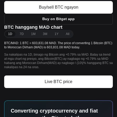
Buy/sell BTC ngayon
Buy on Bitget app
BTC hanggang MAD chart
1D
7D
1M
3M
1Y
All
BTC/MAD: 1 BTC = 603,831.08 MAD. The price of converting 1 Bitcoin (BTC)
to Moroccan Dirham (MAD) is 603,831.08 MAD today.
Sa nakalipas na 1D, binago ng Bitcoin ang +0.79% sa MAD. Batay sa trend
at mga chart ng presyo, ang Bitcoin(BTC) ay nagbago ng +0.79% sa MAD
habang ang Moroccan Dirham(MAD) ay nagbago \ {10\}% hanggang BTC sa
nakalipas na 24 na oras.
Live BTC price
Converting cryptocurrency and fiat