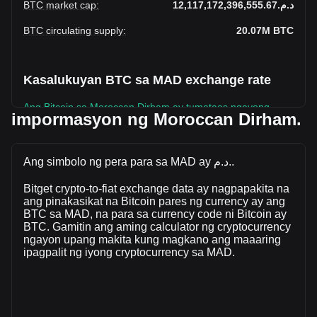
BTC market cap
:
د.م.12,117,172,396,555.67
BTC circulating supply
:
20.07M
BTC
Kasalukuyan BTC sa MAD exchange rate
Ang Bitcoin sa Moroccan Dirham ay tumataas ngayong
impormasyon ng Moroccan Dirham.
linggo.
Ang kasalukuyang presyo sa market Bitcoin ay
د.م.603,831.08 bawat BTC, na may kabuuang market cap
Ang simbolo ng pera para sa MAD ay د.م..
na د.م.12,117,172,396,555.67 MAD batay sa isang umiikot
Bitget crypto-to-fiat exchange data ay nagpapakita na
na supply ng \{ 4\} BTC. Ang dami ng kalakalan ng Bitcoin
ang pinakasikat na Bitcoin pares ng currency ay ang
ay nagbago ng +17.46% (د.م.30,378,976,875.92 MAD) sa
BTC sa MAD, na para sa currency code ni Bitcoin ay
nakalipas na 24 na oras. Huling araw ng trading, ang dami
BTC. Gamitin ang aming calculator ng cryptocurrency
ng kalakalan ay BTC ay د.م.173,972,917,471.31.
ngayon upang makita kung magkano ang maaaring
ipagpalit ng iyong cryptocurrency sa MAD.
Higit pang impormasyon tungkolBitcoin sa
Bitget
Bitcoin price