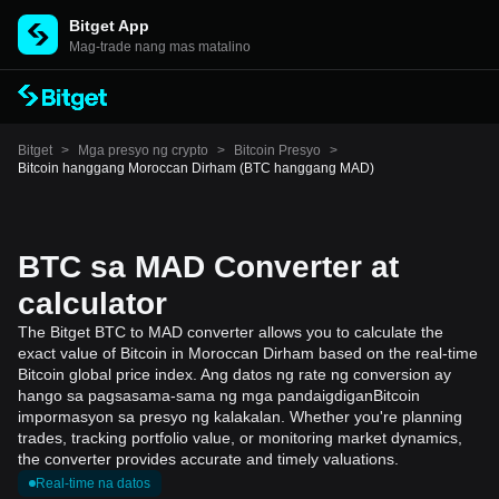
Bitget App
Mag-trade nang mas matalino
Bitget
>
Mga presyo ng crypto
>
Bitcoin Presyo
>
Bitcoin hanggang Moroccan Dirham (BTC hanggang MAD)
BTC sa MAD Converter at
calculator
The Bitget BTC to MAD converter allows you to calculate the
exact value of Bitcoin in Moroccan Dirham based on the real-time
Bitcoin global price index. Ang datos ng rate ng conversion ay
hango sa pagsasama-sama ng mga pandaigdiganBitcoin
impormasyon sa presyo ng kalakalan. Whether you're planning
trades, tracking portfolio value, or monitoring market dynamics,
the converter provides accurate and timely valuations.
Real-time na datos