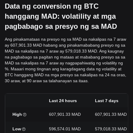
Data ng conversion ng BTC
hanggang MAD: volatility at mga
pagbabago sa presyo ng sa MAD
Ang pinakamataas na presyo ng sa MAD sa nakalipas na 7 araw
ay 607,901.33 MAD habang ang pinakamababang presyo ng sa
MAD sa nakalipas na 7 araw ay 579,018.33 MAD. Ang kaugnay
na pagbabago sa pagitan ng mataas at mababang presyo sa sa
MAD sa nakalipas na 7 araw ay nagpapahiwatig ng volatility ng
%. Maaari mong tingnan ang karagdagang data ng volatility at
BTC hanggang MAD na mga presyo sa nakalipas na 24 na oras,
30 araw, at 90 araw sa talahanayan sa itaas.
Last 24 hours
Last 7 days
High
607,901.33 MAD
607,901.33 MAD
Low
596,574.01 MAD
579,018.33 MAD