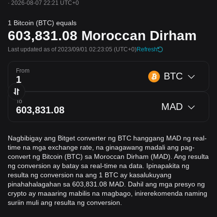
·
2026-08-07 22:21 UTC+0
1 Bitcoin (BTC) equals
603,831.08
Moroccan Dirham
Last updated as of 2023/09/01 02:23:05
(UTC+0)
Refresh
From
BTC
To
MAD
Nagbibigay ang Bitget converter ng BTC hanggang MAD ng real-
time na mga exchange rate, na ginagawang madali ang pag-
convert ng Bitcoin (BTC) sa Moroccan Dirham (MAD). Ang resulta
ng conversion ay batay sa real-time na data. Ipinapakita ng
resulta ng conversion na ang 1 BTC ay kasalukuyang
pinahahalagahan sa 603,831.08 MAD. Dahil ang mga presyo ng
crypto ay maaaring mabilis na magbago, inirerekomenda naming
suriin muli ang resulta ng conversion.