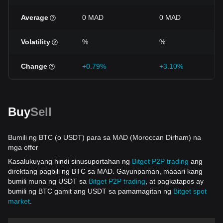
Average
0 MAD
0 MAD
Volatility
%
%
Change
+0.79%
+3.10%
Buy
Sell
Bumili ng BTC (o USDT) para sa MAD (Moroccan Dirham) na
mga offer
Kasalukuyang hindi sinusuportahan ng
Bitget P2P trading
ang
direktang pagbili ng BTC sa MAD. Gayunpaman, maaari kang
bumili muna ng USDT sa
Bitget P2P trading
, at pagkatapos ay
bumili ng BTC gamit ang USDT sa pamamagitan ng
Bitget spot
market
.