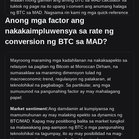
Maaari mong gamitin ang aming BTC sa MAD calculator sa
tuktok ng page na ito upang i-convert ang anumang halaga
ng BTC sa MAD. Nagsama rin kami ng mga quick-reference
Anong mga factor ang
na talahanayan para sa mga pinakasikat na conversion.
Halimbawa, ang 5 MAD ay katumbas ng 0.{5}8280 BTC,
nakakaimpluwensya sa rate ng
habang ang 5 BTC ay nagkakahalaga ng
3,019,155.39MAD.
conversion ng BTC sa MAD?
Ano ang pinakamataas na presyo ng BTC/MAD sa
kasaysayan?
Mayroong maraming mga kadahilanan na nakakaapekto sa
Ang all-time high price ng 1 BTC sa MAD ay
relasyon sa pagitan ng Bitcoin at Moroccan Dirham, na
د.م.1,174,273.04. Ito ay nananatiling upang makita kung
sumasaklaw sa maraming dimensyon tulad ng
ang halaga ng 1 BTC/MAD ay lalampas sa kasalukuyang
macroeconomic trend, regulasyon ng patakaran, at
mataas sa lahat ng oras.
teknolohikal na pagbabago. Sa partikular, ang mga
sumusunod na pangunahing factor ay may mahalagang
Ano ang trend ng presyo ng sa MAD?
papel:
Sa nakalipas na 7 araw, ang exchange rate ng Bitcoin (BTC)
Market sentiment:
Ang damdamin at kumpiyansa ng
ay tumaas ng 3.10%. Sa nakalipas na buwan, ang
mamumuhunan ay may malaking epekto sa dynamics ng
exchange rate ng Bitcoin (BTC) ay tumaas ng 4.40% laban
BTC/MAD. Kapag may positibong balita sa market tungkol
sa Moroccan Dirham (MAD).
sa malawakang pag-aampon ng BTC o mga pangunahing
teknolohikal na tagumpay, ito ay may posibilidad na mag-