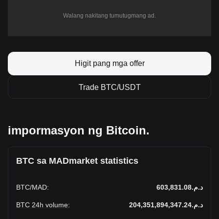
Walang nakitang tumutugmang ad.
Higit pang mga offer
Trade BTC/USDT
impormasyon ng Bitcoin.
BTC sa MADmarket statistics
BTC
/
MAD
:
د.م.603,831.08
BTC 24h volume
:
د.م.204,351,894,347.24