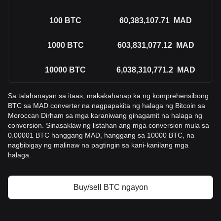
100
BTC
60,383,107.71
MAD
1000
BTC
603,831,077.12
MAD
10000
BTC
6,038,310,771.2
MAD
Sa talahanayan sa itaas, makakahanap ka ng komprehensibong
BTC sa MAD converter na nagpapakita ng halaga ng Bitcoin sa
Moroccan Dirham sa mga karaniwang ginagamit na halaga ng
conversion. Sinasaklaw ng listahan ang mga conversion mula sa
0.00001 BTC hanggang MAD, hanggang sa 10000 BTC, na
nagbibigay ng malinaw na pagtingin sa kani-kanilang mga
halaga.
Buy/sell BTC ngayon