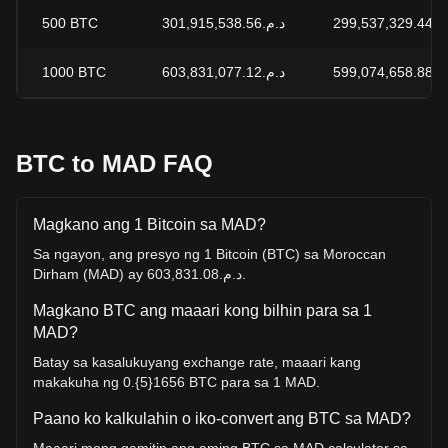
500
BTC
د.م.301,915,538.56
299,537,329
1000
BTC
د.م.603,831,077.12
599,074,658
BTC to MAD FAQ
Magkano ang 1 Bitcoin sa MAD?
Sa ngayon, ang presyo ng 1 Bitcoin (BTC) sa Moroccan
Dirham (MAD) ay د.م.603,831.08.
Magkano BTC ang maaari kong bilhin para sa 1
MAD?
Batay sa kasalukuyang exchange rate, maaari kang
makakuha ng 0.{5}1656 BTC para sa 1 MAD.
Paano ko kalkulahin o iko-convert ang BTC sa MAD?