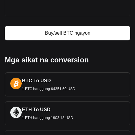
Bitcoin price prediction
Ano ang Bitcoin (BTC)
Bitcoin profit calculator
Buy/sell BTC ngayon
Mga sikat na conversion
BTC To USD
1 BTC hanggang 64351.50 USD
ETH To USD
1 ETH hanggang 1903.13 USD