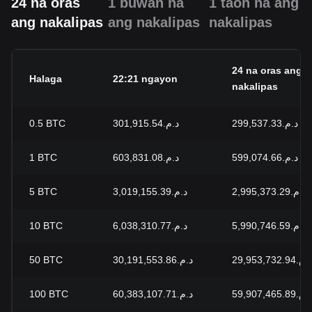
24 na oras
1 buwan na
1 taon na ang
ang nakalipas
ang nakalipas
nakalipas
24 na oras ang
Halaga
22:21 ngayon
nakalipas
0.5
BTC
د.م.301,915.54
د.م.299,537.33
1
BTC
د.م.603,831.08
د.م.599,074.66
5
BTC
د.م.3,019,155.39
د.م.2,995,373.29
10
BTC
د.م.6,038,310.77
د.م.5,990,746.59
50
BTC
د.م.30,191,553.86
د.م.29,953,732.94
100
BTC
د.م.60,383,107.71
د.م.59,907,465.89