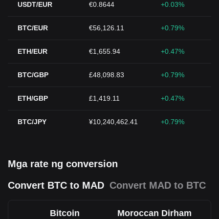
USDT/EUR
€0.8644
+0.03%
BTC/EUR
€56,126.11
+0.79%
ETH/EUR
€1,655.94
+0.47%
BTC/GBP
£48,098.83
+0.79%
ETH/GBP
£1,419.11
+0.47%
BTC/JPY
¥10,240,462.41
+0.79%
Mga rate ng conversion
Convert BTC to MAD
Convert MAD to BTC
Bitcoin
Moroccan Dirham