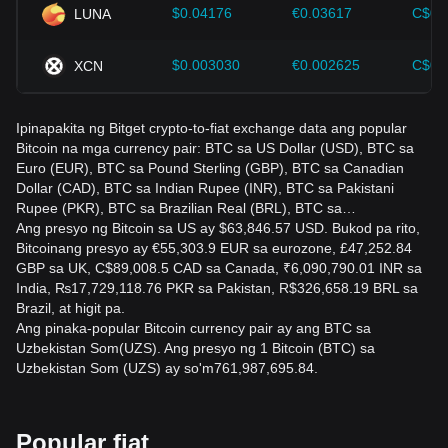
subaybayan ng mga investor ang mga pagbabago sa
$0.04176
€0.03617
C$0.
LUNA
hinaharap sa presyo ng Bitcoin at ayusin ang kanilang mga
diskarte sa investment nang naaayon sa umuusbong na
market.
$0.003030
€0.002625
C$0.
XCN
Ipinapakita ng Bitget crypto-to-fiat exchange data ang popular
Bitcoin na mga currency pair: BTC sa US Dollar (USD), BTC sa
Euro (EUR), BTC sa Pound Sterling (GBP), BTC sa Canadian
Dollar (CAD), BTC sa Indian Rupee (INR), BTC sa Pakistani
Rupee (PKR), BTC sa Brazilian Real (BRL), BTC sa…
Ang presyo ng Bitcoin sa US ay $63,846.57 USD. Bukod pa rito,
Bitcoinang presyo ay €55,303.9 EUR sa eurozone, £47,252.84
GBP sa UK, C$89,008.5 CAD sa Canada, ₹6,090,790.01 INR sa
India, ₨17,729,118.76 PKR sa Pakistan, R$326,658.19 BRL sa
Brazil, at higit pa.
Ang pinaka-popular Bitcoin currency pair ay ang BTC sa
Uzbekistan Som(UZS). Ang presyo ng 1 Bitcoin (BTC) sa
Uzbekistan Som (UZS) ay so'm761,987,695.84.
Popular fiat