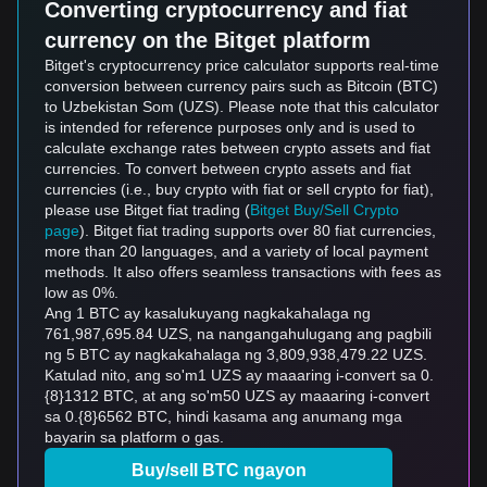
Converting cryptocurrency and fiat
currency on the Bitget platform
Bitget's cryptocurrency price calculator supports real-time
conversion between currency pairs such as Bitcoin (BTC)
to Uzbekistan Som (UZS). Please note that this calculator
is intended for reference purposes only and is used to
calculate exchange rates between crypto assets and fiat
currencies. To convert between crypto assets and fiat
currencies (i.e., buy crypto with fiat or sell crypto for fiat),
please use Bitget fiat trading (
Bitget Buy/Sell Crypto
page
). Bitget fiat trading supports over 80 fiat currencies,
more than 20 languages, and a variety of local payment
methods. It also offers seamless transactions with fees as
low as 0%.
Ang 1 BTC ay kasalukuyang nagkakahalaga ng
761,987,695.84 UZS, na nangangahulugang ang pagbili
ng 5 BTC ay nagkakahalaga ng 3,809,938,479.22 UZS.
Katulad nito, ang so'm1 UZS ay maaaring i-convert sa 0.
{8}1312 BTC, at ang so'm50 UZS ay maaaring i-convert
sa 0.{8}6562 BTC, hindi kasama ang anumang mga
bayarin sa platform o gas.
Buy/sell BTC ngayon