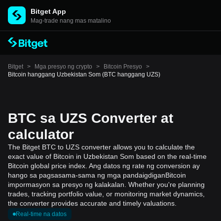
Bitget App
Mag-trade nang mas matalino
Bitget
>
Mga presyo ng crypto
>
Bitcoin Presyo
>
Bitcoin hanggang Uzbekistan Som (BTC hanggang UZS)
BTC sa UZS Converter at
calculator
The Bitget BTC to UZS converter allows you to calculate the
exact value of Bitcoin in Uzbekistan Som based on the real-time
Bitcoin global price index. Ang datos ng rate ng conversion ay
hango sa pagsasama-sama ng mga pandaigdiganBitcoin
impormasyon sa presyo ng kalakalan. Whether you're planning
trades, tracking portfolio value, or monitoring market dynamics,
the converter provides accurate and timely valuations.
Real-time na datos