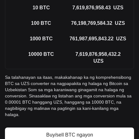
10
BTC
7,619,876,958.43
UZS
100
BTC
76,198,769,584.32
UZS
1000
BTC
761,987,695,843.22
UZS
10000
BTC
7,619,876,958,432.2
UZS
Sa talahanayan sa itaas, makakahanap ka ng komprehensibong
BTC sa UZS converter na nagpapakita ng halaga ng Bitcoin sa
Uzbekistan Som sa mga karaniwang ginagamit na halaga ng
conversion. Sinasaklaw ng listahan ang mga conversion mula sa
0.00001 BTC hanggang UZS, hanggang sa 10000 BTC, na
nagbibigay ng malinaw na pagtingin sa kani-kanilang mga
halaga.
Buy/sell BTC ngayon