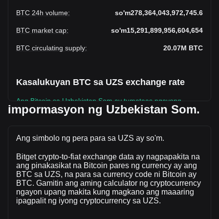
BTC 24h volume
:
so'm278,364,043,972,745.6
BTC market cap
:
so'm15,291,899,956,604,654
BTC circulating supply
:
20.07M
BTC
Kasalukuyan BTC sa UZS exchange rate
Ang Bitcoin sa Uzbekistan Som ay tumataas ngayong
impormasyon ng Uzbekistan Som.
linggo.
Ang kasalukuyang presyo sa market Bitcoin ay
so'm761,987,695.84 bawat BTC, na may kabuuang market
Ang simbolo ng pera para sa UZS ay so'm.
cap na so'm15,291,899,956,604,654 UZS batay sa isang
Bitget crypto-to-fiat exchange data ay nagpapakita na
umiikot na supply ng \{ 4\} BTC. Ang dami ng kalakalan ng
ang pinakasikat na Bitcoin pares ng currency ay ang
Bitcoin ay nagbago ng +91.22%
BTC sa UZS, na para sa currency code ni Bitcoin ay
(so'm132,792,600,175,211.42 UZS) sa nakalipas na 24 na
BTC. Gamitin ang aming calculator ng cryptocurrency
oras. Huling araw ng trading, ang dami ng kalakalan ay BTC
ngayon upang makita kung magkano ang maaaring
ay so'm145,571,443,797,534.2.
ipagpalit ng iyong cryptocurrency sa UZS.