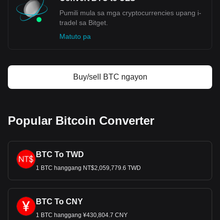
Pumili mula sa mga cryptocurrencies upang i-
tradel sa Bitget.
Matuto pa
Buy/sell BTC ngayon
Popular Bitcoin Converter
BTC To TWD
1 BTC hanggang NT$2,059,779.6 TWD
BTC To CNY
1 BTC hanggang ¥430,804.7 CNY