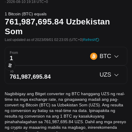
·
2026-08-10 19:18 UTC+0
1 Bitcoin (BTC) equals
761,987,695.84
Uzbekistan
Som
Last updated as of 2023/09/01 02:23:05
(UTC+0)
Refresh
From
BTC
To
UZS
Nagbibigay ang Bitget converter ng BTC hanggang UZS ng real-
time na mga exchange rate, na ginagawang madali ang pag-
convert ng Bitcoin (BTC) sa Uzbekistan Som (UZS). Ang resulta
ng conversion ay batay sa real-time na data. Ipinapakita ng
resulta ng conversion na ang 1 BTC ay kasalukuyang
pinahahalagahan sa 761,987,695.84 UZS. Dahil ang mga presyo
ng crypto ay maaaring mabilis na magbago, inirerekomenda