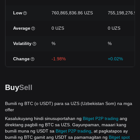
Low
760,865,836.86 UZS
755,198,276.9 
Average
0 UZS
0 UZS
Volatility
%
%
Change
-1.98%
+0.02%
Buy
Sell
Bumili ng BTC (o USDT) para sa UZS (Uzbekistan Som) na mga
offer
Kasalukuyang hindi sinusuportahan ng
Bitget P2P trading
ang
direktang pagbili ng BTC sa UZS. Gayunpaman, maaari kang
bumili muna ng USDT sa
Bitget P2P trading
, at pagkatapos ay
bumili ng BTC gamit ang USDT sa pamamagitan ng
Bitget spot