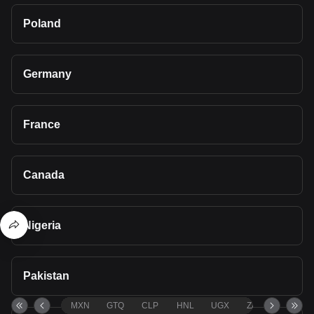
Poland
Germany
France
Canada
Nigeria
Pakistan
MXN
GTQ
CLP
HNL
UGX
ZAR
TND