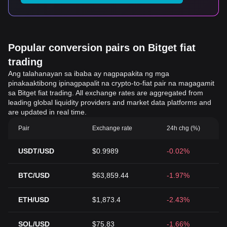
Popular conversion pairs on Bitget fiat
trading
Ang talahanayan sa ibaba ay nagpapakita ng mga
pinakaaktibong ipinagpapalit na crypto-to-fiat pair na magagamit
sa Bitget fiat trading. All exchange rates are aggregated from
leading global liquidity providers and market data platforms and
are updated in real time.
Pair
Exchange rate
24h chg (%)
USDT/USD
$0.9989
-0.02%
BTC/USD
$63,859.44
-1.97%
ETH/USD
$1,873.4
-2.43%
SOL/USD
$75.83
-1.66%