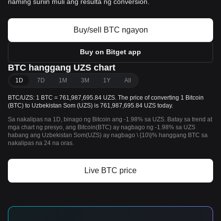
naming suriin muli ang resulta ng conversion.
Buy/sell BTC ngayon
Buy on Bitget app
BTC hanggang UZS chart
1D
7D
1M
3M
1Y
All
BTC/UZS: 1 BTC = 761,987,695.84 UZS. The price of converting 1 Bitcoin
(BTC) to Uzbekistan Som (UZS) is 761,987,695.84 UZS today.
Sa nakalipas na 1D, binago ng Bitcoin ang -1.98% sa UZS. Batay sa trend at
mga chart ng presyo, ang Bitcoin(BTC) ay nagbago ng -1.98% sa UZS
habang ang Uzbekistan Som(UZS) ay nagbago \ {10\}% hanggang BTC sa
nakalipas na 24 na oras.
Live BTC price