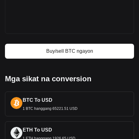
Higit pang impormasyon tungkolBitcoin sa
Bitget
Bitcoin price
Bitcoin price prediction
Ano ang Bitcoin (BTC)
Bitcoin profit calculator
Buy/sell BTC ngayon
Mga sikat na conversion
BTC To USD
1 BTC hanggang 65221.51 USD
ETH To USD
1 ETH hanggang 1926.65 USD