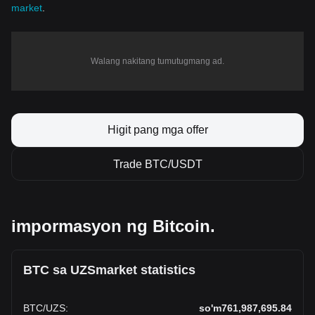
market
.
Walang nakitang tumutugmang ad.
Higit pang mga offer
Trade BTC/USDT
impormasyon ng Bitcoin.
BTC sa UZSmarket statistics
BTC
/
UZS
:
so'm761,987,695.84