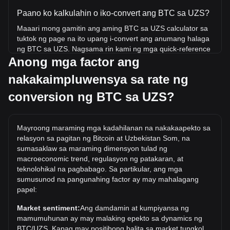
Paano ko kalkulahin o iko-convert ang BTC sa UZS?
Maaari mong gamitin ang aming BTC sa UZS calculator sa
tuktok ng page na ito upang i-convert ang anumang halaga
ng BTC sa UZS. Nagsama rin kami ng mga quick-reference
Anong mga factor ang
na talahanayan para sa mga pinakasikat na conversion.
Halimbawa, ang 5 UZS ay katumbas ng 0.{8}6562 BTC,
nakakaimpluwensya sa rate ng
habang ang 5 BTC ay nagkakahalaga ng
3,809,938,479.22UZS.
conversion ng BTC sa UZS?
Ano ang pinakamataas na presyo ng BTC/UZS sa
kasaysayan?
Mayroong maraming mga kadahilanan na nakakaapekto sa
Ang all-time high price ng 1 BTC sa UZS ay
relasyon sa pagitan ng Bitcoin at Uzbekistan Som, na
so'm1,506,132,320.09. Ito ay nananatiling upang makita
sumasaklaw sa maraming dimensyon tulad ng
kung ang halaga ng 1 BTC/UZS ay lalampas sa
macroeconomic trend, regulasyon ng patakaran, at
kasalukuyang mataas sa lahat ng oras.
teknolohikal na pagbabago. Sa partikular, ang mga
sumusunod na pangunahing factor ay may mahalagang
Ano ang trend ng presyo ng sa UZS?
papel:
Sa nakalipas na 7 araw, ang exchange rate ng Bitcoin (BTC)
Market sentiment:
Ang damdamin at kumpiyansa ng
ay tumaas ng 0.02%. Sa nakalipas na buwan, ang
mamumuhunan ay may malaking epekto sa dynamics ng
exchange rate ng Bitcoin (BTC) ay bumaba ng 0.66% laban
BTC/UZS. Kapag may positibong balita sa market tungkol