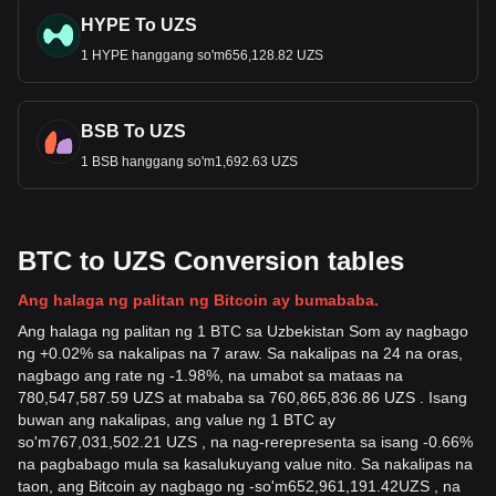
HYPE To UZS
1 HYPE hanggang so'm656,128.82 UZS
BSB To UZS
1 BSB hanggang so'm1,692.63 UZS
BTC to UZS Conversion tables
Ang halaga ng palitan ng Bitcoin ay bumababa.
Ang halaga ng palitan ng 1 BTC sa Uzbekistan Som ay nagbago
ng +0.02% sa nakalipas na 7 araw. Sa nakalipas na 24 na oras,
nagbago ang rate ng -1.98%, na umabot sa mataas na
780,547,587.59 UZS at mababa sa 760,865,836.86 UZS . Isang
buwan ang nakalipas, ang value ng 1 BTC ay
so'm767,031,502.21 UZS , na nag-rerepresenta sa isang -0.66%
na pagbabago mula sa kasalukuyang value nito. Sa nakalipas na
taon, ang Bitcoin ay nagbago ng
-
so'm
652,961,191.42
UZS
, na