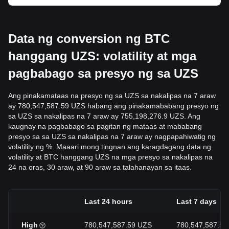
Data ng conversion ng BTC
hanggang UZS: volatility at mga
pagbabago sa presyo ng sa UZS
Ang pinakamataas na presyo ng sa UZS sa nakalipas na 7 araw
ay 780,547,587.59 UZS habang ang pinakamababang presyo ng
sa UZS sa nakalipas na 7 araw ay 755,198,276.9 UZS. Ang
kaugnay na pagbabago sa pagitan ng mataas at mababang
presyo sa sa UZS sa nakalipas na 7 araw ay nagpapahiwatig ng
volatility ng %. Maaari mong tingnan ang karagdagang data ng
volatility at BTC hanggang UZS na mga presyo sa nakalipas na
24 na oras, 30 araw, at 90 araw sa talahanayan sa itaas.
Last 24 hours
Last 7 days
High
780,547,587.59 UZS
780,547,587.59