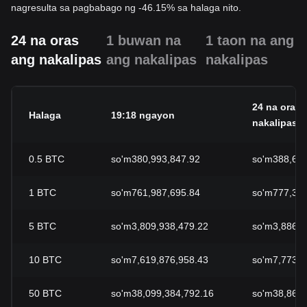
nagresulta sa pagbabago ng -46.15% sa halaga nito.
24 na oras
1 buwan na
1 taon na ang
ang nakalipas
ang nakalipas
nakalipas
24 na oras 
Halaga
19:18 ngayon
nakalipas
0.5
BTC
so'm380,993,847.92
so'm388,698
1
BTC
so'm761,987,695.84
so'm777,397
5
BTC
so'm3,809,938,479.22
so'm3,886,9
10
BTC
so'm7,619,876,958.43
so'm7,773,9
50
BTC
so'm38,099,384,792.16
so'm38,869,