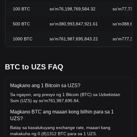
100
BTC
so'm76,198,769,584.32
so'm77,739,
500
BTC
so'm380,993,847,921.61
so'm388,698
1000
BTC
so'm761,987,695,843.22
so'm777,397
BTC to UZS FAQ
Magkano ang 1 Bitcoin sa UZS?
Sa ngayon, ang presyo ng 1 Bitcoin (BTC) sa Uzbekistan
Som (UZS) ay so'm761,987,695.84.
Magkano BTC ang maaari kong bilhin para sa 1
UZS?
Batay sa kasalukuyang exchange rate, maaari kang
makakuha ng 0.{8}1312 BTC para sa 1 UZS.