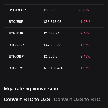
USDT/EUR
€0.8653
-0.02%
BTC/EUR
€55,315.05
-1.97%
ETH/EUR
€1,622.74
-2.43%
BTC/GBP
£47,262.38
-1.97%
ETH/GBP
£1,386.5
-2.43%
BTC/JPY
¥10,163,486.11
-1.97%
Mga rate ng conversion
Convert BTC to UZS
Convert UZS to BTC