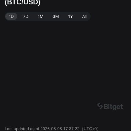
(BTC/USD)
Data source: Bitget Exchange. Last updated: 2026-08
-08 17:37:22.
1D
7D
1M
3M
1Y
All
Last updated as of 2026-08-08 17:37:22
（UTC+0）