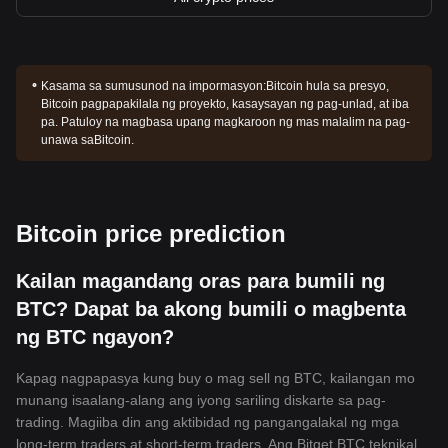
Kasama sa sumusunod na impormasyon:
Bitcoin hula sa presyo,
Bitcoin pagpapakilala ng proyekto, kasaysayan ng pag-unlad, at iba
pa. Patuloy na magbasa upang magkaroon ng mas malalim na pag-
unawa saBitcoin.
Bitcoin price prediction
Kailan magandang oras para bumili ng
BTC? Dapat ba akong bumili o magbenta
ng BTC ngayon?
Kapag nagpapasya kung buy o mag sell ng BTC, kailangan mo
munang isaalang-alang ang iyong sariling diskarte sa pag-
trading. Magiiba din ang aktibidad ng pangangalakal ng mga
long-term traders at short-term traders. Ang Bitget BTC teknikal