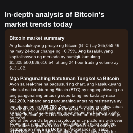
In-depth analysis of Bitcoin's
market trends today
Bitcoin market summary
Ang kasalukuyang presyo ng Bitcoin (BTC ) ay $65,059.46,
na may 24-hour change ng +0.79%. Ang kasalukuyang
kapitalisasyon ng merkado ay humigit-kumulang
$1,305,580,836,616.54, at ang 24-hour trading volume ay
$13.16B.
Mga Pangunahing Natutunan Tungkol sa Bitcoin
Ayon sa real-time na pagsusuri ng chart, ang kasalukuyang
teknikal na istruktura ng Bitcoin (BTC) ay nagpapahiwatig na
ang pangunahing antas ng suporta ng merkado ay nasa
$62,200
, habang ang pangunahing antas ng resistensya ay
matatagpuan sa
$66,700
. Ang isang desisibong galaw labas
Now that you understand the market, it's time to start
sa sakop na ito ay maaaring mag-trigger ng bagong yugto
trading. Bitcoin (BTC) is actively traded on Bitget Exchange,
ng trend.
one of the world's largest cryptocurrency platforms with over
Kabuuang, ang merkado ay kasalukuyang nasa yugtong
120 million registered users. Bitget offers spot trading for
Pagbangon mula sa Bottom
. Pagkatapos ng isang
BTC/USDT with highly competitive fees, as low as 0% for