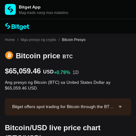
Bitget App
Mag-trade nang mas matalino
Home
/
Mga presyo ng crypto
/
Bitcoin Presyo
Bitcoin price
BTC
$65,059.46
USD
+0.79%
1D
Ang presyo ng Bitcoin (BTC) sa United States Dollar ay
$65,059.46 USD.
Bitget offers spot trading for Bitcoin through the BTC/
USDT trading pair. The current price of BTC/USDT is
65138.54, with a 24-hour trading volume of $41,537,0
Bitcoin/USD live price chart
39.74. Bitcoin has a market capitalization of $1,305,58
0,836,616.54 and a circulating supply of 20.07M BTC.