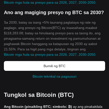
Bitcoin mga hula sa presyo para sa 2026, 2027, 2030-2050
.
Ano ang magiging presyo ng BTC sa 2030?
Sa 2030, batay sa isang +5% taunang pagtataya ng rate ng
paglago, ang presyo ng Bitcoin(BTC) ay inaasahang maabot
$118,283.08; batay sa hinulaang presyo para sa taong ito, ang
pinagsama-samang return on investment ng pamumuhunan at
paghawak Bitcoin hanggang sa katapusan ng 2030 ay aabot
21.55%. Para sa higit pang mga detalye, tingnan ang
Bitcoin mga hula sa presyo para sa 2026, 2027, 2030-2050
.
Bumili ng BTC
Bitcoin teknikal na pagsusuri
Tungkol sa Bitcoin (BTC)
Ang Bitcoin (pinaikling BTC; simbolo: ₿)
ay ang pinakakilala