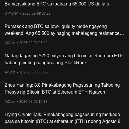
2017 – Bitcoin surge
Bumagsak ang BTC sa ibaba ng 65,000 US dollars
●
Ang Bitcoin ay sumailalim sa isang makabuluhang pag-akyat,
金色财经
•
2026-08-08 07:23
na tumama sa lahat ng oras na mataas na halos $20,000 noong
Disyembre.
Pumasok ang BTC sa low-liquidity mode ngayong
●
Ang pagpapakilala ng Bitcoin futures ng CME at CBOE ay
weekend! Ang 65,500 ay naging mahalagang resistance;
nagpapataas ng mainstream adoption.
mag-ingat sa biglaang "news-driven market"!
AiCoin
•
2026-08-08 06:32
2020–2021 – Bitcoin investment
●
Ang Institutional investment sa Bitcoin ay lumago, kasama ang
Nadagdagan ng $220 milyon ang bitcoin at ethereum ETF
mga kumpanyang tulad ng Tesla at MicroStrategy na bumibili ng
habang muling nanguna ang BlackRock
malalaking halaga ng BTC. Pumalo ang Bitcoin sa $69,000 noong
Nobyembre 2021.
AiCoin
•
2026-08-08 00:02
Recent years – Bitcoin's new evolution
Zhou Yanling: 8.8 Pinakabagong Pagsusuri ng Takbo ng
Presyo ng Bitcoin BTC at Ethereum ETH Ngayon
●
Noong 2023, Ordinals—non-fungible tokens (NFTs)—ay opisyal
na inilunsad sa Bitcoin blockchain.
AiCoin
•
2026-08-07 16:38
●
Ang Bitcoin ay patuloy na nahaharap sa mga hamon tulad ng
pagsusuri sa regulasyon, kumpetisyon mula sa mga mas bagong
Liying Crypto Talk: Pinakabagong pagsusuri ng merkado
blockchain, at mga alalahanin sa kapaligiran dahil sa proseso ng
pagmimina nito na masinsinan sa enerhiya. Sa kabila ng volatility,
para sa bitcoin (BTC) at ethereum (ETH) noong Agosto 8
nananatili itong pinakamalaking cryptocurrency sa pamamagitan