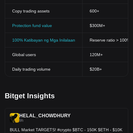
isang
tindahan ng halaga
dahil sa desentralisadong kalikasan,
seguridad, at limitadong supply nito, na ginagawa itong isang
Copy trading assets
600+
maaasahang paraan ng pag-iingat ng yaman sa paglipas ng
panahon. Iyon ang dahilan kung bakit madalas itong tinutukoy ng
Protection fund value
$300M+
mga tao bilang "digital na ginto"—isang modernong paraan para
sa paghawak at pagpapalaki ng halaga sa isang pabago-bagong
pinansiyal na tanawin.
100% Katibayan ng Mga Inilalaan
Reserve ratio > 100% (v
When is the next Bitcoin halving?
Ano ang Bitcoin halving?
Global users
120M+
Ang Bitcoin ay nakakaranas ng isang makabuluhang kaganapan
na kilala bilang "
paghati
" humigit-kumulang bawat apat na taon.
Hinahati ng kaganapang ito ang reward para sa pagmi-mining ng
Daily trading volume
$20B+
mga bagong blocks, na epektibong nagpapabagal sa rate ng
paggawa ng mga bagong bitcoin. Ang paghahati ay nagpapatuloy
hanggang ang total supply ng Bitcoin ay umabot sa cap nito na
21 million coins, na inaasahan sa paligid ng taong 2140. Ito ay
Bitget Insights
isang pangunahing elemento sa disenyo ng Bitcoin, na nilayon
upang kontrolin ang supply ng currency.
Historical halvings
HELAL_CHOWDHURY
9h
●
First halving (2012):
Naganap noong Nobyembre 28, na
binabawasan ang block reward mula 50 BTC hanggang 25 BTC.
BULL Market TARGETS! #crypto $BTC - 150K $ETH - $10K