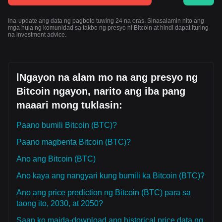
Ina-update ang data ng pagboto tuwing 24 na oras. Sinasalamin nito ang
mga hula ng komunidad sa takbo ng presyo ni Bitcoin at hindi dapat ituring
na investment advice.
lNgayon na alam mo na ang presyo ng
Bitcoin ngayon, narito ang iba pang
maaari mong tuklasin:
Paano bumili Bitcoin (BTC)?
Paano magbenta Bitcoin (BTC)?
Ano ang Bitcoin (BTC)
Ano kaya ang nangyari kung bumili ka Bitcoin (BTC)?
Ano ang price prediction ng Bitcoin (BTC) para sa
taong ito, 2030, at 2050?
Saan ko maida-download ang historical price data ng