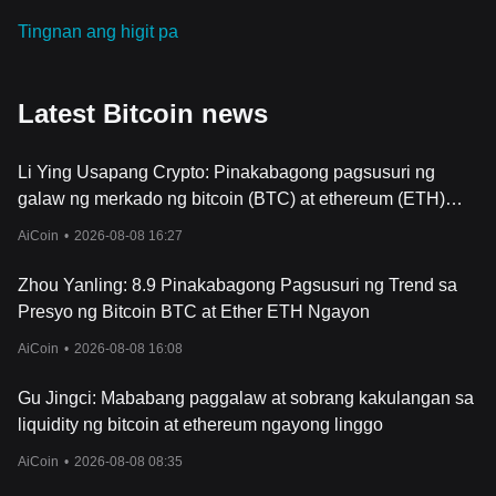
●
Tingnan ang higit pa
Ang unang real-world na transaksyon sa Bitcoin ay naganap
noong ang 10,000 BTC ay ginamit upang bumili ng dalawang
pizza (ngayon ay ipinagdiriwang bilang
Bitcoin Pizza Day
noong
Mayo 22).
Latest Bitcoin news
●
Nakuha ng Bitcoin ang unang halaga ng pera noong ito ay na-
trade sa isang online exchange sa mas mababa sa $0.003.
Li Ying Usapang Crypto: Pinakabagong pagsusuri ng
2011 – Crypto growth
galaw ng merkado ng bitcoin (BTC) at ethereum (ETH)
●
Ang iba pang mga cryptocurrencies, tulad ng Litecoin (LTC), ay
para sa Agosto 9
AiCoin
•
2026-08-08 16:27
lumitaw, na inspirasyon ng tagumpay ng Bitcoin.
●
Naabot ng Bitcoin ang pagkakapantay-pantay sa US dollar sa
Zhou Yanling: 8.9 Pinakabagong Pagsusuri ng Trend sa
unang pagkakataon.
Presyo ng Bitcoin BTC at Ether ETH Ngayon
2013 – Bitcoin boom
AiCoin
•
2026-08-08 16:08
●
Naranasan ng Bitcoin ang unang malaking pagtaas ng presyo
nito, na umabot sa $1000.
Gu Jingci: Mababang paggalaw at sobrang kakulangan sa
●
Ang tumaas na atensyon ng publiko, kasabay ng pagsusuri sa
liquidity ng bitcoin at ethereum ngayong linggo
regulasyon, ay nagsimulang hubugin ang papel ng Bitcoin sa
sistema ng pananalapi.
AiCoin
•
2026-08-08 08:35