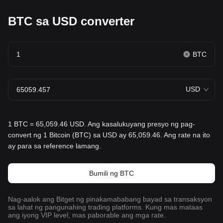
BTC sa USD converter
BTC
USD
1 BTC = 65,059.46 USD. Ang kasalukuyang presyo ng pag-
convert ng 1 Bitcoin (BTC) sa USD ay 65,059.46. Ang rate na ito
ay para sa reference lamang.
Bumili ng BTC
Nag-aalok ang Bitget ng pinakamababang bayad sa transaksyon
sa lahat ng pangunahing trading platforms. Kung mas mataas
ang iyong VIP level, mas paborable ang mga rate.