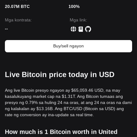
Kung ang presyo ng Bitcoin ay bumaba sa ilalim ng
$62,200
,
20.07M BTC
ang susunod na antas ng target ay
100%
$58,500
.
Konsenso sa Merkado
Ang konsenso sa pagitan ng mga analyst ay ang bagaman
Mga kontrata
:
Mga link
:
ang Bitcoin ay nananatili sa isang broad recovery phase,
--
ang kamakailang bullish crossover ng short-term moving
averages ay isang positibong senyales. Hangga't mananatili
ang presyo sa itaas ng suporta na
$62,200
, inaasahan na
Buy/sell ngayon
ang
Mid-term Trend
ay mananatiling constructive na may
upward bias.
Live Bitcoin price today in USD
Ang live Bitcoin presyo ngayon ay $65,059.46 USD, na may
kasalukuyang market cap na $1.31T. Ang Bitcoin tumaas ang
presyo ng 0.79% sa huling 24 na oras, at ang 24 na oras na dami
ng kalakalan ay $13.16B. Ang BTC/USD (Bitcoin sa USD) ang
rate ng conversion ay ina-update sa real time.
How much is 1 Bitcoin worth in United