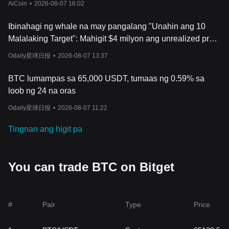
AiCoin
•
2026-08-07 16:02
ng market capitalization.
How does Bitcoin work?
Ibinahagi ng whale na may pangalang "Unahin ang 10
Binibigyang-daan ng Bitcoin ang mga indibidwal na magpadala at
Malalaking Target": Mahigit $4 milyon ang unrealized profit
tumanggap ng mga pagbabayad nang hindi umaasa sa mga
mula sa long position sa bitcoin
bangko o tagapamagitan. Gumagana ito sa teknolohiyang
Odaily星球日报
•
2026-08-07 13:37
blockchain, isang desentralisado at secure na digital ledger na
malinaw na nagtatala ng lahat ng mga transaksyon. Ang
BTC lumampas sa 65,000 USDT, tumaas ng 0.59% sa
blockchain ay pinapanatili ng isang network ng mga computer
loob ng 24 na oras
(node) na ipinamamahagi sa buong mundo, na pumipigil sa
alinmang entity na kontrolin ang system. Iniimbak ng mga user
Odaily星球日报
•
2026-08-07 11:22
ang kanilang Bitcoin sa mga digital na wallet, na sinigurado ng
isang pampublikong susi (ginagamit para sa pagtanggap ng
Tingnan ang higit pa
Bitcoin) at isang pribadong key (ginagamit para pahintulutan ang
mga transaksyon).
Halimbawa, kung gusto ni Tom na magpadala ng 1 BTC kay
You can trade BTC on Bitget
Anna, ibe-verify ng network ang mga pondo ni Tom at pipirmahan
ang transaksyon gamit ang kanyang pribadong key. Ang
transaksyong ito ay nai-broadcast sa network, kung saan
nakikipagkumpitensya ang mga minero upang malutas ang isang
#
Pair
Type
Price
cryptographic puzzle. Ang unang minero na lutasin ang puzzle ay
nagpapatunay sa transaksyon, idinagdag ito sa blockchain, at