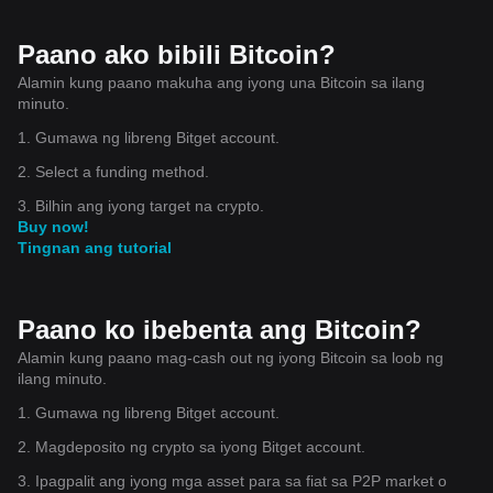
na problema sa matematika. Kapag nalutas ng isang miner ang
isa sa mga problemang ito, maaari silang magdagdag ng isang
Paano ako bibili Bitcoin?
bloke ng mga transaksyon sa blockchain, na siyang
pampublikong ledger ng Bitcoin. Bilang reward, ang miner na
Alamin kung paano makuha ang iyong una Bitcoin sa ilang
lumulutas sa problema ay unang tumatanggap ng mga bagong
minuto.
likhang Bitcoins at ang mga bayarin sa transaksyon mula sa
1. Gumawa ng libreng Bitget account.
block. Gayunpaman, ang mining ay nangangailangan ng
maraming computing power at kuryente, na nagtaas ng mga
2. Select a funding method.
alalahanin tungkol sa epekto nito sa kapaligiran.
3. Bilhin ang iyong target na crypto.
Pinoprotektahan din ng Bitcoin mining ang network mula sa mga
Buy now!
pag-atake. Halimbawa, a
Maaaring mangyari
ang 51% na pag-
Tingnan ang tutorial
atake
kung kinokontrol ng isang grupo ang higit sa kalahati ng
kapangyarihan ng pagmi-mining ng network. Ito ay
magpapahintulot sa kanila na baligtarin o i-block ang mga
transaksyon, na nakakasira ng tiwala sa system. Gayunpaman,
Paano ko ibebenta ang Bitcoin?
ang malaking gastos at kapangyarihan sa pag-compute na
Alamin kung paano mag-cash out ng iyong Bitcoin sa loob ng
kinakailangan upang maisagawa ang gayong pag-atake ay
ilang minuto.
ginagawang hindi malamang sa network ng Bitcoin.
When did Bitcoin blow up
1. Gumawa ng libreng Bitget account.
Ang pag-angat ng Bitcoin sa katanyagan, madalas na tinutukoy
2. Magdeposito ng crypto sa iyong Bitget account.
bilang kapag ito ay " blew up," nangyari sa ilang mahahalagang
yugto:
3. Ipagpalit ang iyong mga asset para sa fiat sa P2P market o