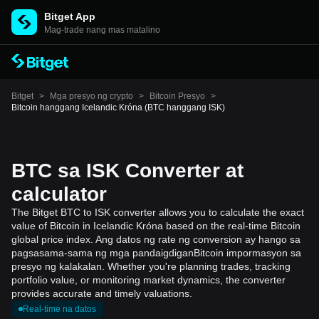
Bitget App
Mag-trade nang mas matalino
Bitget
>
Mga presyo ng crypto
>
Bitcoin Presyo
>
Bitcoin hanggang Icelandic Króna (BTC hanggang ISK)
BTC sa ISK Converter at
calculator
The Bitget BTC to ISK converter allows you to calculate the exact
value of Bitcoin in Icelandic Króna based on the real-time Bitcoin
global price index. Ang datos ng rate ng conversion ay hango sa
pagsasama-sama ng mga pandaigdiganBitcoin impormasyon sa
presyo ng kalakalan. Whether you're planning trades, tracking
portfolio value, or monitoring market dynamics, the converter
provides accurate and timely valuations.
Real-time na datos