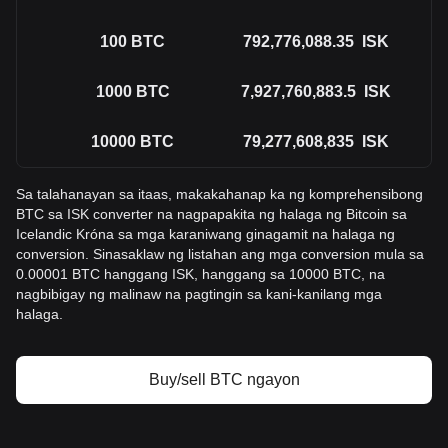
100
BTC
792,776,088.35
ISK
1000
BTC
7,927,760,883.5
ISK
10000
BTC
79,277,608,835
ISK
Sa talahanayan sa itaas, makakahanap ka ng komprehensibong
BTC sa ISK converter na nagpapakita ng halaga ng Bitcoin sa
Icelandic Króna sa mga karaniwang ginagamit na halaga ng
conversion. Sinasaklaw ng listahan ang mga conversion mula sa
0.00001 BTC hanggang ISK, hanggang sa 10000 BTC, na
nagbibigay ng malinaw na pagtingin sa kani-kanilang mga
halaga.
Buy/sell BTC ngayon