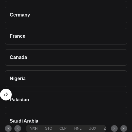
Germany
France
Canada
Nigeria
Pakistan
Saudi Arabia
MXN
GTQ
CLP
HNL
UGX
ZAR
TND