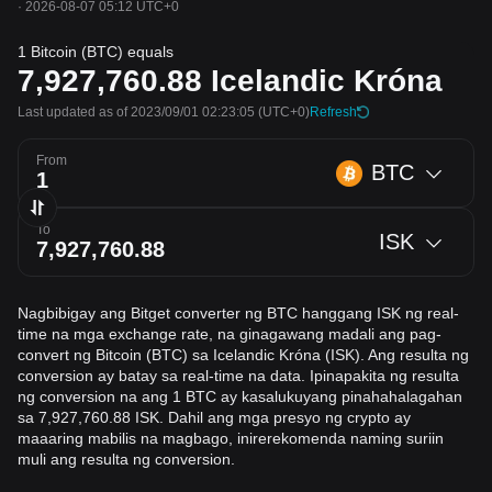
·
2026-08-07 05:12 UTC+0
1 Bitcoin (BTC) equals
7,927,760.88
Icelandic Króna
Last updated as of 2023/09/01 02:23:05
(UTC+0)
Refresh
From
BTC
To
ISK
Nagbibigay ang Bitget converter ng BTC hanggang ISK ng real-
time na mga exchange rate, na ginagawang madali ang pag-
convert ng Bitcoin (BTC) sa Icelandic Króna (ISK). Ang resulta ng
conversion ay batay sa real-time na data. Ipinapakita ng resulta
ng conversion na ang 1 BTC ay kasalukuyang pinahahalagahan
sa 7,927,760.88 ISK. Dahil ang mga presyo ng crypto ay
maaaring mabilis na magbago, inirerekomenda naming suriin
muli ang resulta ng conversion.