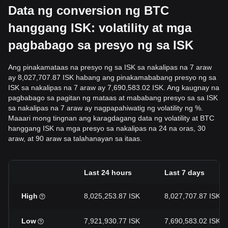
Data ng conversion ng BTC
hanggang ISK: volatility at mga
pagbabago sa presyo ng sa ISK
Ang pinakamataas na presyo ng sa ISK sa nakalipas na 7 araw
ay 8,027,707.87 ISK habang ang pinakamababang presyo ng sa
ISK sa nakalipas na 7 araw ay 7,690,583.02 ISK. Ang kaugnay na
pagbabago sa pagitan ng mataas at mababang presyo sa sa ISK
sa nakalipas na 7 araw ay nagpapahiwatig ng volatility ng %.
Maaari mong tingnan ang karagdagang data ng volatility at BTC
hanggang ISK na mga presyo sa nakalipas na 24 na oras, 30
araw, at 90 araw sa talahanayan sa itaas.
Last 24 hours
Last 7 days
High
8,025,253.87 ISK
8,027,707.87 ISK
Low
7,921,930.77 ISK
7,690,583.02 ISK