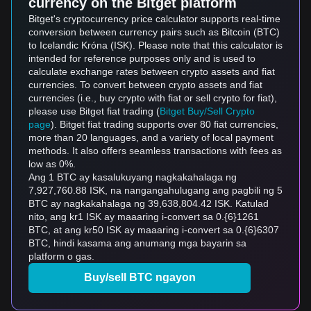
currency on the Bitget platform
Bitget's cryptocurrency price calculator supports real-time
conversion between currency pairs such as Bitcoin (BTC)
to Icelandic Króna (ISK). Please note that this calculator is
intended for reference purposes only and is used to
calculate exchange rates between crypto assets and fiat
currencies. To convert between crypto assets and fiat
currencies (i.e., buy crypto with fiat or sell crypto for fiat),
please use Bitget fiat trading (
Bitget Buy/Sell Crypto
page
). Bitget fiat trading supports over 80 fiat currencies,
more than 20 languages, and a variety of local payment
methods. It also offers seamless transactions with fees as
low as 0%.
Ang 1 BTC ay kasalukuyang nagkakahalaga ng
7,927,760.88 ISK, na nangangahulugang ang pagbili ng 5
BTC ay nagkakahalaga ng 39,638,804.42 ISK. Katulad
nito, ang kr1 ISK ay maaaring i-convert sa 0.{6}1261
BTC, at ang kr50 ISK ay maaaring i-convert sa 0.{6}6307
BTC, hindi kasama ang anumang mga bayarin sa
platform o gas.
Buy/sell BTC ngayon