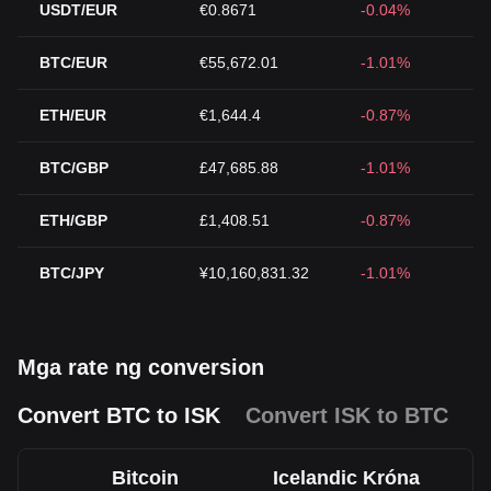
USDT/EUR
€0.8671
-0.04%
BTC/EUR
€55,672.01
-1.01%
ETH/EUR
€1,644.4
-0.87%
BTC/GBP
£47,685.88
-1.01%
ETH/GBP
£1,408.51
-0.87%
BTC/JPY
¥10,160,831.32
-1.01%
Mga rate ng conversion
Convert BTC to ISK
Convert ISK to BTC
Bitcoin
Icelandic Króna