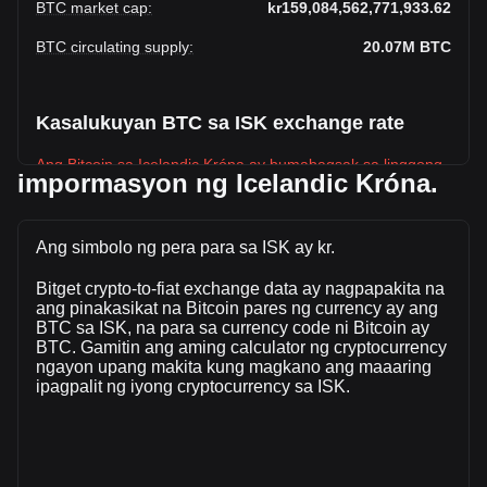
BTC market cap
:
kr159,084,562,771,933.62
BTC circulating supply
:
20.07M
BTC
Kasalukuyan BTC sa ISK exchange rate
Ang Bitcoin sa Icelandic Króna ay bumabagsak sa linggong
impormasyon ng Icelandic Króna.
ito.
Ang kasalukuyang presyo sa market Bitcoin ay
kr7,927,760.88 bawat BTC, na may kabuuang market cap
Ang simbolo ng pera para sa ISK ay kr.
na kr159,084,562,771,933.62 ISK batay sa isang umiikot na
Bitget crypto-to-fiat exchange data ay nagpapakita na
supply ng \{ 4\} BTC. Ang dami ng kalakalan ng Bitcoin ay
ang pinakasikat na Bitcoin pares ng currency ay ang
nagbago ng -17.52% (kr-479,764,624,248.22 ISK) sa
BTC sa ISK, na para sa currency code ni Bitcoin ay
nakalipas na 24 na oras. Huling araw ng trading, ang dami
BTC. Gamitin ang aming calculator ng cryptocurrency
ng kalakalan ay BTC ay kr2,737,976,237,819.86.
ngayon upang makita kung magkano ang maaaring
ipagpalit ng iyong cryptocurrency sa ISK.
Higit pang impormasyon tungkolBitcoin sa
Bitget
Bitcoin price