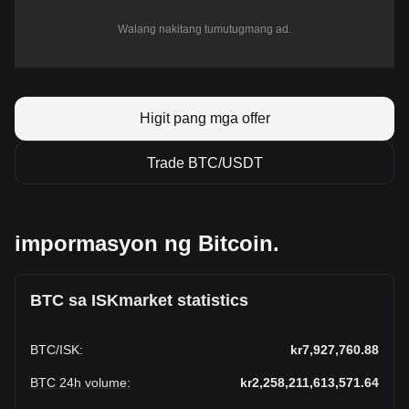
Walang nakitang tumutugmang ad.
Higit pang mga offer
Trade BTC/USDT
impormasyon ng Bitcoin.
BTC sa ISKmarket statistics
BTC
/
ISK
:
kr7,927,760.88
BTC 24h volume
:
kr2,258,211,613,571.64