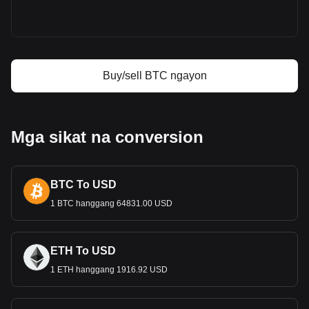
Bitcoin price prediction
Ano ang Bitcoin (BTC)
Bitcoin profit calculator
Buy/sell BTC ngayon
Mga sikat na conversion
BTC To USD
1 BTC hanggang 64831.00 USD
ETH To USD
1 ETH hanggang 1916.92 USD