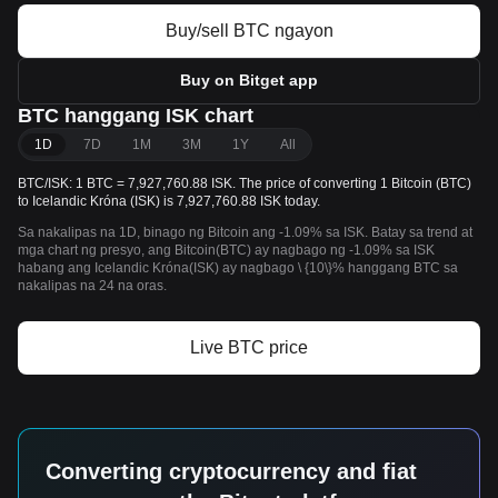
Buy/sell BTC ngayon
Buy on Bitget app
BTC hanggang ISK chart
1D
7D
1M
3M
1Y
All
BTC/ISK: 1 BTC = 7,927,760.88 ISK. The price of converting 1 Bitcoin (BTC)
to Icelandic Króna (ISK) is 7,927,760.88 ISK today.
Sa nakalipas na 1D, binago ng Bitcoin ang -1.09% sa ISK. Batay sa trend at
mga chart ng presyo, ang Bitcoin(BTC) ay nagbago ng -1.09% sa ISK
habang ang Icelandic Króna(ISK) ay nagbago \ {10\}% hanggang BTC sa
nakalipas na 24 na oras.
Live BTC price
Converting cryptocurrency and fiat