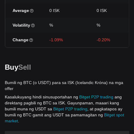
Average
0 ISK
0 ISK
Volatility
%
%
Change
-1.09%
-0.20%
Buy
Sell
Bumili ng BTC (o USDT) para sa ISK (Icelandic Króna) na mga
offer
Kasalukuyang hindi sinusuportahan ng
Bitget P2P trading
ang
direktang pagbili ng BTC sa ISK. Gayunpaman, maaari kang
bumili muna ng USDT sa
Bitget P2P trading
, at pagkatapos ay
bumili ng BTC gamit ang USDT sa pamamagitan ng
Bitget spot
market
.