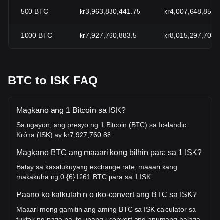
500
BTC
kr3,963,880,441.75
kr4,007,648,851.
1000
BTC
kr7,927,760,883.5
kr8,015,297,703.
BTC to ISK FAQ
Magkano ang 1 Bitcoin sa ISK?
Sa ngayon, ang presyo ng 1 Bitcoin (BTC) sa Icelandic
Króna (ISK) ay kr7,927,760.88.
Magkano BTC ang maaari kong bilhin para sa 1 ISK?
Batay sa kasalukuyang exchange rate, maaari kang
makakuha ng 0.{6}1261 BTC para sa 1 ISK.
Paano ko kalkulahin o iko-convert ang BTC sa ISK?
Maaari mong gamitin ang aming BTC sa ISK calculator sa
tuktok ng page na ito upang i-convert ang anumang halaga