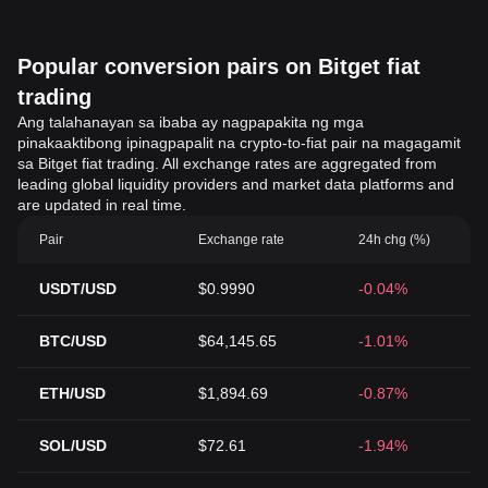
Popular conversion pairs on Bitget fiat
trading
Ang talahanayan sa ibaba ay nagpapakita ng mga
pinakaaktibong ipinagpapalit na crypto-to-fiat pair na magagamit
sa Bitget fiat trading. All exchange rates are aggregated from
leading global liquidity providers and market data platforms and
are updated in real time.
Pair
Exchange rate
24h chg (%)
USDT/USD
$0.9990
-0.04%
BTC/USD
$64,145.65
-1.01%
ETH/USD
$1,894.69
-0.87%
SOL/USD
$72.61
-1.94%