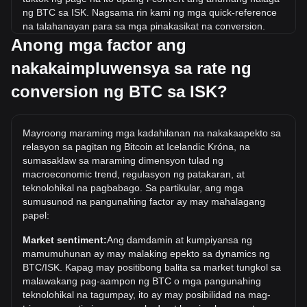
ng BTC sa ISK. Nagsama rin kami ng mga quick-reference
na talahanayan para sa mga pinakasikat na conversion.
Halimbawa, ang 5 ISK ay katumbas ng 0.{6}6307 BTC,
Anong mga factor ang
habang ang 5 BTC ay nagkakahalaga ng 39,638,804.42ISK.
nakakaimpluwensya sa rate ng
Ano ang pinakamataas na presyo ng BTC/ISK sa
conversion ng BTC sa ISK?
kasaysayan?
Ang all-time high price ng 1 BTC sa ISK ay kr15,596,819.47.
Ito ay nananatiling upang makita kung ang halaga ng 1
Mayroong maraming mga kadahilanan na nakakaapekto sa
BTC/ISK ay lalampas sa kasalukuyang mataas sa lahat ng
relasyon sa pagitan ng Bitcoin at Icelandic Króna, na
oras.
sumasaklaw sa maraming dimensyon tulad ng
macroeconomic trend, regulasyon ng patakaran, at
Ano ang trend ng presyo ng sa ISK?
teknolohikal na pagbabago. Sa partikular, ang mga
Sa nakalipas na 7 araw, bumaba ng 0.20% ang exchange
sumusunod na pangunahing factor ay may mahalagang
rate ng Bitcoin (BTC). Sa nakalipas na buwan, ang
papel:
exchange rate ng Bitcoin (BTC) ay tumaas ng 2.24% laban
Market sentiment:
Ang damdamin at kumpiyansa ng
sa Icelandic Króna (ISK).
mamumuhunan ay may malaking epekto sa dynamics ng
BTC/ISK. Kapag may positibong balita sa market tungkol sa
malawakang pag-aampon ng BTC o mga pangunahing
teknolohikal na tagumpay, ito ay may posibilidad na mag-