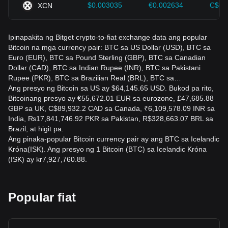
market.
$0.003035
€0.002634
C$0.
XCN
Ipinapakita ng Bitget crypto-to-fiat exchange data ang popular
Bitcoin na mga currency pair: BTC sa US Dollar (USD), BTC sa
Euro (EUR), BTC sa Pound Sterling (GBP), BTC sa Canadian
Dollar (CAD), BTC sa Indian Rupee (INR), BTC sa Pakistani
Rupee (PKR), BTC sa Brazilian Real (BRL), BTC sa…
Ang presyo ng Bitcoin sa US ay $64,145.65 USD. Bukod pa rito,
Bitcoinang presyo ay €55,672.01 EUR sa eurozone, £47,685.88
GBP sa UK, C$89,932.2 CAD sa Canada, ₹6,109,578.09 INR sa
India, ₨17,841,746.92 PKR sa Pakistan, R$328,663.07 BRL sa
Brazil, at higit pa.
Ang pinaka-popular Bitcoin currency pair ay ang BTC sa Icelandic
Króna(ISK). Ang presyo ng 1 Bitcoin (BTC) sa Icelandic Króna
(ISK) ay kr7,927,760.88.
Popular fiat