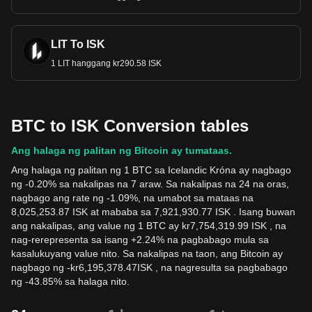
LIT To ISK
1 LIT hanggang kr290.58 ISK
BTC to ISK Conversion tables
Ang halaga ng palitan ng Bitcoin ay tumataas.
Ang halaga ng palitan ng 1 BTC sa Icelandic Króna ay nagbago
ng -0.20% sa nakalipas na 7 araw. Sa nakalipas na 24 na oras,
nagbago ang rate ng -1.09%, na umabot sa mataas na
8,025,253.87 ISK at mababa sa 7,921,930.77 ISK . Isang buwan
ang nakalipas, ang value ng 1 BTC ay kr7,754,319.99 ISK , na
nag-rerepresenta sa isang +2.24% na pagbabago mula sa
kasalukuyang value nito. Sa nakalipas na taon, ang Bitcoin ay
nagbago ng
-
kr
6,195,378.47
ISK
, na nagresulta sa pagbabago
ng -43.85% sa halaga nito.