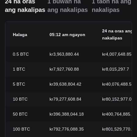
24 na oras
1 buwan na
1 taon na ang
ang nakalipas
ang nakalipas
nakalipas
24 na oras ang
Halaga
05:12 am ngayon
nakalipas
0.5
BTC
kr3,963,880.44
kr4,007,648.85
1
BTC
kr7,927,760.88
kr8,015,297.7
5
BTC
kr39,638,804.42
kr40,076,488.52
10
BTC
kr79,277,608.84
kr80,152,977.03
50
BTC
kr396,388,044.18
kr400,764,885.15
100
BTC
kr792,776,088.35
kr801,529,770.31