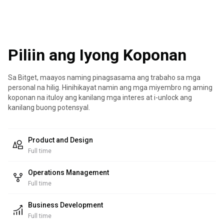
Piliin ang Iyong Koponan
Sa Bitget, maayos naming pinagsasama ang trabaho sa mga
personal na hilig. Hinihikayat namin ang mga miyembro ng aming
koponan na ituloy ang kanilang mga interes at i-unlock ang
kanilang buong potensyal.
Product and Design
Full time
Operations Management
Full time
Business Development
Full time