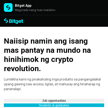
Bitget App
Mag-trade nang mas matalino
Naiisip namin ang isang
mas pantay na mundo na
hinihimok ng crypto
revolution.
Lumilikha kami ng pinakahuling mga produkto sa pangangalakal
upang gawing naa-access, ligtas, at mahusay ang hinaharap ng
pananalapi.
Job opportunities
Students & graduates