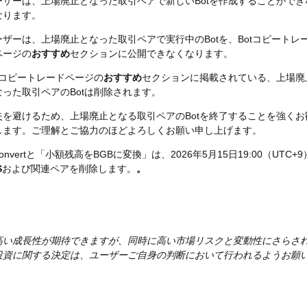
ーザーは、上場廃止となった取引ペアで新しいBotを作成することができ
なります。
ーザーは、上場廃止となった取引ペアで実行中のBotを、Botコピートレ
ページの
おすすめ
セクションに公開できなくなります。
otコピートレードページの
おすすめ
セクションに掲載されている、上場廃
なった取引ペアのBotは削除されます。
失を避けるため、上場廃止となる取引ペアのBotを終了することを強くお
します。ご理解とご協力のほどよろしくお願い申し上げます。
t Convertと「小額残高をBGBに変換」は、2026年5月15日19:00（UTC+9
S
および関連ペアを削除します。
。
高い成長性が期待できますが、同時に高い市場リスクと変動性にさらさ
投資に関する決定は、ユーザーご自身の判断において行われるようお願
。