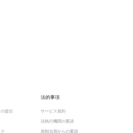
法的事項
クの提出
サービス規約
ー
法執行機関の要請
ック
規制当局からの要請