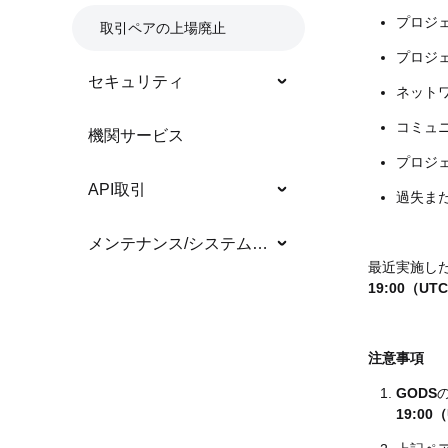
プロジ
取引ペアの上場廃止
プロジ
セキュリティ
ネット
コミュ
機関サービス
プロジ
API取引
過失ま
メンテナンス/システムアップデート
最近実施した
19:00（UT
注意事項
GODS
19:00