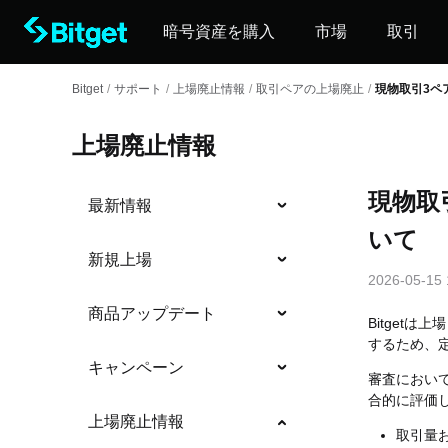
暗号資産を購入
市場
取引
Bitget
/
サポート
/
上場廃止情報
/
取引ペアの上場廃止
/
現物取引3ペ
上場廃止情報
現物取
最新情報
いて
新規上場
2026-05-15 
商品アップデート
Bitget
するため、
キャンペーン
審査におい
合的に評価
上場廃止情報
取引量