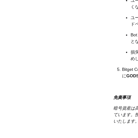
ユ
く
ユ
ド
B
と
損
め
Bitge
に
GOD
免責事項
暗号資産は
ています。
いたします