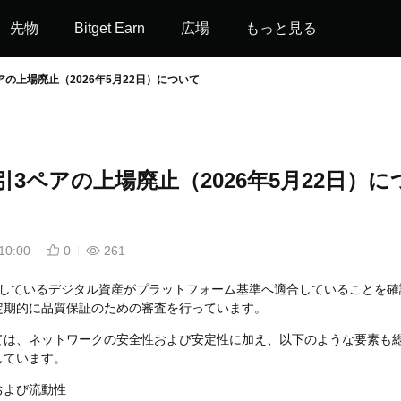
先物
Bitget Earn
広場
もっと見る
アの上場廃止（2026年5月22日）について
引3ペアの上場廃止（2026年5月22日）に
10:00
0
261
は上場しているデジタル資産がプラットフォーム基準へ適合していることを確
定期的に品質保証のための審査を行っています。
ては、ネットワークの安全性および安定性に加え、以下のような要素も
しています。
および流動性