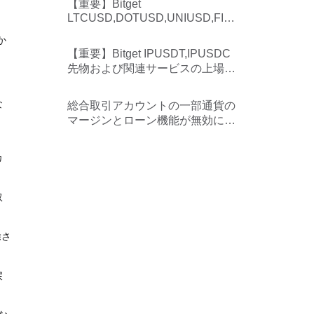
く
【重要】Bitget
LTCUSD,DOTUSD,UNIUSD,FIL
USD,ETCUSD先物および関連サ
か
ービスの上場廃止について
【重要】Bitget IPUSDT,IPUSDC
先物および関連サービスの上場廃
止について
な
総合取引アカウントの一部通貨の
マージンとローン機能が無効にな
ります
り
カ
取
除さ
戻