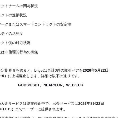
ェクトチームの関与状況
ェクトの進捗状況
ワークまたはスマートコントラクトの安定性
ニティの活発度
ェクト側の対応状況
たは非倫理的行為の有無
定期審査を踏まえ、Bitgetは合計3件の取引ペアを
2026年5月22日
C+9）
に上場廃止します。詳細は以下の通りです。
GODS/USDT、NEAR/EUR、WLD/EUR
の入金サービスは現在停止中で、出金サービスは
2026年8月22日
（UTC+9）
までユーザーに提供されます
。