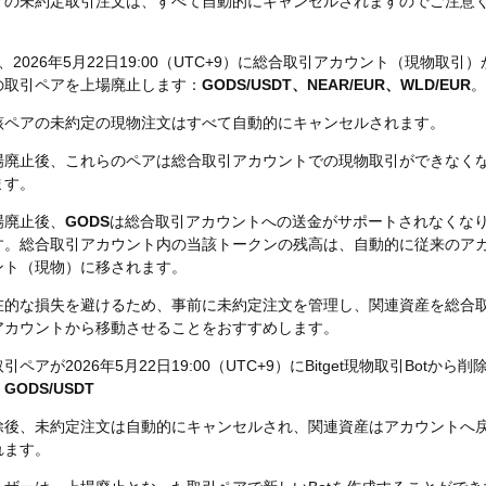
アの未約定取引注文は、すべて自動的にキャンセルされますのでご注意
。
etは、2026年5月22日19:00（UTC+9）に総合取引アカウント（現物取引）
の取引ペアを上場廃止します：
GODS/USDT、NEAR/EUR、WLD/EUR
。
該ペアの未約定の現物注文はすべて自動的にキャンセルされます。
場廃止後、これらのペアは総合取引アカウントでの現物取引ができなく
ます。
場廃止後、
GODS
は総合取引アカウントへの送金がサポートされなくな
す。総合取引アカウント内の当該トークンの残高は、自動的に従来のア
ント（現物）に移されます。
在的な損失を避けるため、事前に未約定注文を管理し、関連資産を総合
アカウントから移動させることをおすすめします。
引ペアが2026年5月22日19:00（UTC+9）にBitget現物取引Botから削
：
GODS/USDT
除後、未約定注文は自動的にキャンセルされ、関連資産はアカウントへ
れます。