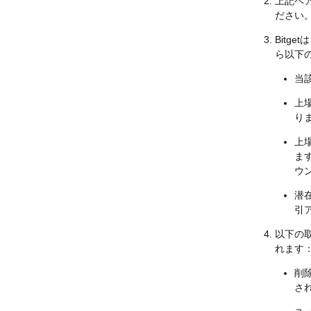
上記ペ
ださい
Bitg
ら以下
当
上
り
上
ま
ウ
潜
引
以下の取
れます
削
さ