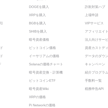
DOGEを購入
詐欺対策ハブ
XRPを購入
上場申請
引
BGBを購入
VIPサービス
SHIBを購入
アフィリエイ
暗号資産価格
法人向けサー
ド
ビットコイン価格
資産カストデ
ド
イーサリアムの価格
データのダウ
ド
Solanaの価格チャート
キャンペーン
暗号資産交換・計算機
紹介プログラ
ビットコインETF
手数料一覧
暗号資産Wiki
税務申告API
XRPの価格
Pi Networkの価格