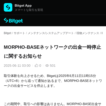
Bitget App
スマートな取引を実現
Bitget
/
サポート
/
メンテナンス/システムアップデート
/
現物メンテナンス
/
M
MORPHO-BASEネットワークの出金一時停止
に関するお知らせ
2025-06-11 03:00
0
501
取引体験を向上させるため、Bitgetは2025年6月11日11時15分
（UTC+8）から追って通知があるまで、MORPHO-BASEネットワ
ークの出金サービスを停止します。
この期間中、取引への影響はありません。MORPHO-BASE出金サ