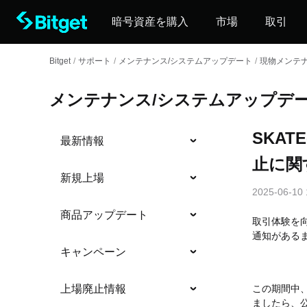
暗号資産を購入
市場
取引
Bitget
/
サポート
/
メンテナンス/システムアップデート
/
現物メンテ
メンテナンス/システムアップデ
SKAT
最新情報
止に関
新規上場
2025-06-10 
商品アップデート
取引体験を向上
通知があるま
キャンペーン
この期間中、
上場廃止情報
ましたら、