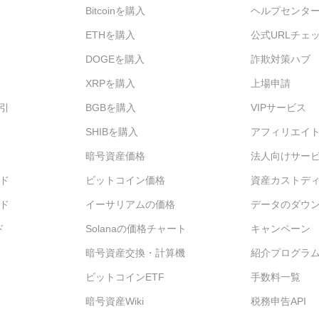
Bitcoinを購入
ヘルプセンタ
ETHを購入
公式URLチェ
DOGEを購入
詐欺対策ハブ
XRPを購入
上場申請
引
BGBを購入
VIPサービス
SHIBを購入
アフィリエイ
暗号資産価格
法人向けサー
ド
ビットコイン価格
資産カストデ
ド
イーサリアムの価格
データのダウ
ド
Solanaの価格チャート
キャンペーン
暗号資産交換・計算機
紹介プログラ
ビットコインETF
手数料一覧
暗号資産Wiki
税務申告API