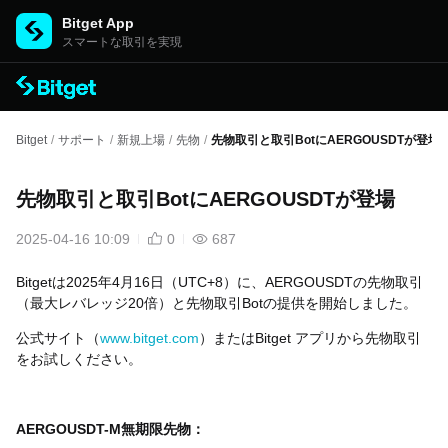
Bitget App
スマートな取引を実現
Bitget
/
サポート
/
新規上場
/
先物
/
先物取引と取引BotにAERGOUSDTが登場
先物取引と取引BotにAERGOUSDTが登場
2025-04-16 10:09
0
687
Bitgetは2025年4月16日（UTC+8）に、AERGOUSDTの先物取引
（最大レバレッジ20倍）と先物取引Botの提供を開始しました。
公式サイト（
www.bitget.com
）またはBitget アプリから先物取引
をお試しください。
AERGOUSDT-M無期限先物：