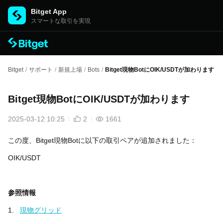
Bitget App
スマートな取引を実現
Bitget
/
サポート
/
新規上場
/
Bots
/
Bitget現物BotにOIK/USDTが加わります
Bitget現物BotにOIK/USDTが加わります
2025-03-12 10:25
2
1661
この度、Bitget現物Botに以下の取引ペアが追加されました：
OIK/USDT
参照情報
1.
現物グリッド