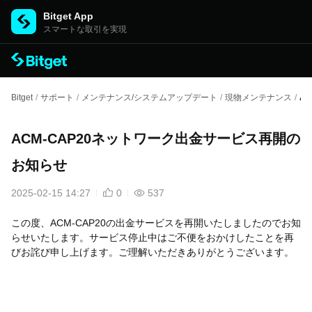
Bitget App
スマートな取引を実現
Bitget
/
サポート
/
メンテナンス/システムアップデート
/
現物メンテナンス
/
A
ACM-CAP20ネットワーク出金サービス再開の
お知らせ
2025-02-15 14:27
0
537
この度、ACM-CAP20
の出金サービスを再開いたしましたのでお知
らせいたします。サービス停止中はご不便をおかけしたことを再
びお詫び申し上げます。ご理解いただきありがとうございます。