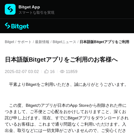
Bitget App
スマートな取引を実現
Bitget
/
サポート
/
最新情報
/
Bitgetニュース
/
日本語版Bitgetアプリをご利用
日本語版Bitgetアプリをご利用のお客様へ
2025-02-07 03:02
16
11859
平素よりBitgetをご利用いただき、誠にありがとうございます。
この度、Bitgetのアプリが日本のApp Storeから削除された件に
つきまして、ご不便とご心配をおかけしておりますこと、深くお
詫び申し上げます。
現在、すでにBitgetアプリをダウンロードされ
ているお客様は、これまで通り問題なくご利用いただけます。入
出金、取引などには一切支障がございませんので、ご安心くださ