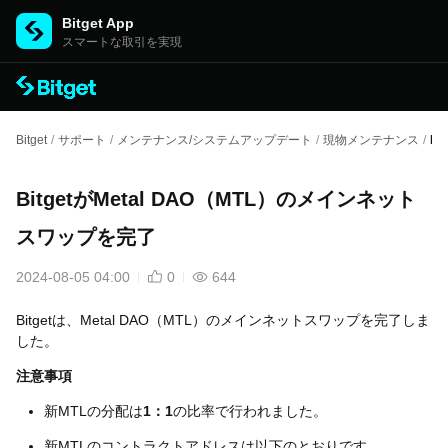
Bitget App
スマートな取引を実現
Bitget
/
サポート
/
メンテナンス/システムアップデート
/
現物メンテナンス
/
B
BitgetがMetal DAO（MTL）のメインネット
スワップを完了
2024-08-05 04:00
0
644
Bitgetは、Metal DAO（MTL）のメインネットスワップを完了しま
した。
注意事項
新MTLの分配は
1：1
の比率で行われました。
新MTLのコントラクトアドレスは以下のとおりです。