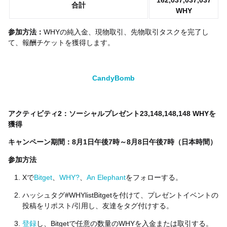
162,037,037,037
合計
WHY
参加方法：
WHYの純入金、現物取引、先物取引タスクを完了し
て、報酬チケットを獲得します。
CandyBomb
アクティビティ2：ソーシャルプレゼント23,148,148,148 WHYを
獲得
キャンペーン期間：
8月1日午後7時～8月8日午後7時（日本時間）
参加方法
Xで
Bitget
、
WHY?
、
An Elephant
をフォローする。
ハッシュタグ#WHYlistBitgetを付けて、プレゼントイベントの
投稿をリポスト/引用し、友達をタグ付けする。
登録
し、Bitgetで任意の数量のWHYを入金または取引する。