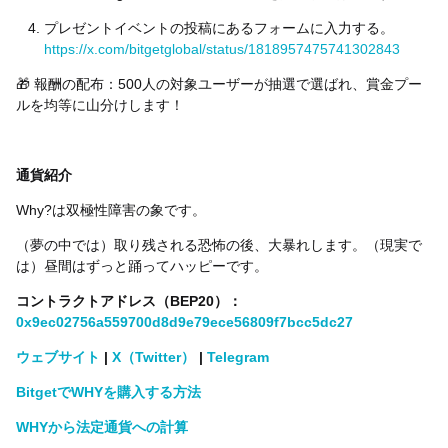
プレゼントイベントの投稿にあるフォームに入力する。
https://x.com/bitgetglobal/status/1818957475741302843
🎁 報酬の配布：500人の対象ユーザーが抽選で選ばれ、賞金プー
ルを均等に山分けします！
通貨紹介
Why?は双極性障害の象です。
（夢の中では）取り残される恐怖の後、大暴れします。（現実で
は）昼間はずっと踊ってハッピーです。
コントラクトアドレス（BEP20）：
0x9ec02756a559700d8d9e79ece56809f7bcc5dc27
ウェブサイト
|
X（Twitter）
|
Telegram
BitgetでWHYを購入する方法
WHYから法定通貨への計算