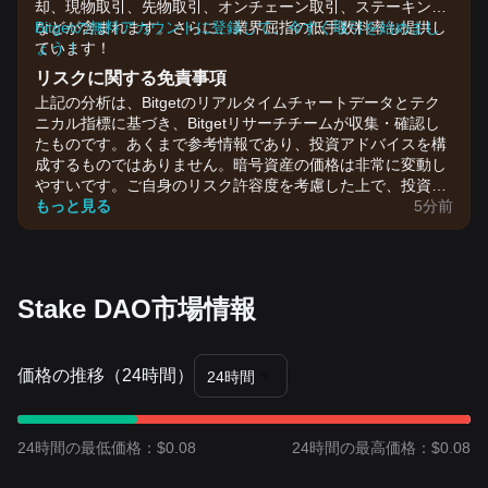
却、現物取引、先物取引、オンチェーン取引、ステーキング
などが含まれます。さらに、業界屈指の低手数料率も提供し
Bitgetの無料アカウントに登録して、今すぐ取引を始めまし
ています！
ょう！
リスクに関する免責事項
上記の分析は、Bitgetのリアルタイムチャートデータとテク
ニカル指標に基づき、Bitgetリサーチチームが収集・確認し
たものです。あくまで参考情報であり、投資アドバイスを構
成するものではありません。暗号資産の価格は非常に変動し
やすいです。ご自身のリスク許容度を考慮した上で、投資判
断を行ってください。
もっと見る
5分前
Stake DAO市場情報
価格の推移（24時間）
24時間
24時間の最低価格：$0.08
24時間の最高価格：$0.08