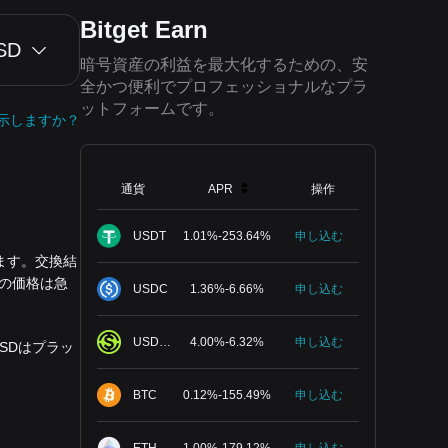
Bitget Earn
SD
暗号資産の利益を最大化するための、安
全かつ便利でプロフェッショナルなプラ
ットフォームです。
示しますか？
通貨
APR
操作
USDT
1.01
%
-
253.64
%
申し込む
きます。交換結
産の価格は急
USDC
1.36
%
-
6.66
%
申し込む
USDGO
4.00
%
-
6.32
%
申し込む
 USDはプラッ
BTC
0.12
%
-
155.49
%
申し込む