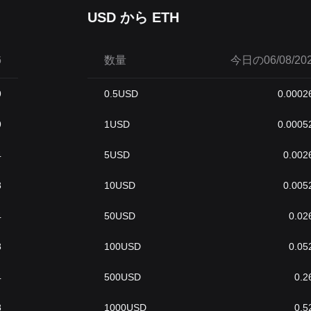
USD から ETH
6
数量
今日の06/08/202
9
0.5
USD
0.0002
9
1
USD
0.0005
4
5
USD
0.002
8
10
USD
0.005
4
50
USD
0.02
8
100
USD
0.05
4
500
USD
0.2
8
1000
USD
0.5