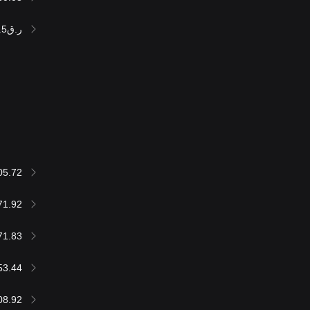
ر.ق235,560.5
05.72
71.92
71.83
53.44
08.92