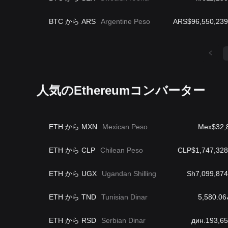
BTC から ARS
Argentine Peso
ARS$96,550,239
人気のEthereumコンバーター
ETH から MXN
Mexican Peso
Mex$32,
ETH から CLP
Chilean Peso
CLP$1,747,328
ETH から UGX
Ugandan Shilling
Sh7,099,874
ETH から TND
Tunisian Dinar
5
ETH から RSD
Serbian Dinar
дин.193,65