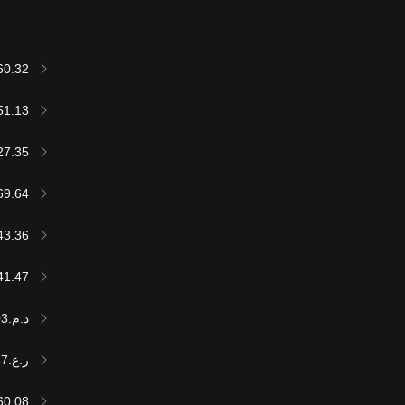
60.32
51.13
27.35
69.64
43.36
41.47
د.م.600,526.03
ر.ع.24,804.67
60.08