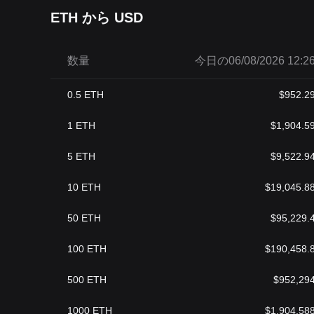
ETH から USD
数量
今日の06/08/2026 12:2
0.5
ETH
$
952.2
1
ETH
$
1,904.5
5
ETH
$
9,522.9
10
ETH
$
19,045.8
50
ETH
$
95,229.
100
ETH
$
190,458.
500
ETH
$
952,29
1000
ETH
$
1,904,58