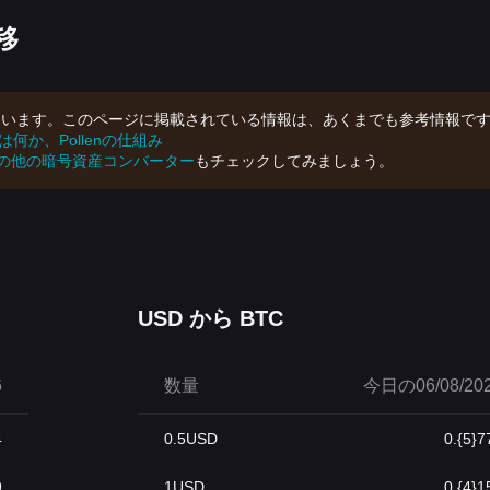
移
っています。このページに掲載されている情報は、あくまでも参考情報で
nとは何か、Pollenの仕組み
の他の暗号資産コンバーター
もチェックしてみましょう。
USD から BTC
6
数量
今日の06/08/202
4
0.5
USD
0.{5}7
9
1
USD
0.{4}1