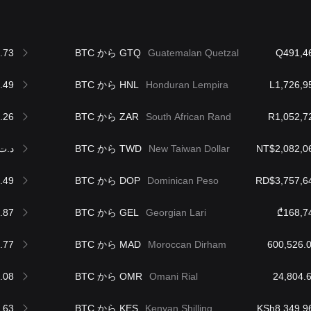
.73
BTC から GTQ
Guatemalan Quetzal
Q491,4
.49
BTC から HNL
Honduran Lempira
L1,726,9
.26
BTC から ZAR
South African Rand
R1,052,7
د.ت89,054.97
BTC から TWD
New Taiwan Dollar
NT$2,082,0
.49
BTC から DOP
Dominican Peso
RD$3,757,6
.87
BTC から GEL
Georgian Lari
₾168,7
.77
BTC から MAD
Moroccan Dirham
.08
BTC から OMR
Omani Rial
.63
BTC から KES
Kenyan Shilling
KSh8,349,9