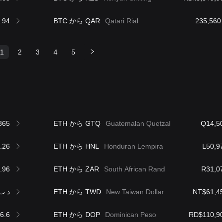
.94
BTC から QAR
Qatari Rial
1
2
3
4
5
865
ETH から GTQ
Guatemalan Quetzal
Q14,5
.26
ETH から HNL
Honduran Lempira
L50,9
.96
ETH から ZAR
South African Rand
R31,0
د.ت,580.06
ETH から TWD
New Taiwan Dollar
NT$61,4
6.6
ETH から DOP
Dominican Peso
RD$110,9