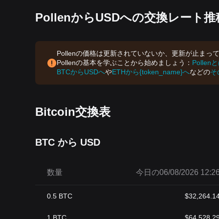
PollenからUSDへの交換レート推
Pollenの価格は更新されていないか、更新が止ま
Pollenの基本を学ぶことから始めましょう：
Polle
BTCからUSDへ
や
ETHから{token_name}へ
などの
そ
Bitcoin交換表
BTC から USD
数量
今日の06/08/2026 12:2
0.5
BTC
$
32,264.1
1
BTC
$
64,528.2