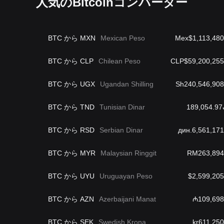
人気のBitcoinコンバーター
BTC から MXN
Mexican Peso
Mex$1,113,480
BTC から CLP
Chilean Peso
CLP$59,200,255
BTC から UGX
Ugandan Shilling
Sh240,546,908
BTC から TND
Tunisian Dinar
1
BTC から RSD
Serbian Dinar
дин.6,561,171
BTC から MYR
Malaysian Ringgit
RM263,894
BTC から UYU
Uruguayan Peso
$2,599,205
BTC から AZN
Azerbaijani Manat
₼109,698
BTC から SEK
Swedish Krona
kr611,250