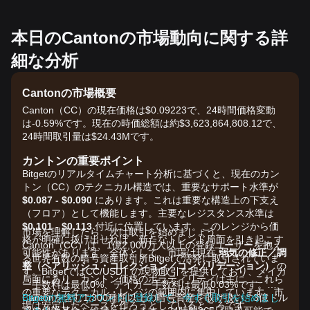
本日のCantonの市場動向に関する詳
細な分析
Cantonの市場概要
Canton（CC）の現在価格は$0.09223で、24時間価格変動
は-0.59%です。現在の時価総額は約$3,623,864,808.12で、
24時間取引量は$24.43Mです。
カントンの重要ポイント
Bitgetのリアルタイムチャート分析に基づくと、現在のカン
トン（CC）のテクニカル構造では、重要なサポート水準が
$0.087 - $0.090
にあります。これは重要な構造上の下支え
（フロア）として機能します。主要なレジスタンス水準は
$0.101 - $0.113
付近に位置しています。このレンジから価
市場を理解したら、次は取引を始めましょう。
格が明確に抜け出せれば、新たなトレンド局面を引き起こす
Canton（CC）は、1億2,000万人以上の登録ユーザーを抱え
可能性があります。全体として、市場は現在
弱気の修正／調
る世界有数の暗号資産取引所Bitgetで活発に取引されていま
整（ベアリッシュ・コレクション／コンソリデーション）
の
す。BitgetではCC/USDT の現物取引を提供しており、メイカ
局面にあり、カントン価格のボラティリティは主に、これら
ー手数料は最低0%、テイカー手数料は最低0.03%です。
の重要なテクニカル・レンジの範囲内に集中しています。市
Cantonを含む1,300種類以上の暗号資産を取り扱い、3億ドル
Bitgetの無料アカウントに登録して、今すぐ取引を始めまし
場は安定したベースを作ろうとしているところです。