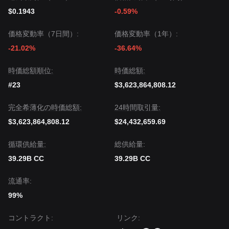
価格は現在
$0.090
のサポートと
$0.113
のレジスタンスの間
に挟まれた状態です。
$0.1943
-0.59%
市場見通し
カントン価格が
$0.113
を上抜ける場合、次のターゲット水
価格変動率（7日間）:
価格変動率（1年）:
準は
$0.125
になる可能性があります。
-21.02%
-36.64%
カントン価格が
$0.087
を下回る場合、次のターゲット水準
は
$0.073
になる可能性があります。
市場コンセンサス
時価総額順位:
時価総額:
包括的な分析によれば、短期ではカントンが引き続きボラテ
#23
$3,623,864,808.12
ィリティや調整（コンソリデーション）を経験する可能性は
あるものの、コンセンサスとしては、価格が
$0.090
のサポ
ートを上回る位置を維持できるなら、中期トレンドは
安定化
完全希薄化の時価総額:
24時間取引量:
と回復
へ向かう可能性がある、という見方です。
$3,623,864,808.12
$24,432,659.69
循環供給量:
‌総供給量:
39.29B CC
39.29B CC
流通率:
99%
コントラクト
:
リンク
: