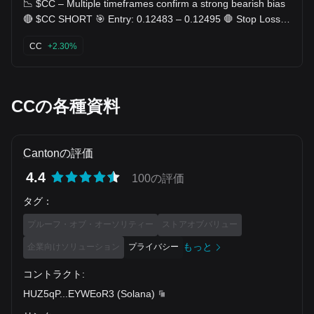
to $61,800. The softer-than-expected CPI numbers for June
📉 $CC – Multiple timeframes confirm a strong bearish bias
announced on Tuesday, though, were well received by BTC
🔴 $CC SHORT 🎯 Entry: 0.12483 – 0.12495 🛑 Stop Loss:
as the asset flew by several grand to $65,600 on
0.12739 🎯 TP: 0.12103 - 0.11927 - 0.11740 🧠 Plan &
Wednesday. This became its highest price tag in about
Logic The 1‑hour RSI is around 33, indicating limited buying
CC
+2.30%
three weeks. However, it couldn’t keep the momentum going
momentum. Price action is reacting near an important level,
and crashed toward $62,000 once again on Thursday and
so risk management matters here. The setup depends on
Friday. Nevertheless, the bulls intercepted the move and
confirmation around the entry zone and follow-through after
didn’t allow another leg down. Instead, BTC recovered some
the move. Trade $CC here 👇 📉 🔻
ground to $64,000 yesterday and climbed to almost $65,000
CCの各種資料
earlier today. It still remains below that level, which has been
categorized as key for its short-term price performance.
Bitcoin’s market capitalization has risen to almost $1.3
trillion on CG, while its dominance over the altcoins has
rocketed to over 57%. Weekly Gainers and Losers
Cantonの評価
Ethereum jumped to almost $1,950 earlier this week, and
even though it has dropped by nearly $100 since then, it’s
4.4
100の評価
still 4.2% up since last Sunday. ZEC is the biggest gainer
from the larger caps, gaining 9% to $560. LTC, ONDO, and
タグ
：
CRO have posted impressive increases as well, up to 8% in
the case of Crypto.com’s native token. In contrast, HYPE
プルーフ・オブ・オーソリティー
ストアオブバリュー
has plunged by more than 9%. Nevertheless, it has
defended the $60 support and now sits inches above it.
もっと
企業向けソリューション
プライバシー
BCH, CC, TAO, and AAVE have marked significant losses
since last Sunday as well. The total crypto market cap,
though, has increased by approximately $60 billion since
コントラクト
:
this time a week ago and now sits above $2.270 trillion on
HUZ5qP
...
EYWEoR3
(
Solana
)
CG.