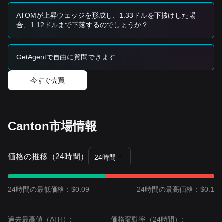
す。
保守的な投資家
ATOMが上昇ウェッジを形成し、1.33ドルを下抜けした場
• カントン価格が安定し、
$0.090
のサポート水準を維持（ホ
合、1.12ドルまで下落するのでしょうか？
ールド）するのを待ってから、小分けにしてエントリーしま
す。
• あるいは、確定したブレイクアウトと日足での
$0.101
レジ
GetAgentで自由に質問できます
スタンス上抜け（終値ベース）を待ってからトレンドに追随
します。
トレンド志向の投資家
今すぐ売買
• カントン価格が
$0.113
のレジスタンスを突破すれば、新た
な上昇トレンドが確認される可能性があります。
• この段階における次の目標価格は
$0.125
になるかもしれま
せん。
Canton市場情報
長期投資家
• 市場が
$0.087
の重要な構造上のサポートを上回っている限
り、長期的なポテンシャルは維持されます。セクター全体の
押し目の局面で主要なサポート近辺に分散して積み増すこと
価格の推移（24時間）
24時間
は、有効なアプローチです。
トレンドのまとめ
市場インサイト
24時間の最低価格：$0.09
24時間の最高価格：$0.1
短期的には、カントンは過去7日間で
下落トレンド
の価格構
造を示しています。市場のセンチメントは概ね
恐怖
と慎重
さで特徴づけられています。中期の構造分析では、カントン
過去最高値（ATH）:
価格変動率（24時間）: