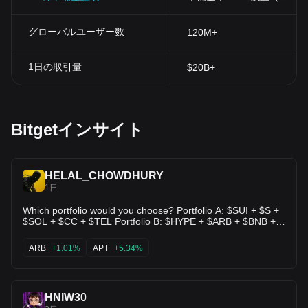
グローバルユーザー数
120M+
1日の取引量
$20B+
Bitgetインサイト
HELAL_CHOWDHURY
1日
Which portfolio would you choose? Portfolio A: $SUI + $S +
$SOL + $CC + $TEL Portfolio B: $HYPE + $ARB + $BNB +
$APT + $VSN Portfolio C: $TRX + $INJ + $XRP + $LINK +
$ZAMA
ARB
+1.01%
APT
+5.34%
HNIW30