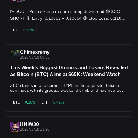
3日
📉 $CC – Pullback in a mature strong downtrend 🔴 $CC
SHORT 🎯 Entry: 0.10852 – 0.10864 🛑 Stop Loss: 0.11075
🎯 TP: 0.10641 - 0.10424 - 0.10207
CC
+2.30%
Chimexremy
2026/07/19 08:33
This Week’s Biggest Gainers and Losers Revealed
as Bitcoin (BTC) Aims at $65K: Weekend Watch
ZEC stands in one corner, HYPE in the opposite. Bitcoin
continues with its gradual weekend climb and has neared
$65,000 after bouncing from $63,700 yesterday. Most
larger-cap alts have remained still over the past 24 hours,
BTC
+0.26%
ETH
+0.49%
which is why we will focus on their weekly moves, where
ZEC, CRO, LTC, and ONDO stand out. Can $BTC Reclaim
$65K? The previous weekend was also quite sluggish but
slightly positive for BTC, as it stood at around $64,000 for
HNIW30
48 hours straight despite the new attacks between the US
and Iran. However, the market finally priced in the
2026/07/18 13:28
skyrocketing tension on Monday morning with a painful dip