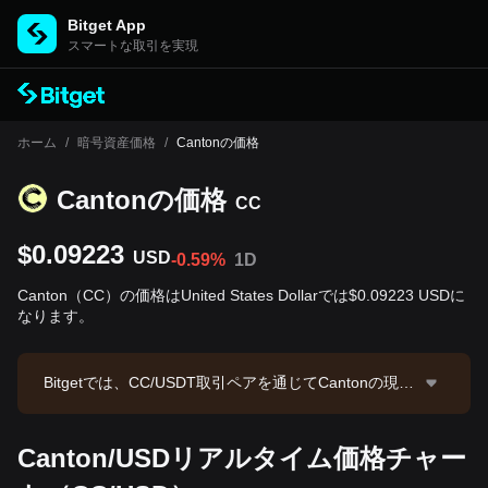
Bitget App
スマートな取引を実現
ホーム
/
暗号資産価格
/
Cantonの価格
Cantonの‌価格
CC
$0.09223
USD
-0.59%
1D
Canton（CC）の価格はUnited States Dollarでは$0.09223 USDに
なります。
Bitgetでは、CC/USDT取引ペアを通じてCantonの現物
取引を提供しています。現在のCC/USDT価格は0.093
1、24時間取引高は$422,878.86です。Cantonの時価
Canton/USDリアルタイム価格チャー
総額は$3,623,864,808.12、流通供給量は39.29B CCで
す。データソース：Bitget取引所。最終更新日：2026-