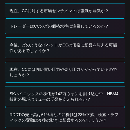
ティリティがある一方で、開発者の関心を引き付けていま
す。
現在、CCに対する市場センチメントは強気か弱気か？
•
機関投資家の節目：
カントン・ネットワーク上でのトーク
ン化された決済インフラに関するニュースは、短期のトレー
トレーダーはCCのどの価格水準に注目しているのか？
ダーがテクニカルなレジスタンスに注目している状況でも、
長期のセンチメントを押し上げています。
トレーディング・シグナル
今後、どのようなイベントがCCの価格に影響を与える可能
現在のテクニカル構造と市場のモメンタムを踏まえ、以下の
性があるでしょうか？
参考となるトレーディング戦略を提示します。
想定される買いゾーン
• カントン価格が
$0.087 - $0.090
のサポート水準に接近し、
明確な反発または反転のローソク足が確認できる場合、短期
現在、CCには強い買い圧力や売り圧力がかかっているので
の買いの機会になる可能性があります。
しょうか？
• カントン価格が
$0.101
のレジスタンスを出来高を伴って上
抜ける場合、短期トレンドの反転を裏付ける可能性がありま
す。
SKハイニックスの株価が142万ウォンを割り込む中、HBM4
リスク・シナリオ
技術の堀がバリューの反発を支えられるか？
• カントン価格が
$0.086
を下回る場合、市場はより深い調整
局面に入る可能性があり、結果として
$0.073
のマクロ・サ
ポート水準をテストすることになり得ます。
RDDTの売上高は61%増なのに株価は23%下落。検索トラフ
買い戦略
ィックの変動は今後の動きに影響するのでしょうか？
現在の市場構造を踏まえると、以下の参考戦略が提案されま