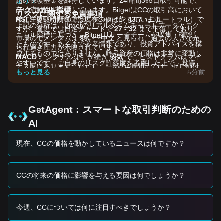
超の保護基金を維持しています。24時間365日取引可能で、
ょう！
テクニカル指標
高い流動性を提供しています。BitgetはCCの取引高において
リスクに関する免責事項
RSI：
常に主要取引所の上位にランクインしています。
短い時間軸では現在の値は約
43.7
（ニュートラル）で
上記の分析は、Bitgetのリアルタイムチャートデータとテク
すが、直近では日足チャートで
27 - 32
まで下落しており、
ニカル指標に基づき、Bitgetリサーチチームが収集・確認し
市場のモメンタムは
弱い〜中立
と見られ、過去の大きな売
たものです。あくまで参考情報であり、投資アドバイスを構
られ過ぎ圧力が示唆されています。
成するものではありません。暗号資産の価格は非常に変動し
MACD：
シグナルは引き続き
弱気
で、ヒストグラムはマイ
やすいです。ご自身のリスク許容度を考慮した上で、投資判
ナス圏にあります。ただし、一部の4時間足では、ゼロ軸付
断を行ってください。
もっと見る
5分前
近での上昇方向へのクロス（強気のクロスオーバー）につな
がる可能性の早期サインが見られています。
MA：
現在の
移動平均の構造
は弱気です。価格は50日
SMA（$0.112）および200日SMA（$0.149）を下回って推移
GetAgent：スマートな取引判断のための
しており、中長期のトレンドは下方向の圧力が残っているこ
AI
とを示しています。
市場のドライバー
現在、CCの価格を動かしているニュースは何ですか？
現在のカントン価格と市場トレンドは、主に以下の要因に影
響されています。
•
セクター・ローテーション：
直近、より広範な資金が
Layer-1トークンからローテーション（資金移動）したこと
CCの将来の価格に影響を与える要因は何でしょうか？
で、カントンは圧力を受けました。同じカテゴリの仲間や市
場全体に比べてパフォーマンスが劣っています。
•
テクニカル・アップグレード：
「Zenith」アップグレード
今週、CCについては何に注目すべきでしょうか？
によってネイティブEVM実行が可能になり、ファンダメンタ
ル面で下支えとなる土台が提供されました。短期の価格ボラ