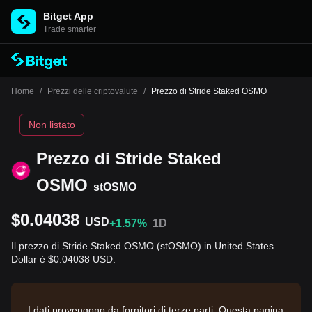
Bitget App
Trade smarter
Home
/
Prezzi delle criptovalute
/
Prezzo di Stride Staked OSMO
Non listato
Prezzo di Stride Staked
OSMO
stOSMO
$0.04038
USD
+1.57%
1D
Il prezzo di Stride Staked OSMO (stOSMO) in United States
Dollar è $0.04038 USD.
I dati provengono da fornitori di terze parti. Questa pagina