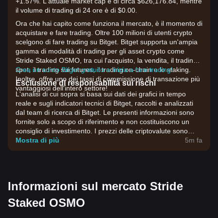
+1.57%. L'attuale market cap è di circa $626,176.84, mentre
il volume di trading di 24 ore è di $0.00.
Ora che hai capito come funziona il mercato, è il momento di
acquistare e fare trading. Oltre 100 milioni di utenti crypto
scelgono di fare trading su Bitget. Bitget supporta un'ampia
gamma di modalità di trading per gli asset crypto come
Stride Staked OSMO, tra cui l'acquisto, la vendita, il trading
spot, il trading sui futures, il trading on-chain e lo staking.
Crea un conto Bitget gratuito e inizia a fare trading!
Inoltre, offre uno dei tassi di commissione di transazione più
Esclusione di responsabilità sui rischi
vantaggiosi dell'intero settore!
L'analisi di cui sopra si basa sui dati dei grafici in tempo
reale e sugli indicatori tecnici di Bitget, raccolti e analizzati
dal team di ricerca di Bitget. Le presenti informazioni sono
fornite solo a scopo di riferimento e non costituiscono un
consiglio di investimento. I prezzi delle criptovalute sono
estremamente volatili. Prendi decisioni di investimento in
Mostra di più
5m fa
base alla tua propensione al rischio.
Informazioni sul mercato Stride
Staked OSMO