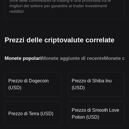
offre delle commissioni di trading e una profondità tra le
migliori del settore per garantire ai trader investimenti
redditizi.
Prezzi delle criptovalute correlate
Monete popolari
Monete aggiunte di recente
Monete con
Prezzo di Dogecoin
Prezzo di Shiba Inu
(USD)
(USD)
Prezzo di Smooth Love
Prezzo di Terra (USD)
Potion (USD)