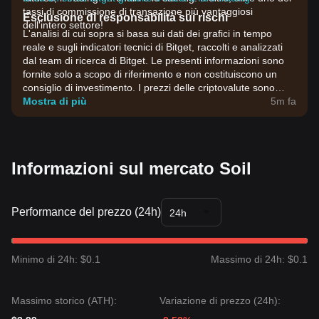
tassi di commissione di transazione più vantaggiosi
Esclusione di responsabilità sui rischi
dell'intero settore!
L'analisi di cui sopra si basa sui dati dei grafici in tempo
reale e sugli indicatori tecnici di Bitget, raccolti e analizzati
dal team di ricerca di Bitget. Le presenti informazioni sono
fornite solo a scopo di riferimento e non costituiscono un
consiglio di investimento. I prezzi delle criptovalute sono
estremamente volatili. Prendi decisioni di investimento in
Mostra di più
5m fa
base alla tua propensione al rischio.
Informazioni sul mercato Soil
Performance del prezzo (24h)
24h
Minimo di 24h: $0.1
Massimo di 24h: $0.1
Massimo storico (ATH):
Variazione di prezzo (24h):