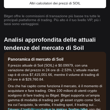
Altri calcolatori dei prezzi di SOIL
Bitget offre le commissioni di transazione più basse tra tutte le
principali piattaforme di trading. Più alto è il tuo livello VIP, più i
tassi sono vantaggiosi.
Analisi approfondita delle attuali
tendenze del mercato di Soil
Panoramica di mercato di Soil
Il prezzo attuale di Soil (SOIL) è $0.09979, con una
variazione del prezzo in 24 ore di -2.53%. L'attuale market
cap è di circa $7,415,001.66, mentre il volume di trading di
24 ore è di $29,760.84.
Ora che hai capito come funziona il mercato, è il momento di
acquistare e fare trading. Oltre 100 milioni di utenti crypto
scelgono di fare trading su Bitget. Bitget supporta un'ampia
gamma di modalità di trading per gli asset crypto come Soil,
tra cui l'acquisto, la vendita, il trading spot, il trading sui
futures, il trading on-chain e lo staking. Inoltre, offre uno dei
Crea un conto Bitget gratuito e inizia a fare trading!