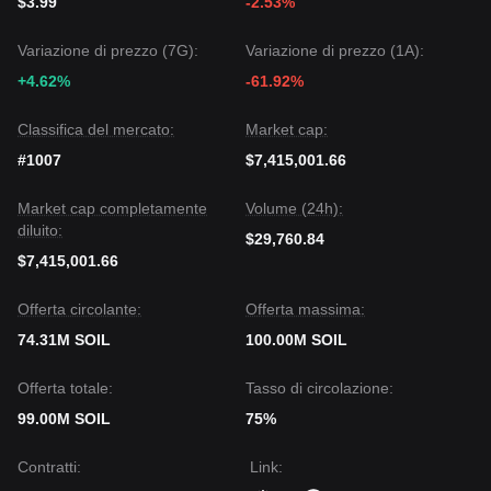
$3.99
-2.53%
Variazione di prezzo (7G):
Variazione di prezzo (1A):
+4.62%
-61.92%
Classifica del mercato:
Market cap:
#1007
$7,415,001.66
Market cap completamente
Volume (24h):
diluito:
$29,760.84
$7,415,001.66
Offerta circolante:
Offerta massima:
74.31M SOIL
100.00M SOIL
Offerta totale:
Tasso di circolazione:
99.00M SOIL
75%
Contratti
:
Link
: