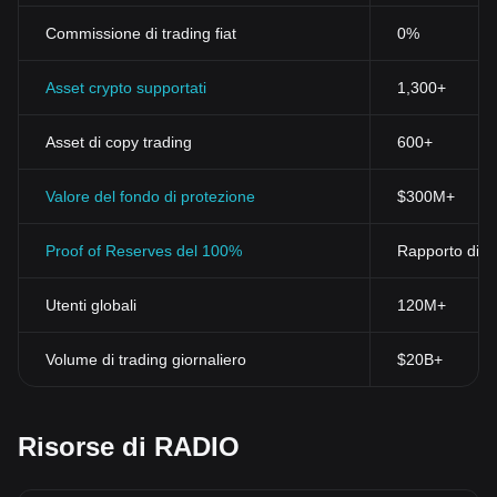
forma sicura di transazione. Ogni transazione è registrata e
Commissione di trading fiat
0%
verificata all'interno della rete blockchain, rendendo quasi
impossibile manipolare o alterare le transazioni gia fatte.
Decentralizzazione
Asset crypto supportati
1,300+
A differenza del sistema finanziario tradizionale, le criptovalute
non dipendono da un'autorità centrale come una banca o un
Asset di copy trading
600+
governo. Le decisioni vengono prese dalla rete stessa, che è
composta da milioni di computer sparsi in tutto il mondo. Questa
natura decentralizzata elimina il rischio di manipolazione da parte
Valore del fondo di protezione
$300M+
di una singola entità.
Immunità ai Problemi Economici Tradizionali
Proof of Reserves del 100%
Rapporto di ri
Le criptovalute sono immuni da problemi economici tradizionali
come l'iperinflazione. Questo perché la quantita di criptovalute è
Utenti globali
120M+
limitata, il che significa che l'offerta non può essere manipolata
per creare inflazione.
Conclusion
Volume di trading giornaliero
$20B+
Le criptovalute stanno trasformando il panorama economico
globale in modo che non sarà più possibile ignorarle. Nonostante
le sfide che gli utenti possono incontrare, le criptovalute
rimangono un'innovazione incredibilmente promettente che ha il
Risorse di RADIO
potenziale di rivoluzionare non solo l'industria finanziaria, ma
anche la società come la conosciamo. Pertanto, e importante