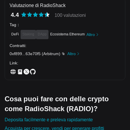
comprendere il loro valore e il ruolo che stanno giocando nel
Valutazione di RadioShack
definire il futuro della nostra economia. Questa comprensione
4.4
può aiutare individui e organizzazioni a fare scelte informate sul
100 valutazioni
modo in cui vogliono partecipare a questa rivoluzione.
Tag
：
DeFi
Staking
DApp
Ecosistema Ethereum
Altro
Contratti
:
0xf899
...
63e70f5
(
Arbitrum
)
Altro
Link
:
Cosa puoi fare con delle crypto
come RadioShack (RADIO)?
Deposita facilmente e preleva rapidamente
Acquista per crescere, vendi per generare profitti