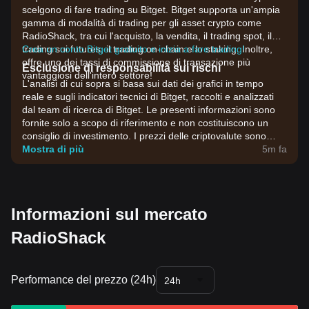
scelgono di fare trading su Bitget. Bitget supporta un'ampia
gamma di modalità di trading per gli asset crypto come
RadioShack, tra cui l'acquisto, la vendita, il trading spot, il
trading sui futures, il trading on-chain e lo staking. Inoltre,
Crea un conto Bitget gratuito e inizia a fare trading!
offre uno dei tassi di commissione di transazione più
Esclusione di responsabilità sui rischi
vantaggiosi dell'intero settore!
L'analisi di cui sopra si basa sui dati dei grafici in tempo
reale e sugli indicatori tecnici di Bitget, raccolti e analizzati
dal team di ricerca di Bitget. Le presenti informazioni sono
fornite solo a scopo di riferimento e non costituiscono un
consiglio di investimento. I prezzi delle criptovalute sono
estremamente volatili. Prendi decisioni di investimento in
Mostra di più
5m fa
base alla tua propensione al rischio.
Informazioni sul mercato
RadioShack
Performance del prezzo (24h)
24h