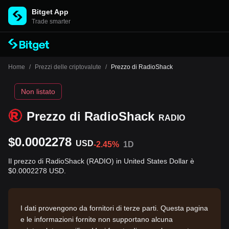
Bitget App
Trade smarter
Home
/
Prezzi delle criptovalute
/
Prezzo di RadioShack
Non listato
Prezzo di RadioShack
RADIO
$0.0002278
USD
-2.45%
1D
Il prezzo di RadioShack (RADIO) in United States Dollar è
$0.0002278 USD.
I dati provengono da fornitori di terze parti. Questa pagina
e le informazioni fornite non supportano alcuna