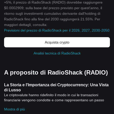
+5%, il prezzo di RadioShack (RADIO) dovrebbe raggiungere
$0.0002909; sulla base del prezzo previsto per quest'anno, il
ritorno sugli investimenti cumulativo derivante dall'holding di
RadioShack fino alla fine del 2030 raggiungerà 21.55%. Per
maggiori dettagli, consulta:
Previsioni del prezzo di RadioShack per il 2026, 2027, 2030-2050
Acquista crypto
Analisi tecnica di RadioShack
A proposito di RadioShack (RADIO)
La Storia e l'Importanza dei Cryptocurrency: Una Vista
di Lusso
Le criptovalute hanno ridefinito il modo in cui le transazioni
finanziarie vengono condotte e come rappresentano un passo
significativo verso la decentralizzazione dell'economia globale. La
Mostra di più
storia delle criptovalute, nonostante sia relativamente breve