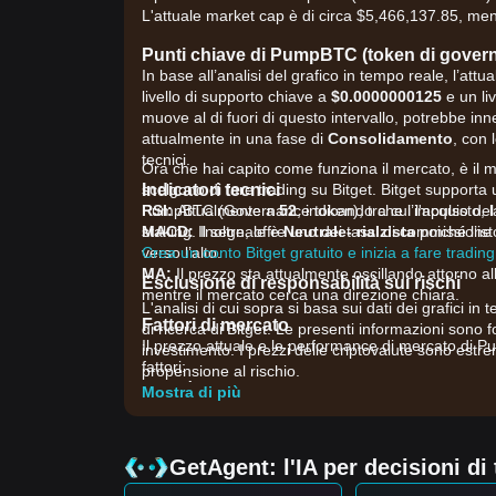
L'attuale market cap è di circa $5,466,137.85, ment
Punti chiave di PumpBTC (token di gover
In base all’analisi del grafico in tempo reale, l’
livello di supporto chiave a
$0.0000000125
e un liv
muove al di fuori di questo intervallo, potrebbe i
attualmente in una fase di
Consolidamento
, con 
tecnici.
Ora che hai capito come funziona il mercato, è il m
Indicatori tecnici
scelgono di fare trading su Bitget. Bitget support
RSI:
PumpBTC (Governance token), tra cui l'acquisto, la ve
Attualmente a
52
, indicando che l’impulso de
MACD:
staking. Inoltre, offre uno dei tassi di commissione 
Il segnale è
Neutrale- rialzista
poiché l’is
verso l’alto.
Crea un conto Bitget gratuito e inizia a fare trading
MA:
Il prezzo sta attualmente oscillando attorno 
Esclusione di responsabilità sui rischi
mentre il mercato cerca una direzione chiara.
L'analisi di cui sopra si basa sui dati dei grafici in 
Fattori di mercato
di ricerca di Bitget. Le presenti informazioni sono 
Il prezzo attuale e le performance di mercato di 
investimento. I prezzi delle criptovalute sono estre
fattori:
propensione al rischio.
•
Utilità di governance dell’ecosistema:
In quant
Mostra di più
agli aggiornamenti del protocollo all’interno dell
•
Narrativa dello staking liquido:
Il più ampio int
l’interesse speculativo verso gli asset di governanc
GetAgent: l'IA per decisioni di
•
Ricompense di staking e rendimento:
Le flutt
direttamente il valore percepito dello strato di gov