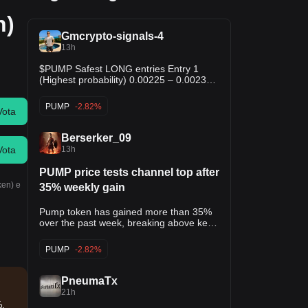
n)
Gmcrypto-signals-4
13h
$PUMP Safest LONG entries Entry 1
(Highest probability) 0.00225 – 0.00232
Entry 2 (Conservative) 0.00205 –
0.00215 Stronger support zone if the
PUMP
-2.82%
Vota
market retraces more deeply. Stop Loss
0.00195 (below the recent swing
support) Take Profit TP1: 0.00260 TP2:
Berserker_09
0.00290 TP3: 0.00330
13h
Vota
PUMP price tests channel top after
ken) e
35% weekly gain
Pump token has gained more than 35%
over the past week, breaking above key
daily moving averages as buyers target
the upper boundary of a rising channel
PUMP
-2.82%
near $0.0028. PUMP price extends its
weekly rally According to data, $PUMP
price traded near $0.00252 on Aug. 5
PneumaTx
after reaching an intraday high of roughly
21h
$0.00256. The move lifted its weekly gain
%.