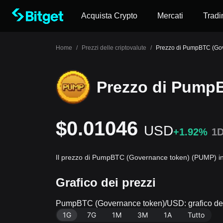
Acquista Crypto
Mercati
Tradi
Home
/
Prezzi delle criptovalute
/
Prezzo di PumpBTC (Go
Prezzo di Pump
$0.01046
USD
+1.92%
1
Il prezzo di PumpBTC (Governance token) (PUMP) in
Grafico dei prezzi
PumpBTC (Governance token)/USD: grafico dei
1G
7G
1M
3M
1A
Tutto