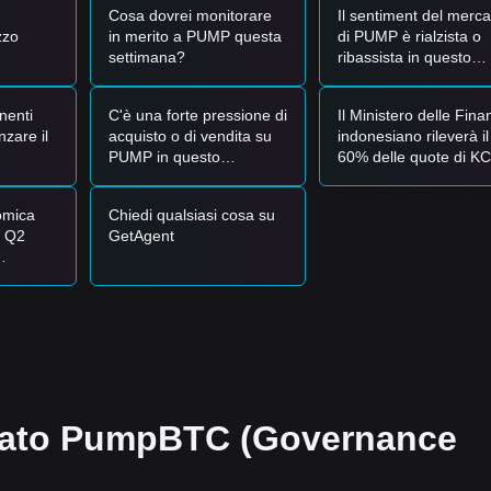
Cosa dovrei monitorare
Il sentiment del merca
zzo
in merito a PUMP questa
di PUMP è rialzista o
m del mercato, gli analisti propongono le seguenti strategie di riferimen
settimana?
ribassista in questo
momento?
5
e mostra un segnale di rimbalzo, potrebbe presentarsi un’opportunità
nenti
C'è una forte pressione di
Il Ministero delle Fina
00000168
con un’espansione significativa del volume, potrebbe confer
nzare il
acquisto o di vendita su
indonesiano rileverà il
PUMP in questo
60% delle quote di KC
momento?
la KCIC Coin vale la 
10
, il mercato potrebbe entrare in una fase di correzione a breve termi
su cui puntare?
omica
Chiedi qualsiasi cosa su
l Q2
GetAgent
sti suggeriscono le seguenti strategie:
riuscirà
a quota
vello di supporto
$0.0000000125
per acquistare a tranche.
e a
ficace la resistenza di
$0.0000000168
prima di seguire il trend.
68
, potrebbe formarsi un nuovo trend rialzista.
rebbe essere
$0.0000000195
.
rcato PumpBTC (Governance
a struttura di medio-lungo termine rimane potenzialmente costruttiva per