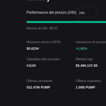
Insight sul mercato
Da un punto di vista di breve periodo, PUMP ha mo
sentiment del mercato è generalmente
cauto
. Da 
Performance del prezzo (24h)
24h
tra il
$0.0000000125
di supporto e il
$0.00000001
Prospettive di mercato
Se il prezzo di PUMP rompe
$0.0000000168
, il 
Minimo di 24h: $0.01
Se il prezzo di PUMP scende sotto
$0.000000012
Consenso di mercato
Il consenso tra più analisti è che, sebbene PumpBT
Massimo storico (ATH):
Variazione di prezzo
breve periodo, finché il prezzo resta sopra il supp
destinato a rimanere
Neutrale- rialzista
.
$0.6234
+1.92%
Classifica del mercato:
Market cap:
#1134
$5,466,137.85
Offerta circolante:
Offerta massima:
522.47M PUMP
1.00B PUMP