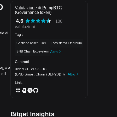
D
Valutazione di PumpBTC
(Governance token)
4.6
100
valutazioni
le di
Tag
：
Gestione asset
DeFi
Ecosistema Ethereum
BNB Chain Ecosystem
Altro
Contratti
:
1 PUMP
0xB7C0
...
cF53F0C
e il
(
BNB Smart Chain (BEP20)
)
Altro
Link
:
Bitget Insights