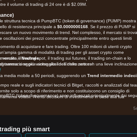
re il volume di trading di 24 ore è di $2.09M.
nance)
attuale struttura tecnica di PumpBTC (token di governance) (PUMP) mostra
ello di resistenza principale a
$0.0000000168
. Se il prezzo di PUMP si
nnescare un nuovo movimento di trend. Nel complesso, il mercato si trov
le oscillazioni dei prezzi concentrate principalmente entro questi limiti
omento di acquistare e fare trading. Oltre 100 milioni di utenti crypto
a un'ampia gamma di modalità di trading per gli asset crypto come
ndita, il trading spot, il trading sui futures, il trading on-chain e lo
l mercato è
Neutrale
.
di transazione più vantaggiosi dell'intero settore!
togramma si aggira vicino alla linea dello zero con una lieve inclinazione
!
alla media mobile a 50 periodi, suggerendo un
Trend intermedio indec
tempo reale e sugli indicatori tecnici di Bitget, raccolti e analizzati dal te
fornite solo a scopo di riferimento e non costituiscono un consiglio di
PumpBTC (token di governance) sono influenzati principalmente dai segu
mamente volatili. Prendi decisioni di investimento in base alla tua
o token di governance, la domanda di mercato è legata al potere di vo
5
’ecosistema di PumpBTC.
eresse per le soluzioni di liquid staking su Bitcoin continua a sostenere
e correlati.
 trading più smart
uazioni dei rendimenti sottostanti dello staking di BTC impattano
ernance.