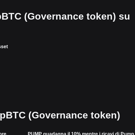
pBTC (Governance token) su
sset
mpBTC (Governance token)
ore
PUMP guadagna il 10% mentre i ricavi di Pump