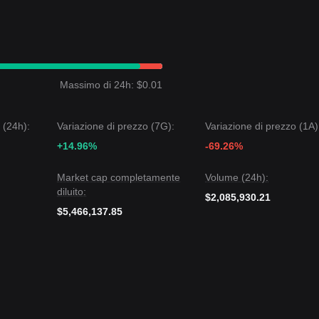
strato una struttura dei prezzi
limitata a un range
negli ultimi 7 giorni 
un’analisi strutturale di medio periodo, il prezzo è attualmente compres
68
di resistenza.
prossimo target potrebbe essere
$0.0000000195
.
Massimo di 24h: $0.01
5
, il prossimo target potrebbe essere
$0.0000000110
.
C (token di governance) possa registrare volatilità o consolidamento n
 (24h):
Variazione di prezzo (7G):
Variazione di prezzo (1A)
orto chiave di
$0.0000000125
, il trend di medio periodo è probabilment
+14.96%
-69.26%
Market cap completamente
Volume (24h):
diluito:
$2,085,930.21
$5,466,137.85