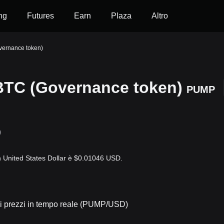
ng
Futures
Earn
Plaza
Altro
vernance token)
BTC (Governance token)
PUMP
D
 United States Dollar è $0.01046 USD.
 prezzi in tempo reale (PUMP/USD)