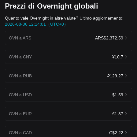
Prezzi di Overnight globali
Quanto vale Overnight in altre valute? Ultimo aggiornamento:
2026-08-06 12:14:01（UTC+0）
OVN a ARS
ARS$2,372.59
OVN a CNY
¥10.7
OVN a RUB
₽129.27
OVN a USD
$1.59
OVN a EUR
€1.37
OVN a CAD
C$2.22