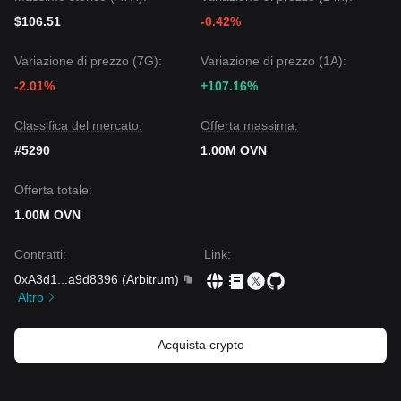
$106.51
-0.42%
Variazione di prezzo (7G):
Variazione di prezzo (1A):
-2.01%
+107.16%
Classifica del mercato:
Offerta massima:
#5290
1.00M OVN
Offerta totale:
1.00M OVN
Contratti
:
Link
:
0xA3d1
...
a9d8396
(
Arbitrum
)
Altro
Acquista crypto