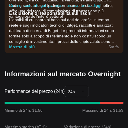
Overnight, tra cui l'acquisto, la vendita, il trading spot, il
trading sui futures, il trading on-chain e lo staking. Inoltre,
Crea un conto Bitget gratuito e inizia a fare trading!
offre uno dei tassi di commissione di transazione più
Esclusione di responsabilità sui rischi
vantaggiosi dell'intero settore!
L'analisi di cui sopra si basa sui dati dei grafici in tempo
reale e sugli indicatori tecnici di Bitget, raccolti e analizzati
dal team di ricerca di Bitget. Le presenti informazioni sono
fornite solo a scopo di riferimento e non costituiscono un
consiglio di investimento. I prezzi delle criptovalute sono
estremamente volatili. Prendi decisioni di investimento in
Mostra di più
5m fa
base alla tua propensione al rischio.
Informazioni sul mercato Overnight
Performance del prezzo (24h)
24h
Minimo di 24h: $1.56
Massimo di 24h: $1.59
Massimo storico (ATH):
Variazione di prezzo (24h):