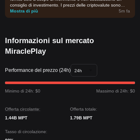
consiglio di investimento. I prezzi delle criptovalute sono
estremamente volatili. Prendi decisioni di investimento in
Mostra di più
5m fa
base alla tua propensione al rischio.
Informazioni sul mercato
MiraclePlay
Performance del prezzo (24h)
24h
Minimo di 24h: $0
Massimo di 24h: $0
Offerta circolante:
Offerta totale:
1.44B MPT
1.79B MPT
Tasso di circolazione: