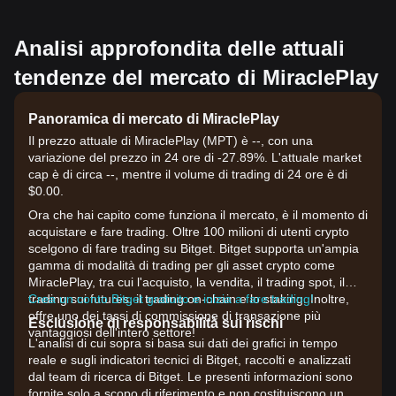
Analisi approfondita delle attuali
tendenze del mercato di MiraclePlay
Panoramica di mercato di MiraclePlay
Il prezzo attuale di MiraclePlay (MPT) è --, con una
variazione del prezzo in 24 ore di -27.89%. L'attuale market
cap è di circa --, mentre il volume di trading di 24 ore è di
$0.00.
Ora che hai capito come funziona il mercato, è il momento di
acquistare e fare trading. Oltre 100 milioni di utenti crypto
scelgono di fare trading su Bitget. Bitget supporta un'ampia
gamma di modalità di trading per gli asset crypto come
MiraclePlay, tra cui l'acquisto, la vendita, il trading spot, il
trading sui futures, il trading on-chain e lo staking. Inoltre,
Crea un conto Bitget gratuito e inizia a fare trading!
offre uno dei tassi di commissione di transazione più
Esclusione di responsabilità sui rischi
vantaggiosi dell'intero settore!
L'analisi di cui sopra si basa sui dati dei grafici in tempo
reale e sugli indicatori tecnici di Bitget, raccolti e analizzati
dal team di ricerca di Bitget. Le presenti informazioni sono
fornite solo a scopo di riferimento e non costituiscono un