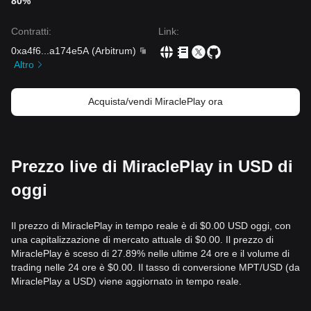
80%
Contratti
:
Link
:
0xa4f6
...
a174e5A
(
Arbitrum
)
Altro
Acquista/vendi MiraclePlay ora
Prezzo live di MiraclePlay in USD di
oggi
Il prezzo di MiraclePlay in tempo reale è di $0.00 USD oggi, con
una capitalizzazione di mercato attuale di $0.00. Il prezzo di
MiraclePlay è sceso di 27.89% nelle ultime 24 ore e il volume di
trading nelle 24 ore è $0.00. Il tasso di conversione MPT/USD (da
MiraclePlay a USD) viene aggiornato in tempo reale.