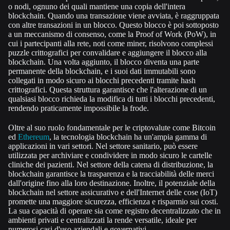
o nodi, ognuno dei quali mantiene una copia dell'intera
blockchain. Quando una transazione viene avviata, è raggruppata
con altre transazioni in un blocco. Questo blocco è poi sottoposto
a un meccanismo d
i consenso, come la Proof of Work (PoW), in
cui i partecipanti alla rete, noti come miner, risolvono complessi
puzzle crittografici per convalidare e aggiungere il blocco alla
blockchain. Una volta aggiunto, il blocco diventa una parte
permanente della blo
ckchain, e i suoi dati immutabili sono
collegati in modo sicuro ai blocchi precedenti tramite hash
crittografici. Questa struttura garantisce che l'alterazione di un
qualsiasi blocco richieda la modifica di tutti i blocchi precedenti,
rendendo praticamente
impossibile la frode.
Oltre al suo ruolo fondamentale per le criptovalute come Bitcoin
ed
Ethereum
, la tecnologia blockchain ha un'ampia gamma di
applicazioni in vari settori. Nel settore sanitario, può essere
utilizzata per archiviare e condividere in m
odo sicuro le cartelle
cliniche dei pazienti. Nel settore della catena di distribuzione, la
blockchain garantisce la trasparenza e la tracciabilità delle merci
dall'origine fino alla loro destinazione. Inoltre, il potenziale della
blockchain nel settore as
sicurativo e dell'Internet delle cose (IoT)
promette una maggiore sicurezza, efficienza e risparmio sui costi.
La sua capacità di operare sia come registro decentralizzato che in
ambienti privati e centralizzati la rende versatile, ideale per
numerosi casi
d'uso aziendali e governativi.