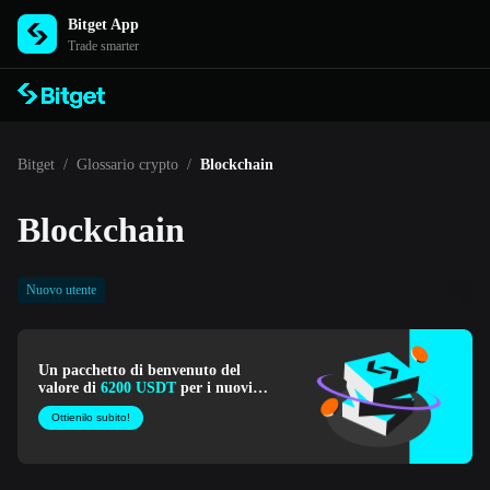
Bitget App
Trade smarter
Bitget
/
Glossario crypto
/
Blockchain
Blockchain
Nuovo utente
Un pacchetto di benvenuto del
valore di
6200 USDT
per i nuovi
utenti di Bitget!
Ottienilo subito!