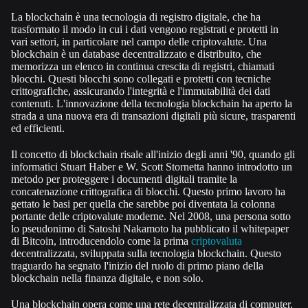
La blockchain è una tecnologia di registro digitale, che ha
trasformato il modo in cui i dati vengono registrati e protetti in
vari settori, in particolare nel campo delle criptovalute. Una
blockchain è un database decentralizzato e distribuito, che
memori
zza un elenco in continua crescita di registri, chiamati
blocchi. Questi blocchi sono collegati e protetti con tecniche
crittografiche, assicurando l'integrità e l'immutabilità dei dati
contenuti. L'innovazione della tecnologia blockchain ha aperto la
stra
da a una nuova era di transazioni digitali più sicure, trasparenti
ed efficienti.
Il concetto di blockchain risale all'inizio degli anni '90, quando gli
informatici Stuart Haber e W. Scott Stornetta hanno introdotto un
metodo per proteggere i documenti di
gitali tramite la
concatenazione crittografica di blocchi. Questo primo lavoro ha
gettato le basi per quella che sarebbe poi diventata la colonna
portante delle criptovalute moderne. Nel 2008, una persona sotto
lo pseudonimo di Satoshi Nakamoto ha pubblica
to il whitepaper
di Bitcoin, introducendolo come la prima
criptovaluta
decentralizzata, sviluppata sulla tecnologia blockchain. Questo
traguardo ha segnato l'inizio del ruolo di primo piano della
blockchain nella finanza digitale, e non solo.
Una blockcha
in opera come una rete decentralizzata di computer,