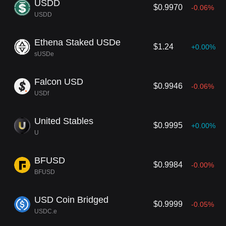
USDD
$0.9970
-0.06%
USDD
Ethena Staked USDe
$1.24
+0.00%
sUSDe
Falcon USD
$0.9946
-0.06%
USDf
United Stables
$0.9995
+0.00%
U
BFUSD
$0.9984
-0.00%
BFUSD
USD Coin Bridged
$0.9999
-0.05%
USDC.e