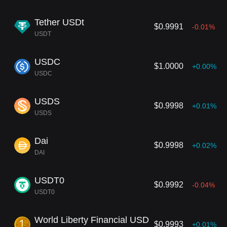
mas (como el oro) o incluso otras criptomoneda
s. El objetivo principal de las stablecoins es
ofre
Tether USDt
cer los beneficios de la moneda digital (como tra
$0.9991
-0.01%
nsacciones rápidas, seguridad y transparencia)
USDT
sin las importantes fluctuaciones de precios que
suelen asociarse a las criptomonedas.
USDC
$1.0000
+0.00%
USDC
USDS
$0.9998
+0.01%
USDS
Dai
$0.9998
+0.02%
DAI
USDT0
$0.9992
-0.04%
USDT0
World Liberty Financial USD
$0.9993
+0.01%