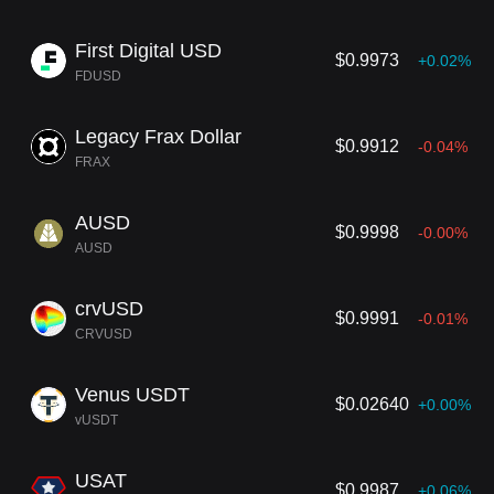
First Digital USD
$0.9973
+0.02%
FDUSD
Legacy Frax Dollar
$0.9912
-0.04%
FRAX
AUSD
$0.9998
-0.00%
AUSD
crvUSD
$0.9991
-0.01%
CRVUSD
Venus USDT
$0.02640
+0.00%
vUSDT
USAT
$0.9987
+0.06%