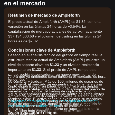
en el mercado
Resumen de mercado de Ampleforth
El precio actual de Ampleforth (AMPL) es $1.32, con una
variación en las últimas 24 horas de +3.54%. La
capitalización de mercado actual es de aproximadamente
$37,194,503.68 y el volumen de trading en las últimas 24
horas es de $2.02.
Conclusiones clave de Ampleforth
Basado en el análisis técnico del gráfico en tiempo real, la
estructura técnica actual de Ampleforth (AMPL) muestra un
nivel de soporte clave en
$1.23
y un nivel de resistencia
importante en
$1.33
. Si el precio de AMPL rompe este
rango, podría desencadenar un nuevo movimiento de
Ahora que ya entiendes cómo funciona el mercado, es hora
tendencia.
de comprar y tradear. Más de 100 millones de usuarios de
En general, el mercado se encuentra actualmente en una
cripto eligen tradear en Bitget. Bitget ofrece una amplia
fase de
Consolidación
, con las fluctuaciones del precio de
variedad de métodos de trading de criptoactivos como
AMPL concentradas principalmente dentro de estos límites
Ampleforth, incluida la compra, la venta, el trading en spot,
técnicos clave. El activo continúa exhibiendo su mecánica
el trading de futuros, el trading on-chain y el staking.
¡Regístrate para obtener una cuenta gratuita en Bitget y
única de oferta elástica, donde la volatilidad a menudo se
¡Además, ofrece una de las tasas de comisión por
empieza a tradear ahora mismo!
refleja en el rebasado de la oferta en lugar de solo en la
transacción más ventajosas de todo el sector!
Aviso legal sobre riesgos
acción del precio.