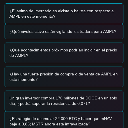
•
Correlación del mercado:
AMPL mantiene su
característica única de estar menos correlacionado con
¿El ánimo del mercado es alcista o bajista con respecto a
activos principales como Bitcoin, atrayendo a inversores que
AMPL en este momento?
buscan diversificar su cartera durante la volatilidad del
mercado.
¿Qué niveles clave están vigilando los traders para AMPL?
Señales de trading
Basado en la estructura técnica actual y el impulso del
mercado, se proporcionan las siguientes estrategias de
¿Qué acontecimientos próximos podrían incidir en el precio
trading para referencia:
de AMPL?
Zona de compra potencial
• Si el precio de AMPL se acerca al rango de
$1.23 - $1.24
y
muestra signos de estabilización, podría representar una
oportunidad de compra a corto plazo.
¿Hay una fuerte presión de compra o de venta de AMPL en
• Una ruptura por encima del nivel de resistencia de
$1.33
este momento?
acompañada de un aumento en el volumen de negociación
confirmaría una nueva tendencia alcista.
Escenario de riesgo
Un gran inversor compra 170 millones de DOGE en un solo
• Si el precio cae por debajo de
$1.23
, el mercado podría
día, ¿podrá superar la resistencia de 0,071?
entrar en una fase de corrección a corto plazo,
potencialmente probando un soporte psicológico más bajo
cerca de $1.15.
¿Estrategia de acumular 22.000 BTC y hacer que mNAV
Estrategia de compra
baje a 0,85; MSTR ahora está infravalizada?