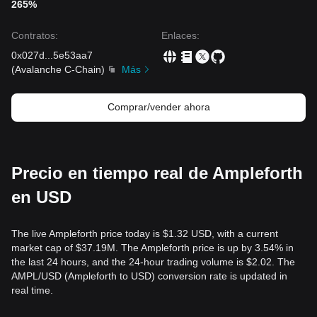
265%
Contratos
:
Enlaces
:
0x027d
...
5e53aa7
(
Avalanche C-Chain
)
Más
Comprar/vender ahora
Precio en tiempo real de Ampleforth
en USD
The live Ampleforth price today is $1.32 USD, with a current
market cap of $37.19M. The Ampleforth price is up by 3.54% in
the last 24 hours, and the 24-hour trading volume is $2.02. The
AMPL/USD (Ampleforth to USD) conversion rate is updated in
real time.