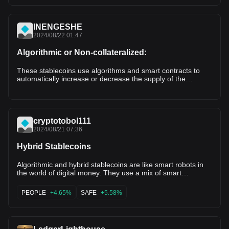
INENGESHE
2024/08/22 01:47
Algorithmic or Non-collateralized:
These stablecoins use algorithms and smart contracts to
automatically increase or decrease the supply of the
stablecoin to maintain its peg. Examples include Ampleforth
(AMPL) and TerraUSD (UST, prior to its collapse). These
mechanisms adjust the supply based on market demand,
but they are generally considered riskier.
cryptotobol111
2024/08/21 07:36
Hybrid Stablecoins
Algorithmic and hybrid stablecoins are like smart robots in
the world of digital money. They use a mix of smart
computer programs and a pile of other assets to keep their
value steady. These cool digital dollars work to stay stable in
PEOPLE
+4.65%
SAFE
+5.58%
price, even when the market price goes up and down like a
roller coaster. Imagine you have a toy car that runs on
batteries. If the car goes too fast, the batteries slow it down.
If it goes too slow, the batteries make it go faster. That’s kind