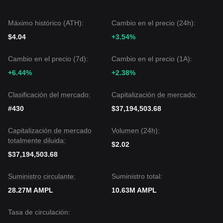
ciclos de rebasado.
Desde una perspectiva a mediano plazo, el precio oscila
actualmente entre los niveles de soporte de
$1.23
y
Máximo histórico (ATH):
Cambio en el precio (24h):
resistencia de
$1.33
.
$4.04
+3.54%
Perspectiva del mercado
Si AMPL supera exitosamente
$1.33
, el siguiente nivel
objetivo es
$1.50
.
Cambio en el precio (7d):
Cambio en el precio (1A):
Si el precio cae por debajo de
$1.23
, el siguiente nivel
+6.44%
+2.38%
objetivo para el soporte es
$1.15
.
Consenso del mercado
Clasificación del mercado:
Capitalización de mercado:
El consenso entre los analistas es que, aunque Ampleforth
puede experimentar períodos de movimiento lateral o
#430
$37,194,503.68
volatilidad impulsada por la oferta, la tendencia a mediano
plazo permanece
alcista
siempre que el precio se
Capitalización de mercado
Volumen (24h):
mantenga por encima del nivel de soporte de
$1.23
,
totalmente diluida:
respaldado por su papel único en el ecosistema DeFi.
$2.02
$37,194,503.68
Suministro circulante:
Suministro total:
28.27M AMPL
10.63M AMPL
Tasa de circulación: