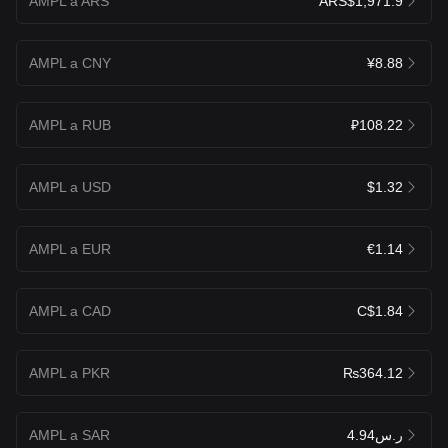
AMPL a ARS
ARS$1,971.9
AMPL a CNY
¥8.88
AMPL a RUB
₽108.22
AMPL a USD
$1.32
AMPL a EUR
€1.14
AMPL a CAD
C$1.84
AMPL a PKR
₨364.12
AMPL a SAR
ر.س4.94