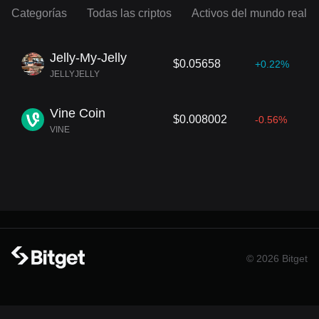
Categorías
Todas las criptos
Activos del mundo real
Jelly-My-Jelly
$0.05658
+0.22%
JELLYJELLY
Vine Coin
$0.008002
-0.56%
VINE
© 2026 Bitget