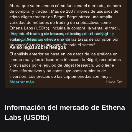
Ahora que ya entiendes cómo funciona el mercado, es hora
de comprar y tradear. Más de 100 millones de usuarios de
cripto eligen tradear en Bitget. Bitget ofrece una amplia
variedad de métodos de trading de criptoactivos como
Ethena Labs (USDtb), incluida la compra, la venta, el trading
en spot, el trading de futuros, el trading on-chain y el
¡Regístrate para obtener una cuenta gratuita en Bitget y
staking. ¡Además, ofrece una de las tasas de comisión por
empieza a tradear ahora mismo!
transacción más ventajosas de todo el sector!
Aviso legal sobre riesgos
El análisis anterior se basa en los datos de los gráficos en
tiempo real y los indicadores técnicos de Bitget, recopilados
y revisados por el equipo de Bitget Research. Solo tiene
fines informativos y no constituye asesoramiento de
inversión. Los precios de las criptomonedas son muy
volátiles. Toma tus decisiones de inversión en función de tu
Mostrar más
Hace 5m
tolerancia al riesgo.
Información del mercado de Ethena
Labs (USDtb)