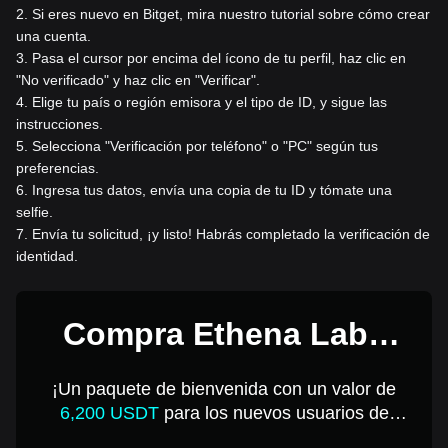
2
.
Si eres nuevo en Bitget, mira nuestro tutorial sobre cómo crear
una cuenta.
3
.
Pasa el cursor por encima del ícono de tu perfil, haz clic en
"No verificado" y haz clic en "Verificar".
4
.
Elige tu país o región emisora y el tipo de ID, y sigue las
instrucciones.
5
.
Selecciona "Verificación por teléfono" o "PC" según tus
preferencias.
6
.
Ingresa tus datos, envía una copia de tu ID y tómate una
selfie.
7
.
Envía tu solicitud, ¡y listo! Habrás completado la verificación de
identidad.
Compra Ethena Labs
(USDtb) por 1 USD
¡Un paquete de bienvenida con un valor de
6,200 USDT
para los nuevos usuarios de
Bitget!