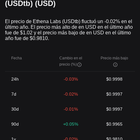
(USDtb) (USD)
El precio de Ethena Labs (USDtb) fluctuó un -0.02% en el
último año. El precio más alto de en USD en el último año
fue de $1.02 y el precio más bajo de en USD en el último
año fue de $0.9810.
Fecha
Cambio en el
Precio más bajo
precio (%)
24h
-0.03%
$0.9998
7d
-0.02%
$0.9997
30d
-0.01%
$0.9997
90d
+0.05%
$0.9965
1y
-0.02%
$0.9810