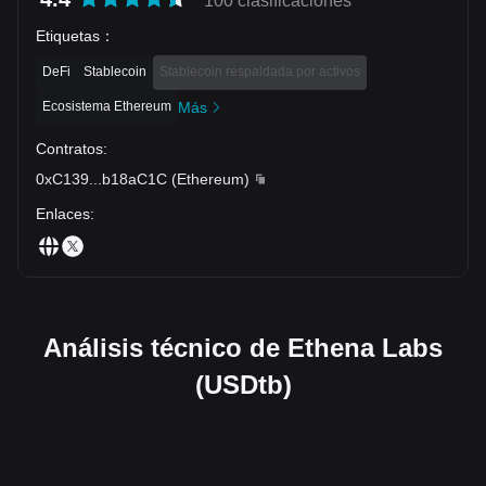
100 clasificaciones
Etiquetas
：
DeFi
Stablecoin
Stablecoin respaldada por activos
Ecosistema Ethereum
Más
Contratos
:
0xC139
...
b18aC1C
(
Ethereum
)
Enlaces
:
Análisis técnico de Ethena Labs
(USDtb)