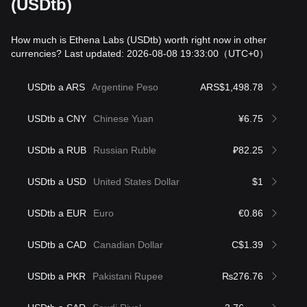
(USDtb)
How much is Ethena Labs (USDtb) worth right now in other
currencies? Last updated: 2026-08-08 19:33:00
（UTC+0）
USDtb a ARS
Argentine Peso
ARS$1,498.78
USDtb a CNY
Chinese Yuan
¥6.75
USDtb a RUB
Russian Ruble
₽82.25
USDtb a USD
United States Dollar
$1
USDtb a EUR
Euro
€0.86
USDtb a CAD
Canadian Dollar
C$1.39
USDtb a PKR
Pakistani Rupee
₨276.76