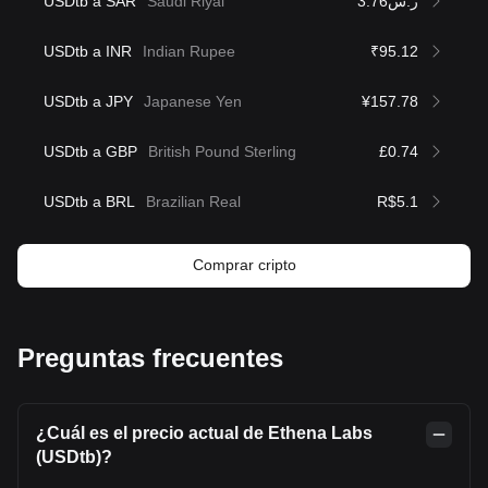
USDtb a SAR
Saudi Riyal
ر.س3.76
USDtb a INR
Indian Rupee
₹95.12
USDtb a JPY
Japanese Yen
¥157.78
USDtb a GBP
British Pound Sterling
£0.74
USDtb a BRL
Brazilian Real
R$5.1
Comprar cripto
Preguntas frecuentes
¿Cuál es el precio actual de Ethena Labs
(USDtb)?