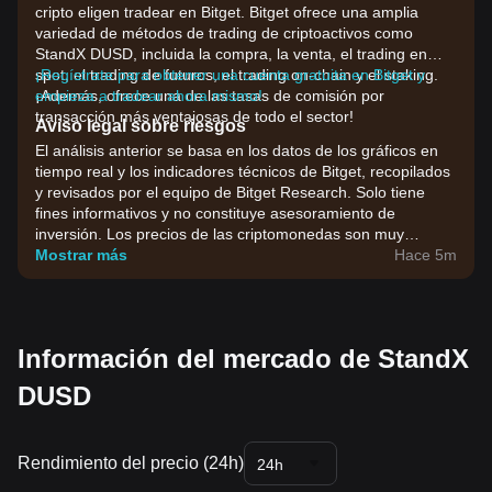
cripto eligen tradear en Bitget. Bitget ofrece una amplia
variedad de métodos de trading de criptoactivos como
StandX DUSD, incluida la compra, la venta, el trading en
spot, el trading de futuros, el trading on-chain y el staking.
¡Regístrate para obtener una cuenta gratuita en Bitget y
¡Además, ofrece una de las tasas de comisión por
empieza a tradear ahora mismo!
transacción más ventajosas de todo el sector!
Aviso legal sobre riesgos
El análisis anterior se basa en los datos de los gráficos en
tiempo real y los indicadores técnicos de Bitget, recopilados
y revisados por el equipo de Bitget Research. Solo tiene
fines informativos y no constituye asesoramiento de
inversión. Los precios de las criptomonedas son muy
volátiles. Toma tus decisiones de inversión en función de tu
Mostrar más
Hace 5m
tolerancia al riesgo.
Información del mercado de StandX
DUSD
Rendimiento del precio (24h)
24h