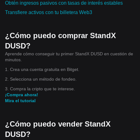
Obtén ingresos pasivos con tasas de interés estables
signals early accumulation. If the RSI stays below 70 and
the moving averages are showing a bullish trend, I’ll
Transfiere activos con tu billetera Web3
consider opening a small position. I’ll also make sure to
manage risk by placing a stop-loss below the last support
area and taking profit in steps once momentum builds up.
This approach will help me focus on tokens that show
genuine strength backed by data. $BTC
¿Cómo puedo comprar StandX
DUSD?
Aprende cómo conseguir tu primer StandX DUSD en cuestión de
minutos.
1. Crea una cuenta gratuita en Bitget.
2. Selecciona un método de fondeo.
3. Compra la cripto que te interese.
¡Compra ahora!
Mira el tutorial
¿Cómo puedo vender StandX
DUSD?