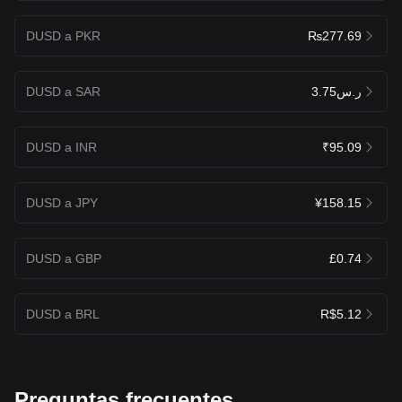
DUSD a PKR
₨277.69
DUSD a SAR
ر.س3.75
DUSD a INR
₹95.09
DUSD a JPY
¥158.15
DUSD a GBP
£0.74
DUSD a BRL
R$5.12
Preguntas frecuentes