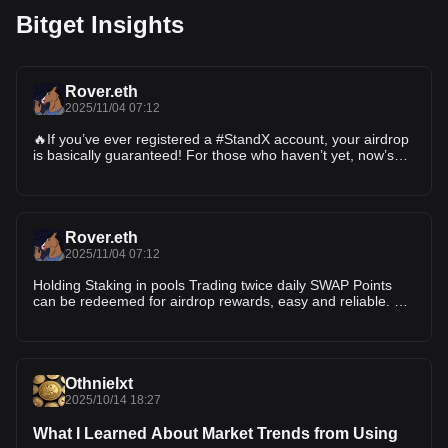
Bitget Insights
Rover.eth
2025/11/04 07:12
🔥If you’ve ever registered a #StandX account, your airdrop
is basically guaranteed! For those who haven’t yet, now’s
the time to jump in — this is a must-do project 1️⃣ Sign up
and connect your wallet: 2️⃣ Swap $DUSD to earn points —
points can be earned
Rover.eth
2025/11/04 07:12
Holding Staking in pools Trading twice daily SWAP Points
can be redeemed for airdrop rewards, easy and reliable. 💪
@StandX_Official $DUSD
Othnielxt
2025/10/14 18:27
What I Learned About Market Trends from Using