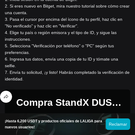
2
.
Si eres nuevo en Bitget, mira nuestro tutorial sobre cómo crear
una cuenta.
3
.
Pasa el cursor por encima del ícono de tu perfil, haz clic en
"No verificado" y haz clic en "Verificar".
4
.
Elige tu país o región emisora y el tipo de ID, y sigue las
instrucciones.
5
.
Selecciona "Verificación por teléfono" o "PC" según tus
preferencias.
6
.
Ingresa tus datos, envía una copia de tu ID y tómate una
selfie.
7
.
Envía tu solicitud, ¡y listo! Habrás completado la verificación de
identidad.
Compra StandX DUSD
por 1 USD
¡Un paquete de bienvenida con un valor de
¡Hasta 6,200 USDT y productos oficiales de LALIGA para
Reclamar
6,200 USDT
para los nuevos usuarios de
nuevos usuarios!
Bitget!