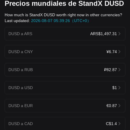
Precios mundiales de StandX DUSD
How much is StandX DUSD worth right now in other currencies?
Last updated:
2026-08-07 05:39:26（UTC+0）
DUSD a ARS
ARS$1,497.31
DUSD a CNY
¥6.74
DUSD a RUB
₽82.87
DUSD a USD
$1
DUSD a EUR
€0.87
DUSD a CAD
C$1.4