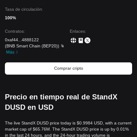
Tasa de circulación:
100%
Contratos
:
Enlaces
:
0xaf44
...
4888122
(
BNB Smart Chain (BEP20)
)
Más
Comprar cripto
Precio en tiempo real de StandX
DUSD en USD
The live StandX DUSD price today is $0.9984 USD, with a current
market cap of $65.76M. The StandX DUSD price is up by 0.01%
in the last 24 hours, and the 24-hour trading volume is