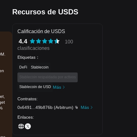
Recursos de USDS
Calificación de USDS
4.4
100
clasificaciones
0M.
Etiquetas
：
DeFi
Stablecoin
 en
Stablecoin respaldada por activos
Stablecoin de USD
Más
et,
Contratos
:
get
0x6491
...
49b876b
(
Arbitrum
)
Más
3%
Enlaces
: