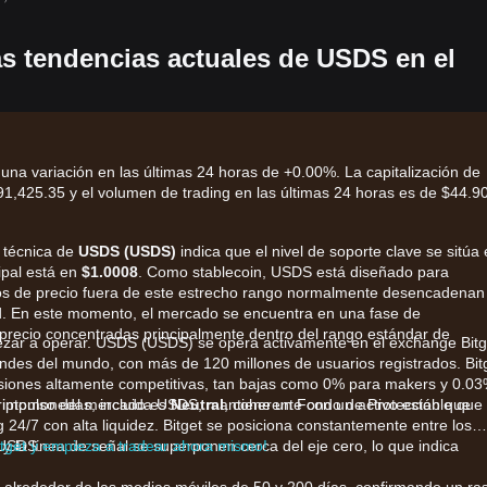
as tendencias actuales de USDS en el
na variación en las últimas 24 horas de +0.00%. La capitalización de
,425.35 y el volumen de trading en las últimas 24 horas es de $44.9
a técnica de
USDS (USDS)
indica que el nivel de soporte clave se sitúa
cipal está en
$1.0008
. Como stablecoin, USDS está diseñado para
os de precio fuera de este estrecho rango normalmente desencadenan
dad. En este momento, el mercado se encuentra en una fase de
e precio concentradas principalmente dentro del rango estándar de
zar a operar. USDS (USDS) se opera activamente en el exchange Bitg
des del mundo, con más de 120 millones de usuarios registrados. Bit
iones altamente competitivas, tan bajas como 0% para makers y 0.0
criptomonedas, incluida USDS, mantiene un Fondo de Protección que
l impulso del mercado es
Neutral
, coherente con un activo estable que
g 24/7 con alta liquidez. Bitget se posiciona constantemente entre los
 USDS.
itget y empieza a tradear ahora mismo!
 y la línea de señal se superponen cerca del eje cero, lo que indica