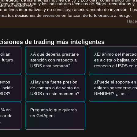
a alrededor de las medias móviles de 50 y 200 días, confirmando un ra
ficos en tiempo real y los indicadores técnicos de Bitget, recopilados y
ble de stablecoin.
iene fines informativos y no constituye asesoramiento de inversión. Los
ma tus decisiones de inversión en función de tu tolerancia al riesgo.
l mercado están influenciados principalmente por los siguientes facto
Hace
 mercado está impulsada por la verificabilidad en tiempo real de las
DS.
 en protocolos de finanzas descentralizadas (DeFi) para préstamos y
isiones de trading más inteligentes
 demanda.
uidez global en USD y en las expectativas sobre las tasas de interés
drían
¿A qué debería prestarle
¿El ánimo del mercad
a través de la red.
o futuro
atención con respecto a
es alcista o bajista co
USDS esta semana?
respecto a USDS en e
rcionan las siguientes estrategias de referencia:
momento?
990
debido a desequilibrios temporales de liquidez, podría representar
entos
¿Hay una fuerte presión
¿Puede el soporte en
ra tenedores a largo plazo que buscan un refugio seguro.
incidir
de compra o de venta de
dólares sostenerse c
 acompañado de un volumen estabilizador, confirma la fortaleza del p
USDS?
USDS en este momento?
RENDER? ¿Las
actualizaciones de O
por debajo de
$0.9950
y no se recupera rápidamente, el mercado podrí
podrán impulsarlo pa
pegging), lo que requerirá una reevaluación del respaldo de reservas.
1% en
Pregunta lo que quieras
superar la media de 
sar de
en GetAgent
días?
ugieren las siguientes estrategias de referencia:
 el
rdinals
eradoras de rendimiento en pools verificados cuando el precio esté en 