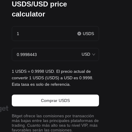
USDS/USD price
calculator
USDS
USD
1 USDS = 0.9998 USD. El precio actual de
convertir 1 USDS (USDS) a USD es 0.9998.
Esta tasa es solo de referencia.
Comprar USDS
Bitget ofrece las comisiones por transacción
más bajas entre las principales plataformas de
trading. Cuanto más alto sea tu nivel VIP, más
favorables serán las comisiones.