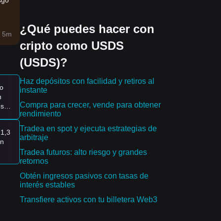
sgo
¿Qué puedes hacer con
res:
 5m
cripto como USDS
(USDS)?
Haz depósitos con facilidad y retiros al
o
instante
n
Compra para crecer, vende para obtener
ste
rendimiento
Tradea en spot y ejecuta estrategias de
 1,3
arbitraje
on
eg.
Tradea futuros: alto riesgo y grandes
TOY
retornos
a
ra
Obtén ingresos pasivos con tasas de
200
interés estables
Transfiere activos con tu billetera Web3
o