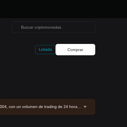
Listada
Comprar
0004, con un volumen de trading de 24 horas
S. Fuente de datos: exchange Bitget. Última