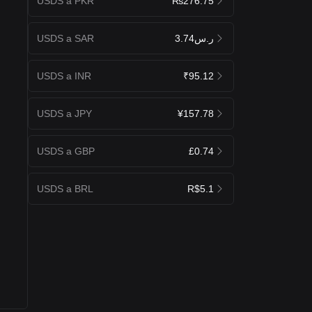
USDS a PKR
₨276.75
USDS a SAR
ر.س3.74
USDS a INR
₹95.12
USDS a JPY
¥157.78
USDS a GBP
£0.74
USDS a BRL
R$5.1