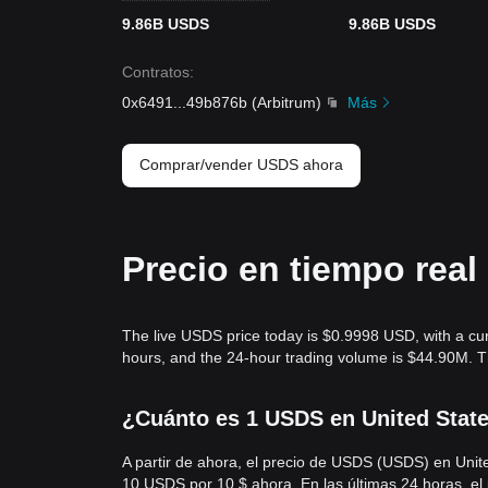
9.86B USDS
9.86B USDS
Contratos
:
0x6491
...
49b876b
(
Arbitrum
)
Más
Comprar/vender USDS ahora
Precio en tiempo rea
The live USDS price today is $0.9998 USD, with a cu
hours, and the 24-hour trading volume is $44.90M. 
¿Cuánto es 1 USDS en United State
A partir de ahora, el precio de USDS (USDS) en Un
10 USDS por 10 $ ahora. En las últimas 24 horas, e