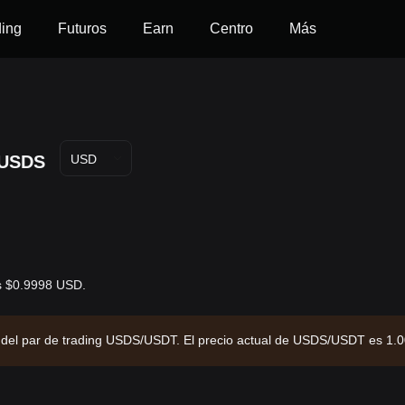
ding
Futuros
Earn
Centro
Más
USDS
USD
es $0.9998 USD.
s del par de trading USDS/USDT. El precio actual de USDS/USDT es 1.
mercado de $9,855,291,425.35 y un suministro circulante de 9.86B USD