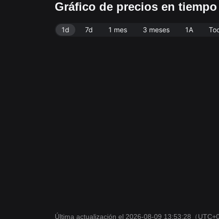
Gráfico de precios en tiemp
1d
7d
1 mes
3 meses
1A
To
Última actualización el 2026-08-09 13:53:28
（UTC+