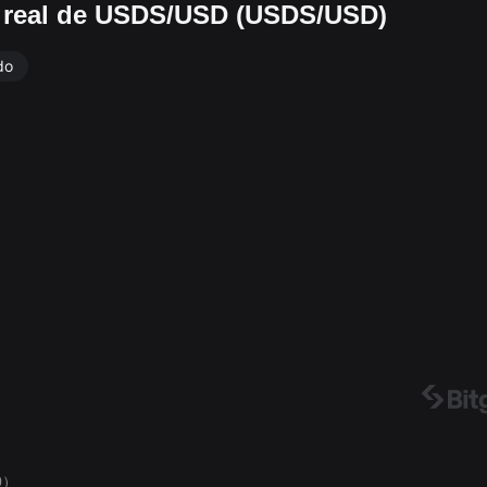
o real de USDS/USD (USDS/USD)
do
0）