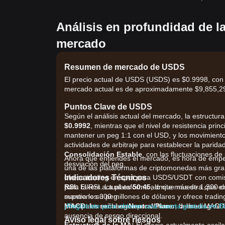
Análisis en profundidad de l
mercado
Resumen de mercado de USDS
El precio actual de USDS (USDS) es $0.9998, con u
mercado actual es de aproximadamente $9,855,291
Puntos Clave de USDS
Según el análisis actual del mercado, la estructur
$0.9992
, mientras que el nivel de resistencia prin
mantener un peg 1:1 con el USD, y los movimient
actividades de arbitraje para restablecer la pari
Consolidación Estable
, con las fluctuaciones d
Ahora que entiendes el mercado, es hora de empe
desviación del peg.
una de las plataformas de criptomonedas más gran
Indicadores Técnicos
ofrece trading en spot para USDS/USDT con comis
RSI:
para takers. La plataforma admite más de 1,300 
El RSI actual es
50.45
, lo que muestra que e
mantiene su peg.
supera los 300 millones de dólares y ofrece tradin
MACD:
principales exchanges por volumen de trading de
¡Regístrate para obtener una cuenta gratuita en B
La señal es
Neutral/Plano
; la línea MACD
ausencia de sesgo direccional.
Aviso legal sobre riesgos