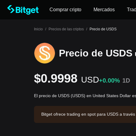
Comprar cripto
Mercados
Tra
Inicio
/
Precios de las criptos
/
Precio de USDS
Precio de USDS
$0.9998
USD
+0.00%
1D
El precio de USDS (USDS) en United States Dollar 
Bitget ofrece trading en spot para USDS a travé
de $2,935.95. USDS tiene una capitalización de 
actualización: 2026-08-09 13:53:28.