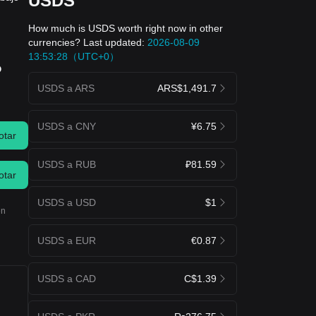
USDS
How much is USDS worth right now in other
currencies? Last updated:
2026-08-09
13:53:28（UTC+0）
?
USDS a ARS
ARS$1,491.7
USDS a CNY
¥6.75
otar
USDS a RUB
₽81.59
otar
USDS a USD
$1
en
USDS a EUR
€0.87
USDS a CAD
C$1.39