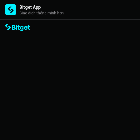
Bitget App
Giao dịch thông minh hơn
Bitget TraderPro
10,000 USDT 試煉 · 最高享 10 倍實盤資金帳戶