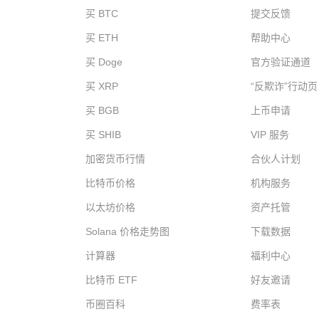
买 BTC
提交反馈
买 ETH
帮助中心
买 Doge
官方验证通道
买 XRP
“反欺诈”行动页
买 BGB
上币申请
买 SHIB
VIP 服务
加密货币行情
合伙人计划
比特币价格
机构服务
以太坊价格
资产托管
Solana 价格走势图
下载数据
计算器
福利中心
比特币 ETF
好友邀请
币圈百科
费率表