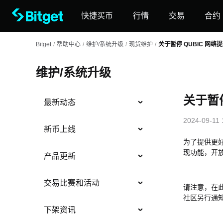
快捷买币
行情
交易
合约
Bitget
/
帮助中心
/
维护/系统升级
/
现货维护
/
关于暂停 QUBIC 网
维护/系统升级
关于暂
最新动态
2024-09-11 
新币上线
为了提供更
现功能，开
产品更新
交易比赛和活动
请注意，在
社区另行通
下架资讯