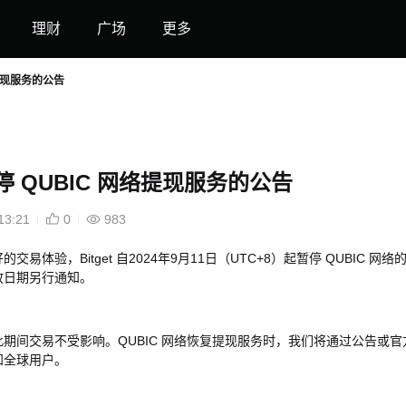
理财
广场
更多
络提现服务的公告
停 QUBIC 网络提现服务的公告
13:21
0
983
好的交易体验，
Bitget
自
2024
年9
月
11
日（
UTC+8
）起暂停
QUBIC
网络
放日期另行通知。
此期间交易不受影响。
QUBIC
网络恢复提现服务时，我们将通过公告或官
知全球用户。